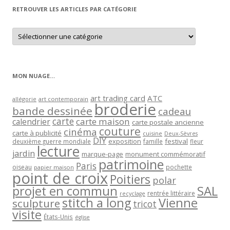
RETROUVER LES ARTICLES PAR CATÉGORIE
Retrouver
les
articles
par
catégorie
MON NUAGE…
art trading card
ATC
allégorie
art contemporain
broderie
bande dessinée
cadeau
carte
carte maison
calendrier
carte postale ancienne
couture
cinéma
carte à publicité
cuisine
Deux-Sèvres
DIY
exposition
festival
famille
deuxième guerre mondiale
fleur
lecture
jardin
marque-page
monument commémoratif
patrimoine
Paris
oiseau
papier maison
pochette
point de croix
Poitiers
polar
projet en commun
SAL
rentrée littéraire
recyclage
stitch a long
Vienne
sculpture
tricot
visite
États-Unis
église