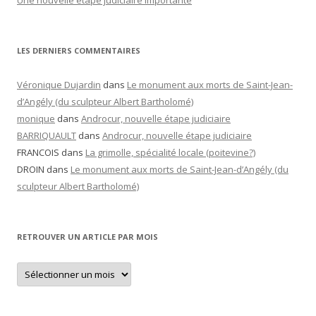
Une nouvelle étape judiciaire importante
LES DERNIERS COMMENTAIRES
Véronique Dujardin
dans
Le monument aux morts de Saint-Jean-
d’Angély (du sculpteur Albert Bartholomé)
monique
dans
Androcur, nouvelle étape judiciaire
BARRIQUAULT
dans
Androcur, nouvelle étape judiciaire
FRANCOIS
dans
La grimolle, spécialité locale (poitevine?)
DROIN
dans
Le monument aux morts de Saint-Jean-d’Angély (du
sculpteur Albert Bartholomé)
RETROUVER UN ARTICLE PAR MOIS
Retrouver
un
article
par
mois