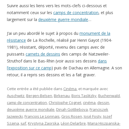
Suivre aussi les liens vers les mots-clefs ci-dessous et
notamment ceux sur les
camps de concentration
, et plus
largement sur la
deuxième guerre mondiale
…
J’ai un peu abordé le sujet à propos du
monument de la
résistance
de La Rochelle, réalisé par Henri Gayot (1904-
1981), résistant, déporté, revenu des camps avec de
puissants
carnets de dessins
des camps de Natzweiler-
Struthof dans le Bas-Rhin (voir aussi ses dessins
dans
l’exposition sur ce camp
) puis de Dachau en Allemagne. A son
retour, il a repris ses dessins et les a fait graver.
Cette entrée a été publiée dans
Cinéma
, et marquée avec
Auschwitz
,
Bergen-Belsen
,
Birkenau
,
Boris Taslitzky
,
Buchenwald
,
camp de concentration
,
Christophe Cognet
,
cinéma
,
dessin
,
deuxième guerre mondiale
,
Dinah Gottliebova
,
Franciszek
Jazwiecki
,
François Le Lionnais
,
Gros Rosen
,
José Fosty
,
Jozef
Szajna
,
juif
,
Krystyna Zaorska
,
Léon Delarbre
,
Maria Hiszpanska-