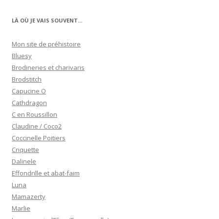
LÀ OÙ JE VAIS SOUVENT…
Mon site de préhistoire
Bluesy
Brodineries et charivaris
Brodstitch
Capucine O
Cathdragon
C en Roussillon
Claudine / Coco2
Coccinelle Poitiers
Criquette
Dalinele
Effondrille et abat-faim
Luna
Mamazerty
Marlie