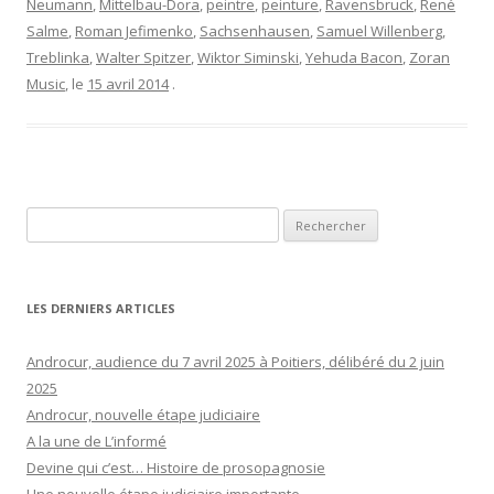
Neumann
,
Mittelbau-Dora
,
peintre
,
peinture
,
Ravensbruck
,
René
Salme
,
Roman Jefimenko
,
Sachsenhausen
,
Samuel Willenberg
,
Treblinka
,
Walter Spitzer
,
Wiktor Siminski
,
Yehuda Bacon
,
Zoran
Music
, le
15 avril 2014
.
Rechercher :
LES DERNIERS ARTICLES
Androcur, audience du 7 avril 2025 à Poitiers, délibéré du 2 juin
2025
Androcur, nouvelle étape judiciaire
A la une de L’informé
Devine qui c’est… Histoire de prosopagnosie