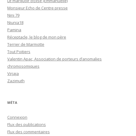
Le marquoir d’Elise (Emmanuelle)
Monsieur Echo de Centre presse
Nini 79
Niunia18
Pamina
Réceptacle, le blog de mon père
Terrier de Marmotte
Tout Poitiers
Valentin Apac, Association de porteurs d’anomalies
chromosomiques
Virjaja
Zazimuth
MÉTA
Connexion
Flux des publications
Flux des commentaires