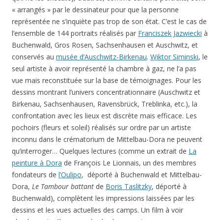
« arrangés » par le dessinateur pour que la personne
représentée ne s’inquiète pas trop de son état. C’est le cas de
l’ensemble de 144 portraits réalisés par
Franciszek Jazwiecki
à
Buchenwald, Gros Rosen, Sachsenhausen et Auschwitz, et
conservés au
musée d’Auschwitz-Birkenau
.
Wiktor Siminski
, le
seul artiste à avoir représenté la chambre à gaz, ne l’a pas
vue mais reconstituée sur la base de témoignages. Pour les
dessins montrant l’univers concentrationnaire (Auschwitz et
Birkenau, Sachsenhausen, Ravensbrück, Treblinka, etc.), la
confrontation avec les lieux est discrète mais efficace. Les
pochoirs (fleurs et soleil) réalisés sur ordre par un artiste
inconnu dans le crématorium de Mittelbau-Dora ne peuvent
qu’interroger… Quelques lectures (comme un extrait de
La
peinture à Dora
de François Le Lionnais, un des membres
fondateurs de
l’Oulipo
, déporté à Buchenwald et Mittelbau-
Dora,
Le Tambour battant
de
Boris Taslitzky
, déporté à
Buchenwald), complètent les impressions laissées par les
dessins et les vues actuelles des camps. Un film à voir