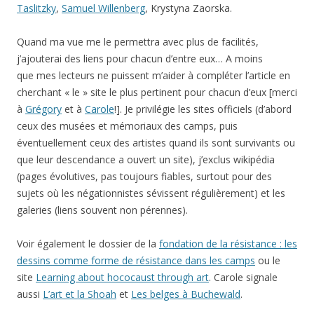
Taslitzky
,
Samuel Willenberg
, Krystyna Zaorska.
Quand ma vue me le permettra avec plus de facilités,
j’ajouterai des liens pour chacun d’entre eux… A moins
que mes lecteurs ne puissent m’aider à compléter l’article en
cherchant « le » site le plus pertinent pour chacun d’eux [merci
à
Grégory
et à
Carole
!]. Je privilégie les sites officiels (d’abord
ceux des musées et mémoriaux des camps, puis
éventuellement ceux des artistes quand ils sont survivants ou
que leur descendance a ouvert un site), j’exclus wikipédia
(pages évolutives, pas toujours fiables, surtout pour des
sujets où les négationnistes sévissent régulièrement) et les
galeries (liens souvent non pérennes).
Voir également le dossier de la
fondation de la résistance : les
dessins comme forme de résistance dans les camps
ou le
site
Learning about hococaust through art
. Carole signale
aussi
L’art et la Shoah
et
Les belges à Buchewald
.