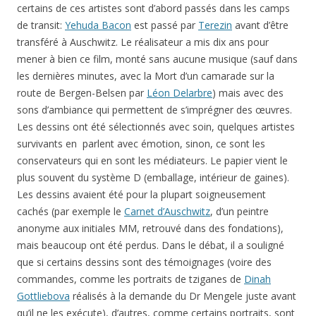
certains de ces artistes sont d’abord passés dans les camps
de transit:
Yehuda Bacon
est passé par
Terezin
avant d’être
transféré à Auschwitz. Le réalisateur a mis dix ans pour
mener à bien ce film, monté sans aucune musique (sauf dans
les dernières minutes, avec la Mort d’un camarade sur la
route de Bergen-Belsen par
Léon Delarbre
) mais avec des
sons d’ambiance qui permettent de s’imprégner des œuvres.
Les dessins ont été sélectionnés avec soin, quelques artistes
survivants en parlent avec émotion, sinon, ce sont les
conservateurs qui en sont les médiateurs. Le papier vient le
plus souvent du système D (emballage, intérieur de gaines).
Les dessins avaient été pour la plupart soigneusement
cachés (par exemple le
Carnet d’Auschwitz
, d’un peintre
anonyme aux initiales MM, retrouvé dans des fondations),
mais beaucoup ont été perdus. Dans le débat, il a souligné
que si certains dessins sont des témoignages (voire des
commandes, comme les portraits de tziganes de
Dinah
Gottliebova
réalisés à la demande du Dr Mengele juste avant
qu’il ne les exécute), d’autres, comme certains portraits, sont