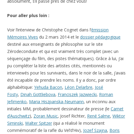
absolument, s’il passe près de chez vous!
Pour aller plus loin :
Voir l’interview de Christophe Cognet dans l’
émission
Mémoires Vives
du 2 mars 2014 et le
dossier pédagogique
destiné aux enseignants de philosophie sur le site
Zérodeconduite et qui est vraiment très complet (avec un
séquençage du film, des pistes thématiques). Grâce à lui, j’ai
pu compléter la liste des artistes cités, mentionnés ou
interviewés pour les survivants, dans le noir de la salle, j’avais
été incapable de prendre les noms. Il y a donc, par ordre
alphabétique:
Yehuda Bacon
,
Léon Delarbre
,
José
Fosty
,
Dinah Gottliebova
,
Franciszek Jazwiecki
,
Roman
Jefimenko
,
Maria Hiszpanska-Neumann
, un inconnu aux
initiales MM, probablement dessinateur de presse (le
Carnet
d’Auschwitz
),
Zoran Music
, Josef Richter,
René Salme
,
Wiktor
Siminski
,
Walter Spitzer
(qui a réalisé le monument
commémoratif de la rafle du Vel’d’Hiv),
Jozef Szajna
,
Boris