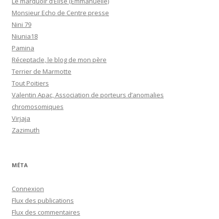
Le marquoir d’Elise (Emmanuelle)
Monsieur Echo de Centre presse
Nini 79
Niunia18
Pamina
Réceptacle, le blog de mon père
Terrier de Marmotte
Tout Poitiers
Valentin Apac, Association de porteurs d’anomalies
chromosomiques
Virjaja
Zazimuth
MÉTA
Connexion
Flux des publications
Flux des commentaires