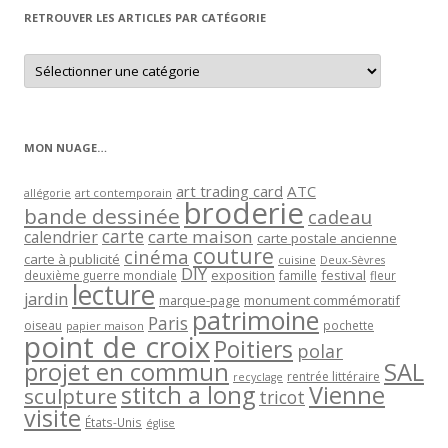
RETROUVER LES ARTICLES PAR CATÉGORIE
Retrouver
les
articles
par
catégorie
MON NUAGE…
art trading card
ATC
allégorie
art contemporain
broderie
bande dessinée
cadeau
carte
carte maison
calendrier
carte postale ancienne
couture
cinéma
carte à publicité
cuisine
Deux-Sèvres
DIY
exposition
festival
famille
deuxième guerre mondiale
fleur
lecture
jardin
marque-page
monument commémoratif
patrimoine
Paris
oiseau
papier maison
pochette
point de croix
Poitiers
polar
projet en commun
SAL
rentrée littéraire
recyclage
stitch a long
Vienne
sculpture
tricot
visite
États-Unis
église