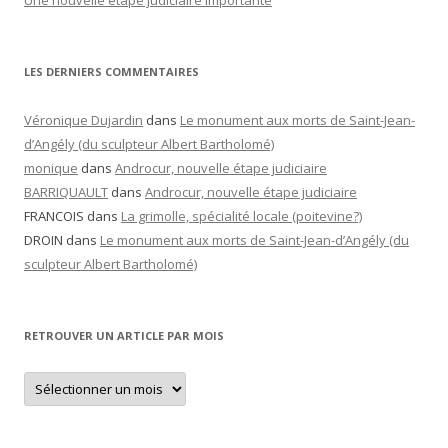
Une nouvelle étape judiciaire importante
LES DERNIERS COMMENTAIRES
Véronique Dujardin
dans
Le monument aux morts de Saint-Jean-
d’Angély (du sculpteur Albert Bartholomé)
monique
dans
Androcur, nouvelle étape judiciaire
BARRIQUAULT
dans
Androcur, nouvelle étape judiciaire
FRANCOIS
dans
La grimolle, spécialité locale (poitevine?)
DROIN
dans
Le monument aux morts de Saint-Jean-d’Angély (du
sculpteur Albert Bartholomé)
RETROUVER UN ARTICLE PAR MOIS
Retrouver
un
article
par
mois