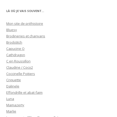
LÀ OÙ JE VAIS SOUVENT…
Mon site de préhistoire
Bluesy
Brodineries et charivaris
Brodstitch
Capucine O
Cathdragon
C en Roussillon
Claudine / Coco2
Coccinelle Poitiers
Criquette
Dalinele
Effondrille et abat-faim
Luna
Mamazerty
Marlie