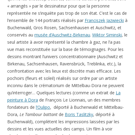
« arrangés » par le dessinateur pour que la personne
représentée ne s’inquiète pas trop de son état. C’est le cas de
l’ensemble de 144 portraits réalisés par
Franciszek Jazwiecki
à
Buchenwald, Gros Rosen, Sachsenhausen et Auschwitz, et
conservés au
musée d’Auschwitz-Birkenau
.
Wiktor Siminski
, le
seul artiste à avoir représenté la chambre à gaz, ne l’a pas
vue mais reconstituée sur la base de témoignages. Pour les
dessins montrant l’univers concentrationnaire (Auschwitz et
Birkenau, Sachsenhausen, Ravensbrück, Treblinka, etc.), la
confrontation avec les lieux est discrète mais efficace. Les
pochoirs (fleurs et soleil) réalisés sur ordre par un artiste
inconnu dans le crématorium de Mittelbau-Dora ne peuvent
qu’interroger… Quelques lectures (comme un extrait de
La
peinture à Dora
de François Le Lionnais, un des membres
fondateurs de
l’Oulipo
, déporté à Buchenwald et Mittelbau-
Dora,
Le Tambour battant
de
Boris Taslitzky
, déporté à
Buchenwald), complètent les impressions laissées par les
dessins et les vues actuelles des camps. Un film à voir