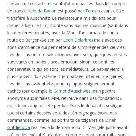
certains de ces artistes sont d’abord passés dans les camps
de transit:
Yehuda Bacon
est passé par
Terezin
avant d’être
transféré à Auschwitz. Le réalisateur a mis dix ans pour
mener à bien ce film, monté sans aucune musique (sauf dans
les dernières minutes, avec la Mort d’un camarade sur la
route de Bergen-Belsen par
Léon Delarbre
) mais avec des
sons d’ambiance qui permettent de s’imprégner des œuvres.
Les dessins ont été sélectionnés avec soin, quelques artistes
survivants en parlent avec émotion, sinon, ce sont les
conservateurs qui en sont les médiateurs. Le papier vient le
plus souvent du système D (emballage, intérieur de gaines).
Les dessins avaient été pour la plupart soigneusement
cachés (par exemple le
Carnet d’Auschwitz
, d’un peintre
anonyme aux initiales MM, retrouvé dans des fondations),
mais beaucoup ont été perdus. Dans le débat, il a souligné
que si certains dessins sont des témoignages (voire des
commandes, comme les portraits de tziganes de
Dinah
Gottliebova
réalisés à la demande du Dr Mengele juste avant
qu’il ne les exécute), d’autres, comme certains portraits, sont