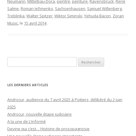
Neumann
,
Mittelbau-Dora
,
peintre
,
peinture
,
Ravensbruck
,
René
Salme
,
Roman Jefimenko
,
Sachsenhausen
,
Samuel Willenberg
,
Treblinka
,
Walter Spitzer
,
Wiktor Siminski
,
Yehuda Bacon
,
Zoran
Music
, le
15 avril 2014
.
Rechercher :
LES DERNIERS ARTICLES
Androcur, audience du 7 avril 2025 à Poitiers, délibéré du 2 juin
2025
Androcur, nouvelle étape judiciaire
A la une de L’informé
Devine qui c’est… Histoire de prosopagnosie