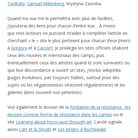
Taslitzky
,
Samuel Willenberg
, Krystyna Zaorska.
Quand ma vue me le permettra avec plus de facilités,
j’ajouterai des liens pour chacun d’entre eux… A moins
que mes lecteurs ne puissent m’aider à compléter l’article en
cherchant « le » site le plus pertinent pour chacun d’eux [merci
à
Grégory
et à
Carole
!]. Je privilégie les sites officiels (d’abord
ceux des musées et mémoriaux des camps, puis
éventuellement ceux des artistes quand ils sont survivants ou
que leur descendance a ouvert un site), j’exclus wikipédia
(pages évolutives, pas toujours fiables, surtout pour des
sujets où les négationnistes sévissent régulièrement) et les
galeries (liens souvent non pérennes).
Voir également le dossier de la
fondation de la résistance : les
dessins comme forme de résistance dans les camps
ou le
site
Learning about hococaust through art
. Carole signale
aussi
L’art et la Shoah
et
Les belges à Buchewald
.