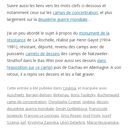
Suivre aussi les liens vers les mots-clefs ci-dessous et
notamment ceux sur les
camps de concentration
, et plus
largement sur la
deuxième guerre mondiale
…
J’ai un peu abordé le sujet à propos du
monument de la
résistance
de La Rochelle, réalisé par Henri Gayot (1904-
1981), résistant, déporté, revenu des camps avec de
puissants
carnets de dessins
des camps de Natzweiler-
Struthof dans le Bas-Rhin (voir aussi ses dessins
dans
l’exposition sur ce camp
) puis de Dachau en Allemagne. A son
retour, il a repris ses dessins et les a fait graver.
Cette entrée a été publiée dans
Cinéma
, et marquée avec
Auschwitz
,
Bergen-Belsen
,
Birkenau
,
Boris Taslitzky
,
Buchenwald
,
camp de concentration
,
Christophe Cognet
,
cinéma
,
dessin
,
deuxième guerre mondiale
,
Dinah Gottliebova
,
Franciszek
Jazwiecki
,
François Le Lionnais
,
Gros Rosen
,
José Fosty
,
Jozef
Szajna
,
juif
,
Krystyna Zaorska
,
Léon Delarbre
,
Maria Hiszpanska-