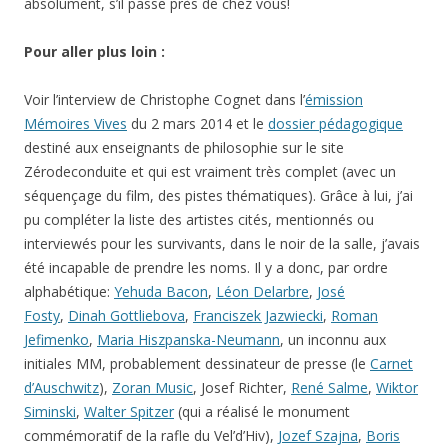
absolument, s’il passe près de chez vous!
Pour aller plus loin :
Voir l’interview de Christophe Cognet dans l’
émission
Mémoires Vives
du 2 mars 2014 et le
dossier pédagogique
destiné aux enseignants de philosophie sur le site
Zérodeconduite et qui est vraiment très complet (avec un
séquençage du film, des pistes thématiques). Grâce à lui, j’ai
pu compléter la liste des artistes cités, mentionnés ou
interviewés pour les survivants, dans le noir de la salle, j’avais
été incapable de prendre les noms. Il y a donc, par ordre
alphabétique:
Yehuda Bacon
,
Léon Delarbre
,
José
Fosty
,
Dinah Gottliebova
,
Franciszek Jazwiecki
,
Roman
Jefimenko
,
Maria Hiszpanska-Neumann
, un inconnu aux
initiales MM, probablement dessinateur de presse (le
Carnet
d’Auschwitz
),
Zoran Music
, Josef Richter,
René Salme
,
Wiktor
Siminski
,
Walter Spitzer
(qui a réalisé le monument
commémoratif de la rafle du Vel’d’Hiv),
Jozef Szajna
,
Boris