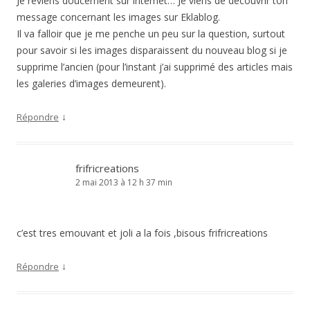
Je reviens doucement sur internet… Je viens de découvrir ton
message concernant les images sur Eklablog.
Il va falloir que je me penche un peu sur la question, surtout
pour savoir si les images disparaissent du nouveau blog si je
supprime l’ancien (pour l’instant j’ai supprimé des articles mais
les galeries d’images demeurent).
↓
Répondre
frifricreations
2 mai 2013 à 12 h 37 min
c’est tres emouvant et joli a la fois ,bisous frifricreations
↓
Répondre