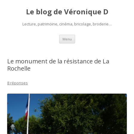
Le blog de Véronique D
Lecture, patrimoine, cinéma, bricolage, broderie…
Aller
Menu
au
contenu
Le monument de la résistance de La
Rochelle
8 réponses