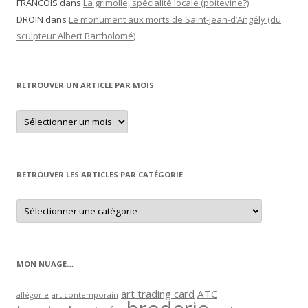
FRANCOIS
dans
La grimolle, spécialité locale (poitevine?)
DROIN
dans
Le monument aux morts de Saint-Jean-d’Angély (du
sculpteur Albert Bartholomé)
RETROUVER UN ARTICLE PAR MOIS
Retrouver
un
article
par
mois
RETROUVER LES ARTICLES PAR CATÉGORIE
Retrouver
les
articles
par
catégorie
MON NUAGE…
art trading card
ATC
allégorie
art contemporain