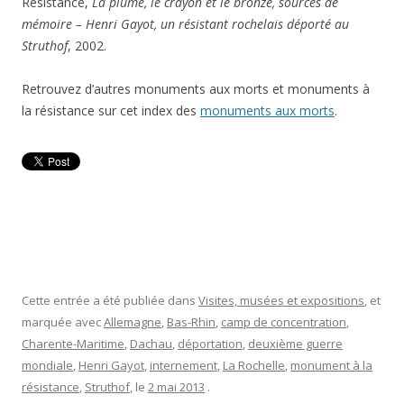
Résistance,
La plume, le crayon et le bronze, sources de
mémoire – Henri Gayot, un résistant rochelais déporté au
Struthof
, 2002.
Retrouvez d’autres monuments aux morts et monuments à
la résistance sur cet index des
monuments aux morts
.
Cette entrée a été publiée dans
Visites, musées et expositions
, et
marquée avec
Allemagne
,
Bas-Rhin
,
camp de concentration
,
Charente-Maritime
,
Dachau
,
déportation
,
deuxième guerre
mondiale
,
Henri Gayot
,
internement
,
La Rochelle
,
monument à la
résistance
,
Struthof
, le
2 mai 2013
.