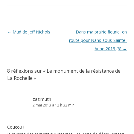
Navigation
←
Mud de Jeff Nichols
Dans ma prairie fleurie, en
des
route pour Nans-sous-Sainte-
articles
Anne 2013 (6)
→
8 réflexions sur «
Le monument de la résistance de
La Rochelle
»
zazimuth
2 mai 2013 à 12 h 32 min
Coucou !