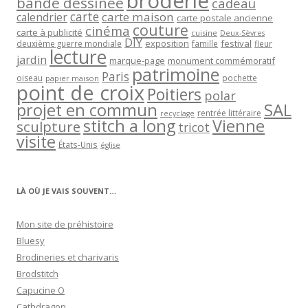
broderie
bande dessinée
cadeau
carte
carte maison
calendrier
carte postale ancienne
couture
cinéma
carte à publicité
cuisine
Deux-Sèvres
DIY
exposition
festival
famille
deuxième guerre mondiale
fleur
lecture
jardin
marque-page
monument commémoratif
patrimoine
Paris
oiseau
papier maison
pochette
point de croix
Poitiers
polar
projet en commun
SAL
rentrée littéraire
recyclage
stitch a long
Vienne
sculpture
tricot
visite
États-Unis
église
LÀ OÙ JE VAIS SOUVENT…
Mon site de préhistoire
Bluesy
Brodineries et charivaris
Brodstitch
Capucine O
Cathdragon