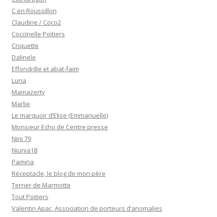
C en Roussillon
Claudine / Coco2
Coccinelle Poitiers
Criquette
Dalinele
Effondrille et abat-faim
Luna
Mamazerty
Marlie
Le marquoir d’Elise (Emmanuelle)
Monsieur Echo de Centre presse
Nini 79
Niunia18
Pamina
Réceptacle, le blog de mon père
Terrier de Marmotte
Tout Poitiers
Valentin Apac, Association de porteurs d’anomalies