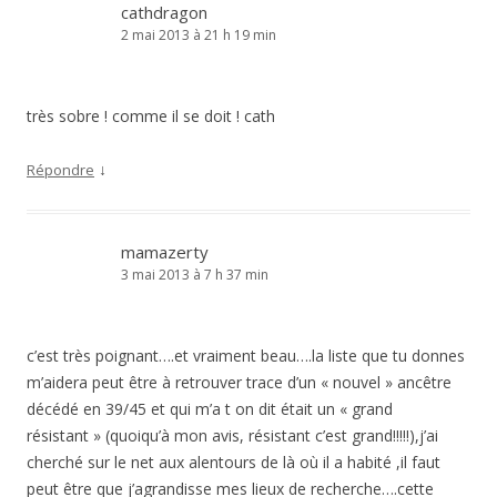
cathdragon
2 mai 2013 à 21 h 19 min
très sobre ! comme il se doit ! cath
↓
Répondre
mamazerty
3 mai 2013 à 7 h 37 min
c’est très poignant….et vraiment beau….la liste que tu donnes
m’aidera peut être à retrouver trace d’un « nouvel » ancêtre
décédé en 39/45 et qui m’a t on dit était un « grand
résistant » (quoiqu’à mon avis, résistant c’est grand!!!!!),j’ai
cherché sur le net aux alentours de là où il a habité ,il faut
peut être que j’agrandisse mes lieux de recherche….cette