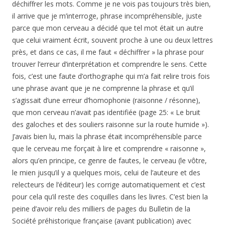
déchiffrer les mots. Comme je ne vois pas toujours très bien,
il arrive que je m’interroge, phrase incompréhensible, juste
parce que mon cerveau a décidé que tel mot était un autre
que celui vraiment écrit, souvent proche à une ou deux lettres
près, et dans ce cas, il me faut « déchiffrer » la phrase pour
trouver l’erreur d’interprétation et comprendre le sens. Cette
fois, c’est une faute d’orthographe qui m’a fait relire trois fois
une phrase avant que je ne comprenne la phrase et qu’il
s’agissait d’une erreur d’homophonie (raisonne / résonne),
que mon cerveau n’avait pas identifiée (page 25: « Le bruit
des galoches et des souliers raisonne sur la route humide »).
J’avais bien lu, mais la phrase était incompréhensible parce
que le cerveau me forçait à lire et comprendre « raisonne »,
alors qu’en principe, ce genre de fautes, le cerveau (le vôtre,
le mien jusqu’il y a quelques mois, celui de l’auteure et des
relecteurs de l’éditeur) les corrige automatiquement et c’est
pour cela qu’il reste des coquilles dans les livres. C’est bien la
peine d’avoir relu des milliers de pages du Bulletin de la
Société préhistorique française (avant publication) avec