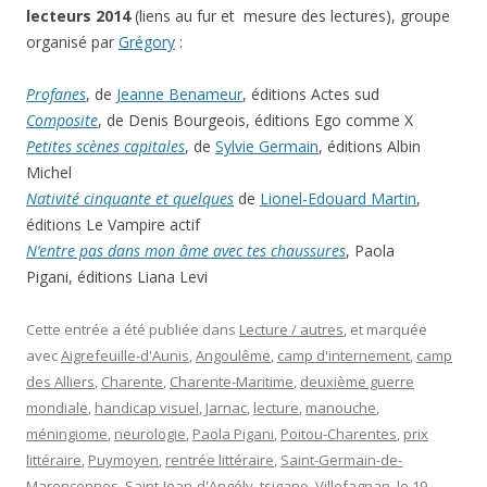
lecteurs 2014
(liens au fur et mesure des lectures), groupe
organisé par
Grégory
:
Profanes
, de
Jeanne Benameur
, éditions Actes sud
Composite
, de Denis Bourgeois, éditions Ego comme X
Petites scènes capitales
, de
Sylvie Germain
, éditions Albin
Michel
Nativité cinquante et quelques
de
Lionel-Edouard Martin
,
éditions Le Vampire actif
N’entre pas dans mon âme avec tes chaussures
, Paola
Pigani, éditions Liana Levi
Cette entrée a été publiée dans
Lecture / autres
, et marquée
avec
Aigrefeuille-d'Aunis
,
Angoulême
,
camp d'internement
,
camp
des Alliers
,
Charente
,
Charente-Maritime
,
deuxième guerre
mondiale
,
handicap visuel
,
Jarnac
,
lecture
,
manouche
,
méningiome
,
neurologie
,
Paola Pigani
,
Poitou-Charentes
,
prix
littéraire
,
Puymoyen
,
rentrée littéraire
,
Saint-Germain-de-
Marencennes
,
Saint-Jean-d'Angély
,
tsigane
,
Villefagnan
, le
19