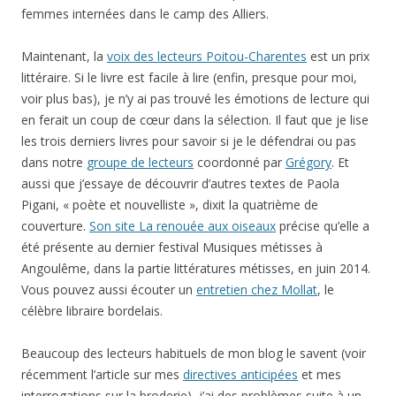
femmes internées dans le camp des Alliers.
Maintenant, la
voix des lecteurs Poitou-Charentes
est un prix
littéraire. Si le livre est facile à lire (enfin, presque pour moi,
voir plus bas), je n’y ai pas trouvé les émotions de lecture qui
en ferait un coup de cœur dans la sélection. Il faut que je lise
les trois derniers livres pour savoir si je le défendrai ou pas
dans notre
groupe de lecteurs
coordonné par
Grégory
. Et
aussi que j’essaye de découvrir d’autres textes de Paola
Pigani, « poète et nouvelliste », dixit la quatrième de
couverture.
Son site La renouée aux oiseaux
précise qu’elle a
été présente au dernier festival Musiques métisses à
Angoulême, dans la partie littératures métisses, en juin 2014.
Vous pouvez aussi écouter un
entretien chez Mollat
, le
célèbre libraire bordelais.
Beaucoup des lecteurs habituels de mon blog le savent (voir
récemment l’article sur mes
directives anticipées
et mes
interrogations sur la broderie), j’ai des problèmes suite à un