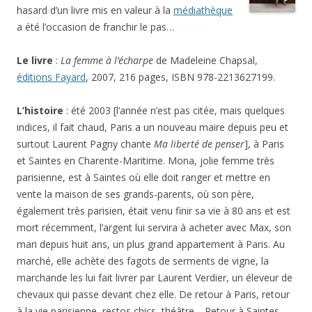
hasard d’un livre mis en valeur à la
médiathèque
a été l’occasion de franchir le pas…
Le livre
:
La femme à l’écharpe
de Madeleine Chapsal,
éditions
Fayard
, 2007, 216 pages, ISBN 978-2213627199.
L’histoire
: été 2003 [l’année n’est pas citée, mais quelques
indices, il fait chaud, Paris a un nouveau maire depuis peu et
surtout Laurent Pagny chante
Ma liberté de penser
], à Paris
et Saintes en Charente-Maritime. Mona, jolie femme très
parisienne, est à Saintes où elle doit ranger et mettre en
vente la maison de ses grands-parents, où son père,
également très parisien, était venu finir sa vie à 80 ans et est
mort récemment, l’argent lui servira à acheter avec Max, son
mari depuis huit ans, un plus grand appartement à Paris. Au
marché, elle achète des fagots de serments de vigne, la
marchande les lui fait livrer par Laurent Verdier, un éleveur de
chevaux qui passe devant chez elle. De retour à Paris, retour
à la vie parisienne, restos chics, théâtre… Retour à Saintes