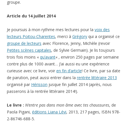
groupe.
Article du 14 juillet 2014
Je poursuis à mon rythme mes lectures pour la
voix des
lecteurs Poitou-Charentes
, merci à
Grégory
qui a organisé ce
groupe de lecteurs
avec Florence, Jenny, Michèle (revoir
Petites scènes capitales
, de Sylvie Germain). Je lis toujours
trois fois moins «
qu’avant
« , environ 250 pages par semaine
contre plus de 1000 avant… J’ai aussi eu une expérience
curieuse avec ce livre, voir
en fin d’article
! Ce livre, par sa date
de parution, peut aussi entrer dans la
rentrée littéraire 2013
organisé par
Hérisson
jusque fin juillet 2014 (après, nous
passerons à la rentrée littéraire 2014!).
Le livre :
N’entre pas dans mon âme avec tes chaussures
, de
Paola Pigani,
éditions Liana Lévi
, 2013, 217 pages, ISBN 978-
2-86746-688-5.