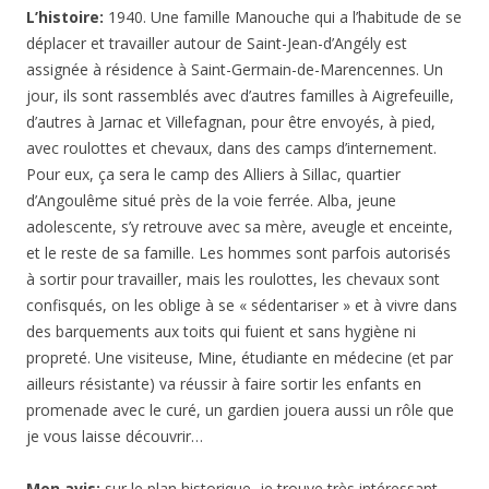
L’histoire:
1940. Une famille Manouche qui a l’habitude de se
déplacer et travailler autour de Saint-Jean-d’Angély est
assignée à résidence à Saint-Germain-de-Marencennes. Un
jour, ils sont rassemblés avec d’autres familles à Aigrefeuille,
d’autres à Jarnac et Villefagnan, pour être envoyés, à pied,
avec roulottes et chevaux, dans des camps d’internement.
Pour eux, ça sera le camp des Alliers à Sillac, quartier
d’Angoulême situé près de la voie ferrée. Alba, jeune
adolescente, s’y retrouve avec sa mère, aveugle et enceinte,
et le reste de sa famille. Les hommes sont parfois autorisés
à sortir pour travailler, mais les roulottes, les chevaux sont
confisqués, on les oblige à se « sédentariser » et à vivre dans
des barquements aux toits qui fuient et sans hygiène ni
propreté. Une visiteuse, Mine, étudiante en médecine (et par
ailleurs résistante) va réussir à faire sortir les enfants en
promenade avec le curé, un gardien jouera aussi un rôle que
je vous laisse découvrir…
Mon avis:
sur le plan historique, je trouve très intéressant