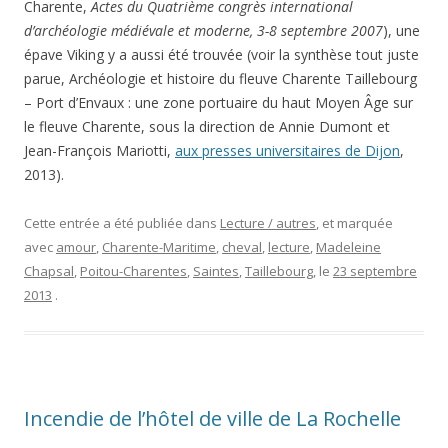
Charente,
Actes du Quatrième congrès international
d’archéologie médiévale et moderne, 3-8 septembre 2007
), une
épave Viking y a aussi été trouvée (voir la synthèse tout juste
parue, Archéologie et histoire du fleuve Charente Taillebourg
– Port d’Envaux : une zone portuaire du haut Moyen Âge sur
le fleuve Charente, sous la direction de Annie Dumont et
Jean-François Mariotti,
aux presses universitaires de Dijon
,
2013)
.
Cette entrée a été publiée dans
Lecture / autres
, et marquée
avec
amour
,
Charente-Maritime
,
cheval
,
lecture
,
Madeleine
Chapsal
,
Poitou-Charentes
,
Saintes
,
Taillebourg
, le
23 septembre
2013
.
Incendie de l’hôtel de ville de La Rochelle