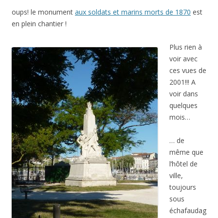
oups! le monument
aux soldats et marins morts de 1870
est
en plein chantier !
Plus rien à
voir avec
ces vues de
2001!!! A
voir dans
quelques
mois…
… de
même que
l’hôtel de
ville,
toujours
sous
échafaudag