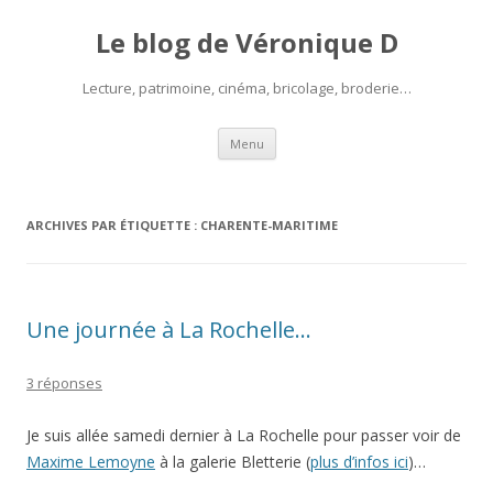
Le blog de Véronique D
Lecture, patrimoine, cinéma, bricolage, broderie…
Aller
Menu
au
contenu
ARCHIVES PAR ÉTIQUETTE :
CHARENTE-MARITIME
Une journée à La Rochelle…
3 réponses
Je suis allée samedi dernier à La Rochelle pour passer voir de
Maxime Lemoyne
à la galerie Bletterie (
plus d’infos ici
)…