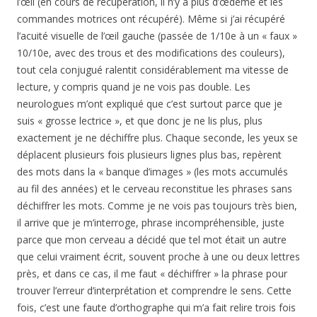
l’œil (en cours de récupération, il n’y a plus d’œdème et les
commandes motrices ont récupéré). Même si j’ai récupéré
l’acuité visuelle de l’œil gauche (passée de 1/10e à un « faux »
10/10e, avec des trous et des modifications des couleurs),
tout cela conjugué ralentit considérablement ma vitesse de
lecture, y compris quand je ne vois pas double. Les
neurologues m’ont expliqué que c’est surtout parce que je
suis « grosse lectrice », et que donc je ne lis plus, plus
exactement je ne déchiffre plus. Chaque seconde, les yeux se
déplacent plusieurs fois plusieurs lignes plus bas, repèrent
des mots dans la « banque d’images » (les mots accumulés
au fil des années) et le cerveau reconstitue les phrases sans
déchiffrer les mots. Comme je ne vois pas toujours très bien,
il arrive que je m’interroge, phrase incompréhensible, juste
parce que mon cerveau a décidé que tel mot était un autre
que celui vraiment écrit, souvent proche à une ou deux lettres
près, et dans ce cas, il me faut « déchiffrer » la phrase pour
trouver l’erreur d’interprétation et comprendre le sens. Cette
fois, c’est une faute d’orthographe qui m’a fait relire trois fois