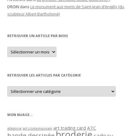
DROIN
dans
Le monument aux morts de Saint-Jean-d’Angély (du
sculpteur Albert Bartholomé)
RETROUVER UN ARTICLE PAR MOIS
Retrouver
un
article
par
mois
RETROUVER LES ARTICLES PAR CATÉGORIE
Retrouver
les
articles
par
catégorie
MON NUAGE…
art trading card
ATC
allégorie
art contemporain
broderie
bande dessinée
cadeau