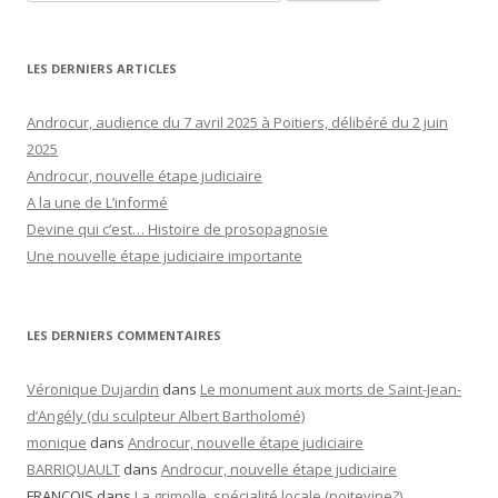
LES DERNIERS ARTICLES
Androcur, audience du 7 avril 2025 à Poitiers, délibéré du 2 juin
2025
Androcur, nouvelle étape judiciaire
A la une de L’informé
Devine qui c’est… Histoire de prosopagnosie
Une nouvelle étape judiciaire importante
LES DERNIERS COMMENTAIRES
Véronique Dujardin
dans
Le monument aux morts de Saint-Jean-
d’Angély (du sculpteur Albert Bartholomé)
monique
dans
Androcur, nouvelle étape judiciaire
BARRIQUAULT
dans
Androcur, nouvelle étape judiciaire
FRANCOIS
dans
La grimolle, spécialité locale (poitevine?)