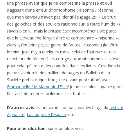
une phrase avant que je ne comprenne la phrase et qu’il
s’agissait d’une erreur d’homophonie (raisonne / résonne),
que mon cerveau n’avait pas identifiée (page 25: « Le bruit
des galoches et des souliers raisonne sur la route humide »).
J’avais bien lu, mais la phrase était incompréhensible parce
que le cerveau me forçait à lire et comprendre « raisonne »,
alors qu’en principe, ce genre de fautes, le cerveau (le vôtre,
le mien jusqu’il y a quelques mois, celui de l’auteure et des
relecteurs de l’éditeur) les corrige automatiquement et c’est
pour cela qu’il reste des coquilles dans les livres. C’est bien la
peine d’avoir relu des milliers de pages du Bulletin de la
Société préhistorique française (avant publication) avec
Emmanuelle / le Marquoir d’Élise
! Je ne suis plus capable (pour
l’instant) de repérer facilement ces fautes.
D’autres avis:
ils ont aimé… ou pas, voir les blogs du
festival
AlphaLire
,
La soupe de l’espace
, etc.
Pour aller plus loin:
sur mon blog, voir: