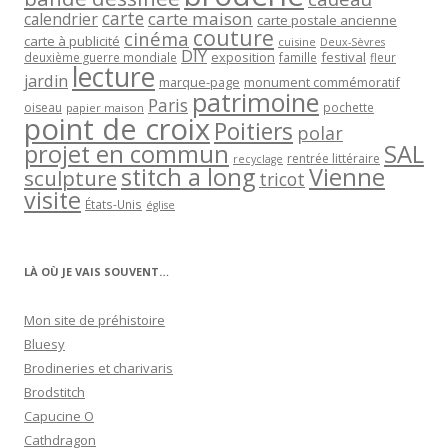
carte
carte maison
calendrier
carte postale ancienne
couture
cinéma
carte à publicité
cuisine
Deux-Sèvres
DIY
exposition
festival
famille
deuxième guerre mondiale
fleur
lecture
jardin
marque-page
monument commémoratif
patrimoine
Paris
oiseau
papier maison
pochette
point de croix
Poitiers
polar
projet en commun
SAL
rentrée littéraire
recyclage
stitch a long
Vienne
sculpture
tricot
visite
États-Unis
église
LÀ OÙ JE VAIS SOUVENT…
Mon site de préhistoire
Bluesy
Brodineries et charivaris
Brodstitch
Capucine O
Cathdragon