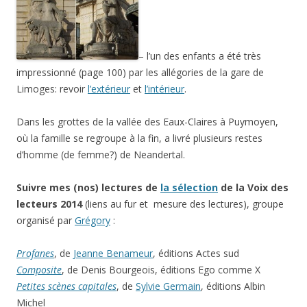
– l’un des enfants a été très
impressionné (page 100) par les allégories de la gare de
Limoges: revoir
l’extérieur
et
l’intérieur
.
Dans les grottes de la vallée des Eaux-Claires à Puymoyen,
où la famille se regroupe à la fin, a livré plusieurs restes
d’homme (de femme?) de Neandertal.
Suivre mes (nos) lectures de
la sélection
de la Voix des
lecteurs 2014
(liens au fur et mesure des lectures), groupe
organisé par
Grégory
:
Profanes
, de
Jeanne Benameur
, éditions Actes sud
Composite
, de Denis Bourgeois, éditions Ego comme X
Petites scènes capitales
, de
Sylvie Germain
, éditions Albin
Michel