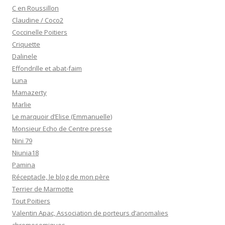
C en Roussillon
Claudine / Coco2
Coccinelle Poitiers
Criquette
Dalinele
Effondrille et abat-faim
Luna
Mamazerty
Marlie
Le marquoir d’Elise (Emmanuelle)
Monsieur Echo de Centre presse
Nini 79
Niunia18
Pamina
Réceptacle, le blog de mon père
Terrier de Marmotte
Tout Poitiers
Valentin Apac, Association de porteurs d’anomalies
chromosomiques