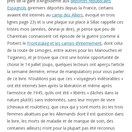
près de la gare d’Angoulême aux
déportés républicains
Espagnols
(premiers déportés depuis la France, certains
avaient été internés au
camp des Alliers
, évoqué en trois
lignes page 23) et si une plaque sur place à Sillac rappelle ces
tristes mois (années, devrai-je dire), je pense que peu de
Charentais connaissent cet épisode de la guerre (comme à
Poitiers le
Frontstalag et les camps d’internement
, dont celui
de la route de Limoges, entre autres pour les Manouches et
Tsiganes), et je trouve que c’est une bonne opportunité de
choisir le 14 juillet (oups, quelques lecteurs ont aperçu l’article
la semaine dernière, erreur de manipulation) pour vous parler
de ce livre. N’oublions pas que ces « voyageurs indésirables »
ont été internés bien après la libération et même après
l’armistice de 1945, qu’ils ont été « libérés » (lâchés dans la
nature plutôt) sans indemnités, sans leur moyen de vivre
(chevaux et roulottes), que ceux qui y sont morts (ici les trois
femmes abattues par les Allemands dont il est question dans
le livre, les morts de maladie et de manque de soin, des
centaines ailleurs) n’ont pour la plupart pas été reconnus