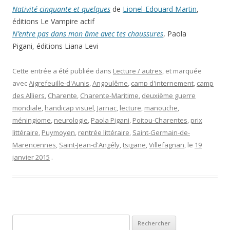
Nativité cinquante et quelques
de
Lionel-Edouard Martin
,
éditions Le Vampire actif
N’entre pas dans mon âme avec tes chaussures
, Paola
Pigani, éditions Liana Levi
Cette entrée a été publiée dans
Lecture / autres
, et marquée
avec
Aigrefeuille-d'Aunis
,
Angoulême
,
camp d'internement
,
camp
des Alliers
,
Charente
,
Charente-Maritime
,
deuxième guerre
mondiale
,
handicap visuel
,
Jarnac
,
lecture
,
manouche
,
méningiome
,
neurologie
,
Paola Pigani
,
Poitou-Charentes
,
prix
littéraire
,
Puymoyen
,
rentrée littéraire
,
Saint-Germain-de-
Marencennes
,
Saint-Jean-d'Angély
,
tsigane
,
Villefagnan
, le
19
janvier 2015
.
Rechercher :