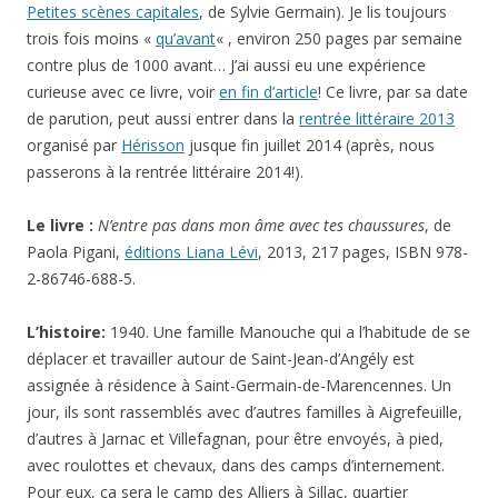
Petites scènes capitales
, de Sylvie Germain). Je lis toujours
trois fois moins «
qu’avant
« , environ 250 pages par semaine
contre plus de 1000 avant… J’ai aussi eu une expérience
curieuse avec ce livre, voir
en fin d’article
! Ce livre, par sa date
de parution, peut aussi entrer dans la
rentrée littéraire 2013
organisé par
Hérisson
jusque fin juillet 2014 (après, nous
passerons à la rentrée littéraire 2014!).
Le livre :
N’entre pas dans mon âme avec tes chaussures
, de
Paola Pigani,
éditions Liana Lévi
, 2013, 217 pages, ISBN 978-
2-86746-688-5.
L’histoire:
1940. Une famille Manouche qui a l’habitude de se
déplacer et travailler autour de Saint-Jean-d’Angély est
assignée à résidence à Saint-Germain-de-Marencennes. Un
jour, ils sont rassemblés avec d’autres familles à Aigrefeuille,
d’autres à Jarnac et Villefagnan, pour être envoyés, à pied,
avec roulottes et chevaux, dans des camps d’internement.
Pour eux, ça sera le camp des Alliers à Sillac, quartier