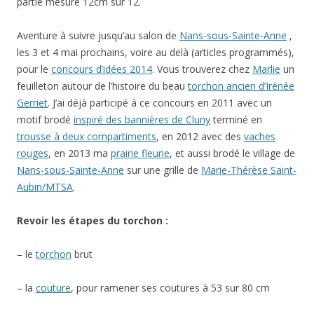
partie mesure 12cm sur 12.
Aventure à suivre jusqu’au salon de
Nans-sous-Sainte-Anne
,
les 3 et 4 mai prochains, voire au delà (articles programmés),
pour le
concours d’idées 2014
. Vous trouverez chez
Marlie
un
feuilleton autour de l’histoire du beau
torchon ancien d’Irénée
Gerriet
. J’ai déjà participé à ce concours en 2011 avec un
motif brodé
inspiré des bannières de Cluny
terminé en
trousse à deux compartiments
, en 2012 avec des
vaches
rouges
, en 2013 ma
prairie fleurie
, et aussi brodé le village de
Nans-sous-Sainte-Anne
sur une grille de
Marie-Thérèse Saint-
Aubin/MTSA
.
Revoir les étapes du torchon :
– le
torchon
brut
– la
couture
, pour ramener ses coutures à 53 sur 80 cm