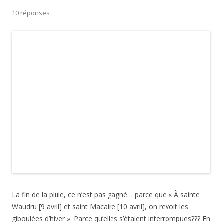
10 réponses
La fin de la pluie, ce n’est pas gagné… parce que « À sainte
Waudru [9 avril] et saint Macaire [10 avril], on revoit les
giboulées d’hiver ». Parce qu’elles s’étaient interrompues??? En
tout cas, hier, grosses giboulées avec coups de vent, même
temps prévu aujourd’hui sur Poitiers…
J’ai presque terminé ma broderie du 1er janvier… Cette
semaine, des bancs et des arbres ont fait leur apparition dans
la cour! Fil rubis étoilé de
Annick Abrial / les fils de morphée
pour le rouge vif et fil dégradé rouge à vieux rose acheté à
Tara en 2008 pour les troncs et les bancs.