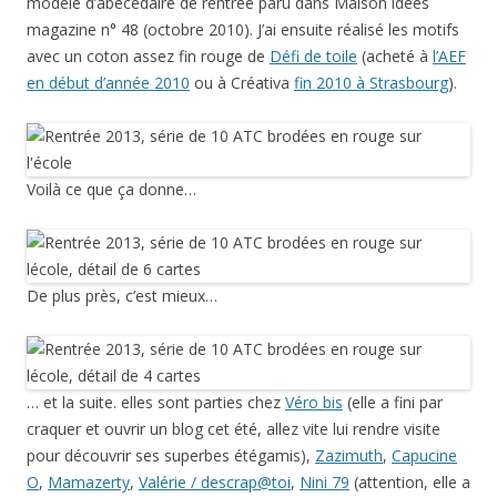
modèle d’abécédaire de rentrée paru dans Maison idées
magazine n° 48 (octobre 2010). J’ai ensuite réalisé les motifs
avec un coton assez fin rouge de
Défi de toile
(acheté à
l’AEF
en début d’année 2010
ou à Créativa
fin 2010 à Strasbourg
).
Voilà ce que ça donne…
De plus près, c’est mieux…
… et la suite. elles sont parties chez
Véro bis
(elle a fini par
craquer et ouvrir un blog cet été, allez vite lui rendre visite
pour découvrir ses superbes étégamis),
Zazimuth
,
Capucine
O
,
Mamazerty
,
Valérie / descrap@toi
,
Nini 79
(attention, elle a