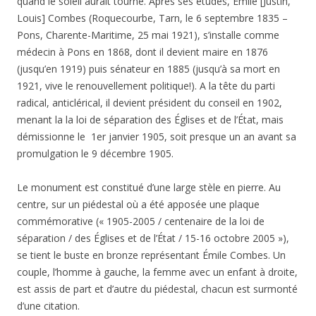
quand le soleil aurait tourné. Après ses études, Émile [Justin,
Louis] Combes (Roquecourbe, Tarn, le 6 septembre 1835 –
Pons, Charente-Maritime, 25 mai 1921), s’installe comme
médecin à Pons en 1868, dont il devient maire en 1876
(jusqu’en 1919) puis sénateur en 1885 (jusqu’à sa mort en
1921, vive le renouvellement politique!). A la tête du parti
radical, anticlérical, il devient président du conseil en 1902,
menant la la loi de séparation des Églises et de l’État, mais
démissionne le 1er janvier 1905, soit presque un an avant sa
promulgation le 9 décembre 1905.
Le monument est constitué d’une large stèle en pierre. Au
centre, sur un piédestal où a été apposée une plaque
commémorative (« 1905-2005 / centenaire de la loi de
séparation / des Églises et de l’État / 15-16 octobre 2005 »),
se tient le buste en bronze représentant Émile Combes. Un
couple, l’homme à gauche, la femme avec un enfant à droite,
est assis de part et d’autre du piédestal, chacun est surmonté
d’une citation.