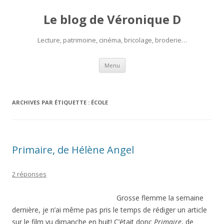
Le blog de Véronique D
Lecture, patrimoine, cinéma, bricolage, broderie…
Aller
Menu
au
contenu
ARCHIVES PAR ÉTIQUETTE :
ÉCOLE
Primaire, de Hélène Angel
2 réponses
Grosse flemme la semaine
dernière, je n’ai même pas pris le temps de rédiger un article
sur le film vu dimanche en huit! C’était donc
Primaire
, de