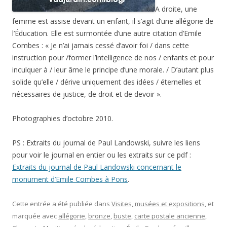
A droite, une
femme est assise devant un enfant, il s’agit d’une allégorie de
l’Éducation. Elle est surmontée d’une autre citation d’Emile
Combes : « Je n’ai jamais cessé d’avoir foi / dans cette
instruction pour /former l’intelligence de nos / enfants et pour
inculquer à / leur âme le principe d’une morale. / D’autant plus
solide qu’elle / dérive uniquement des idées / éternelles et
nécessaires de justice, de droit et de devoir ».
Photographies d’octobre 2010.
PS : Extraits du journal de Paul Landowski, suivre les liens
pour voir le journal en entier ou les extraits sur ce pdf :
Extraits du journal de Paul Landowski concernant le
monument d’Emile Combes à Pons
.
Cette entrée a été publiée dans
Visites, musées et expositions
, et
marquée avec
allégorie
,
bronze
,
buste
,
carte postale ancienne
,