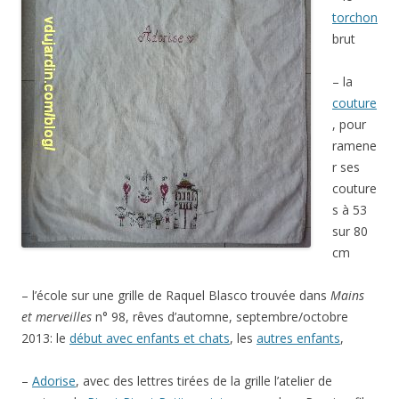
torchon
brut
– la
couture
, pour
ramene
r ses
couture
s à 53
sur 80
cm
– l’école sur une grille de Raquel Blasco trouvée dans
Mains
et merveilles
n° 98, rêves d’automne, septembre/octobre
2013: le
début avec enfants et chats
, les
autres enfants
,
–
Adorise
, avec des lettres tirées de la grille l’atelier de