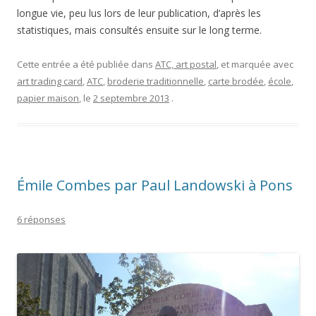
longue vie, peu lus lors de leur publication, d’après les
statistiques, mais consultés ensuite sur le long terme.
Cette entrée a été publiée dans
ATC, art postal
, et marquée avec
art trading card
,
ATC
,
broderie traditionnelle
,
carte brodée
,
école
,
papier maison
, le
2 septembre 2013
.
Émile Combes par Paul Landowski à Pons
6 réponses