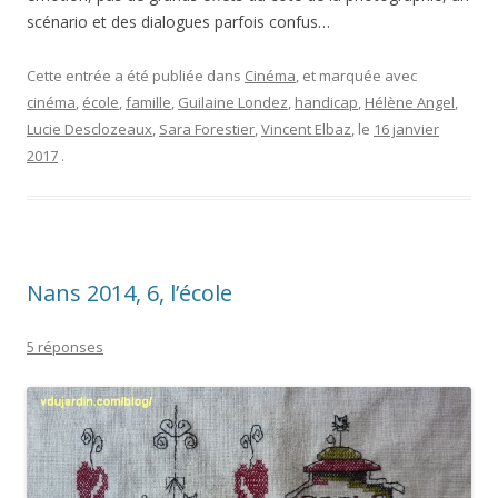
scénario et des dialogues parfois confus…
Cette entrée a été publiée dans
Cinéma
, et marquée avec
cinéma
,
école
,
famille
,
Guilaine Londez
,
handicap
,
Hélène Angel
,
Lucie Desclozeaux
,
Sara Forestier
,
Vincent Elbaz
, le
16 janvier
2017
.
Nans 2014, 6, l’école
5 réponses