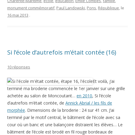
Charente-Maritime
,
école
,
éducation
,
Émile Combes
,
famille
,
monument commémoratif
,
Paul Landowski
,
Pons
,
République
, le
16 mai 2013
.
Si l’école d’autrefois m’était contée (16)
10 réponses
Et voilà, j’ai
terminé ma broderie commencée le 1er janvier sur une grille
achetée au salon de Moncoutant…
en 2010
, Si l’école
d’autrefois m’était contée, de
Annick Abrial / les fils de
morphée
. Dimensions de la broderie : 24 sur 41 cm. J’ai
terminé par le motif central, le bâtiment de l’école avec sa
cour où un banc et une balançoire distraient les élèves… Le
bâtiment de l’école est brodé en fil rouge bordeaux de