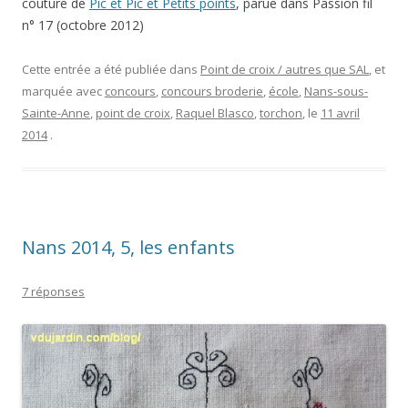
couture de
Pic et Pic et Petits points
, parue dans Passion fil
n° 17 (octobre 2012)
Cette entrée a été publiée dans
Point de croix / autres que SAL
, et
marquée avec
concours
,
concours broderie
,
école
,
Nans-sous-
Sainte-Anne
,
point de croix
,
Raquel Blasco
,
torchon
, le
11 avril
2014
.
Nans 2014, 5, les enfants
7 réponses