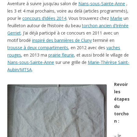
Aventure à suivre jusqu’au salon de
Nans-sous-Sainte-Anne
,
les 3 et 4 mai prochains, voire au delà (articles programmés),
pour le
concours d’idées 2014
. Vous trouverez chez
Marlie
un
feuilleton autour de l’histoire du beau
torchon ancien d’Irénée
Gerriet
. J’ai déjà participé à ce concours en 2011 avec un
motif brodé
inspiré des bannières de Cluny
terminé en
trousse à deux compartiments
, en 2012 avec des
vaches
rouges
, en 2013 ma
prairie fleurie
, et aussi brodé le village de
Nans-sous-Sainte-Anne
sur une grille de
Marie-Thérèse Saint-
Aubin/MTSA
.
Revoir
les
étapes
du
torcho
n :
– le