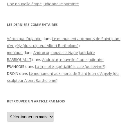
Une nouvelle étape judiciaire importante
LES DERNIERS COMMENTAIRES
Véronique Dujardin
dans
Le monument aux morts de Saint-Jean-
d’Angély (du sculpteur Albert Bartholomé)
monique
dans
Androcur, nouvelle étape judiciaire
BARRIQUAULT
dans
Androcur, nouvelle étape judiciaire
FRANCOIS
dans
La grimolle, spécialité locale (poitevine?)
DROIN
dans
Le monument aux morts de Saint-Jean-d’Angély (du
sculpteur Albert Bartholomé)
RETROUVER UN ARTICLE PAR MOIS
Retrouver
un
article
par
mois