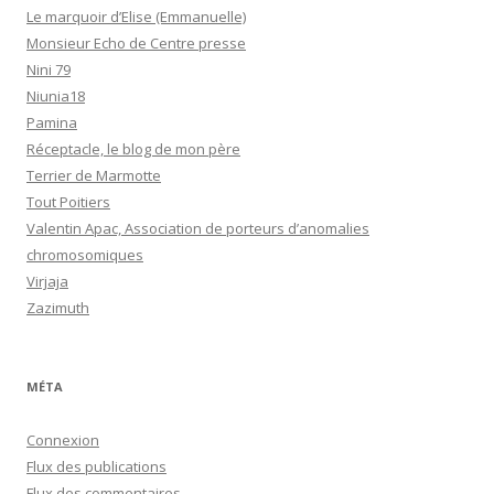
Le marquoir d’Elise (Emmanuelle)
Monsieur Echo de Centre presse
Nini 79
Niunia18
Pamina
Réceptacle, le blog de mon père
Terrier de Marmotte
Tout Poitiers
Valentin Apac, Association de porteurs d’anomalies
chromosomiques
Virjaja
Zazimuth
MÉTA
Connexion
Flux des publications
Flux des commentaires