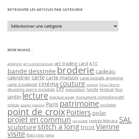
RETROUVER LES ARTICLES PAR CATÉGORIE
Retrouver
les
articles
par
catégorie
MON NUAGE…
art trading card
ATC
allégorie
art contemporain
broderie
bande dessinée
cadeau
carte
carte maison
calendrier
carte postale ancienne
couture
cinéma
carte à publicité
cuisine
Deux-Sèvres
DIY
exposition
festival
famille
deuxième guerre mondiale
fleur
lecture
jardin
marque-page
monument commémoratif
patrimoine
Paris
oiseau
papier maison
pochette
point de croix
Poitiers
polar
projet en commun
SAL
rentrée littéraire
recyclage
stitch a long
Vienne
sculpture
tricot
visite
États-Unis
église