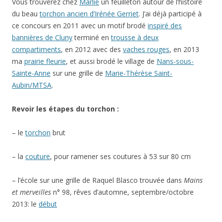
Vous trouverez chez
Marlie
un feuilleton autour de l’histoire
du beau
torchon ancien d’Irénée Gerriet
. J’ai déjà participé à
ce concours en 2011 avec un motif brodé
inspiré des
bannières de Cluny
terminé en
trousse à deux
compartiments
, en 2012 avec des
vaches rouges
, en 2013
ma
prairie fleurie
, et aussi brodé le village de
Nans-sous-
Sainte-Anne
sur une grille de
Marie-Thérèse Saint-
Aubin/MTSA
.
Revoir les étapes du torchon :
– le
torchon
brut
– la
couture
, pour ramener ses coutures à 53 sur 80 cm
– l’école sur une grille de Raquel Blasco trouvée dans
Mains
et merveilles
n° 98, rêves d’automne, septembre/octobre
2013: le
début