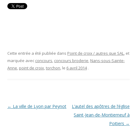
Cette entrée a été publiée dans
Point de croix / autres que SAL
, et
marquée avec
concours
,
concours broderie
,
Nans-sous-Sainte-
Anne
,
point de croix
,
torchon
, le
6 avril 2014
.
Navigation
←
La ville de Lyon par Peynot
L’autel des apôtres de l’église
des
Saint-Jean-de-Montierneuf à
articles
Poitiers
→