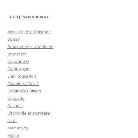
LÀ OÙ JE VAIS SOUVENT…
Mon site de préhistoire
Bluesy
Brodineries et charivaris
Brodstitch
Capucine O
Cathdragon
C en Roussillon
Claudine / Coco2
Coccinelle Poitiers
Criquette
Dalinele
Effondrille et abat-faim
Luna
Mamazerty
Marlie