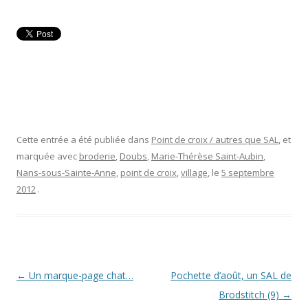
Cette entrée a été publiée dans
Point de croix / autres que SAL
, et
marquée avec
broderie
,
Doubs
,
Marie-Thérèse Saint-Aubin
,
Nans-sous-Sainte-Anne
,
point de croix
,
village
, le
5 septembre
2012
.
Navigation
←
Un marque-page chat…
Pochette d’août, un SAL de
des
Brodstitch (9)
→