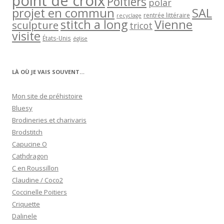
point de croix
Poitiers
polar
projet en commun
SAL
rentrée littéraire
recyclage
stitch a long
Vienne
sculpture
tricot
visite
États-Unis
église
LÀ OÙ JE VAIS SOUVENT…
Mon site de préhistoire
Bluesy
Brodineries et charivaris
Brodstitch
Capucine O
Cathdragon
C en Roussillon
Claudine / Coco2
Coccinelle Poitiers
Criquette
Dalinele