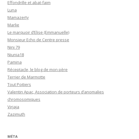
Effondrille et abat-faim
Luna
Mamazerty
Marlie
Le marquoir d’Elise (Emmanuelle)
Monsieur Echo de Centre presse
Nini 79
Niunia18
Pamina
Réceptacle, le blog de mon père
Terrier de Marmotte
Tout Poitiers
Valentin Apac, Association de porteurs d’anomalies
chromosomiques
Virjaja
Zazimuth
MÉTA