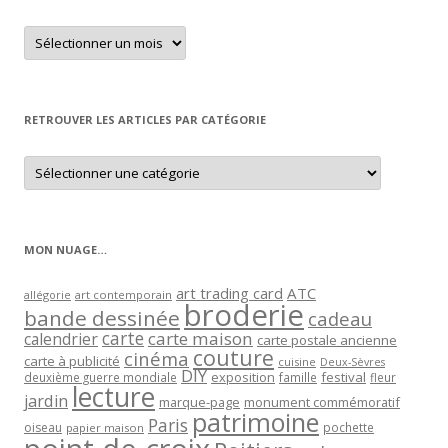
Retrouver
un
article
par
mois
RETROUVER LES ARTICLES PAR CATÉGORIE
Retrouver
les
articles
par
catégorie
MON NUAGE…
art trading card
ATC
allégorie
art contemporain
broderie
bande dessinée
cadeau
carte
carte maison
calendrier
carte postale ancienne
couture
cinéma
carte à publicité
cuisine
Deux-Sèvres
DIY
exposition
festival
famille
deuxième guerre mondiale
fleur
lecture
jardin
marque-page
monument commémoratif
patrimoine
Paris
oiseau
papier maison
pochette