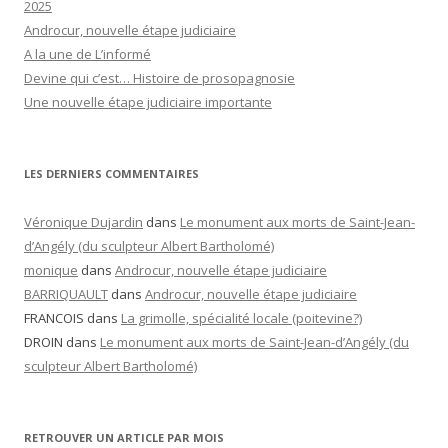
2025
Androcur, nouvelle étape judiciaire
A la une de L’informé
Devine qui c’est… Histoire de prosopagnosie
Une nouvelle étape judiciaire importante
LES DERNIERS COMMENTAIRES
Véronique Dujardin
dans
Le monument aux morts de Saint-Jean-
d’Angély (du sculpteur Albert Bartholomé)
monique
dans
Androcur, nouvelle étape judiciaire
BARRIQUAULT
dans
Androcur, nouvelle étape judiciaire
FRANCOIS
dans
La grimolle, spécialité locale (poitevine?)
DROIN
dans
Le monument aux morts de Saint-Jean-d’Angély (du
sculpteur Albert Bartholomé)
RETROUVER UN ARTICLE PAR MOIS