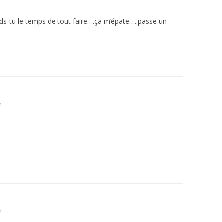
nds-tu le temps de tout faire….ça m’épate…..passe un
n
n