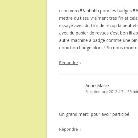
ccou vero !! !ahhhhh pour les badges !! !s
mettre du tissu vraiment tres fin et cela
essayé avec du film de récup là peut et
avec du papier de revues c’est bon !!! apre
autre machine à badge comme une pince e
doux bon badge alors !! !tu nous montrer
↓
Répondre
Anne Marie
6 septembre 2012 à 7 h 55 mi
Un grand merci pour avoir participé.
↓
Répondre