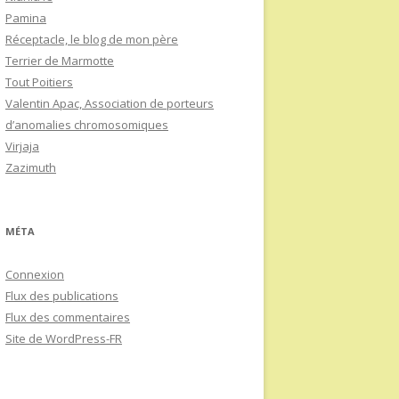
Pamina
Réceptacle, le blog de mon père
Terrier de Marmotte
Tout Poitiers
Valentin Apac, Association de porteurs
d’anomalies chromosomiques
Virjaja
Zazimuth
MÉTA
Connexion
Flux des publications
Flux des commentaires
Site de WordPress-FR