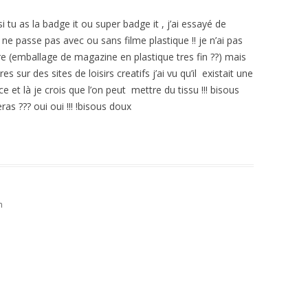
i tu as la badge it ou super badge it , j’ai essayé de
 ne passe pas avec ou sans filme plastique !! je n’ai pas
re (emballage de magazine en plastique tres fin ??) mais
s sur des sites de loisirs creatifs j’ai vu qu’il existait une
t là je crois que l’on peut mettre du tissu !!! bisous
as ??? oui oui !!! !bisous doux
n