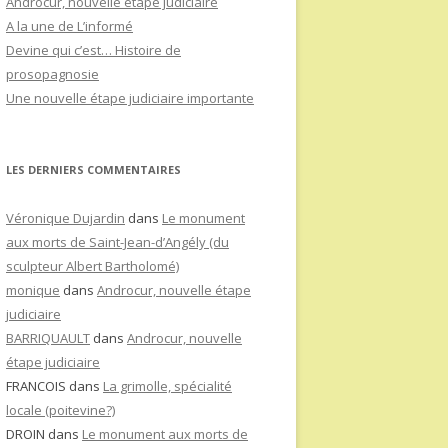
Androcur, nouvelle étape judiciaire
A la une de L’informé
Devine qui c’est… Histoire de
prosopagnosie
Une nouvelle étape judiciaire importante
LES DERNIERS COMMENTAIRES
Véronique Dujardin
dans
Le monument
aux morts de Saint-Jean-d’Angély (du
sculpteur Albert Bartholomé)
monique
dans
Androcur, nouvelle étape
judiciaire
BARRIQUAULT
dans
Androcur, nouvelle
étape judiciaire
FRANCOIS
dans
La grimolle, spécialité
locale (poitevine?)
DROIN
dans
Le monument aux morts de