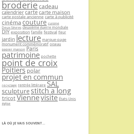
broderie
cadeau
carte
carte maison
calendrier
carte postale ancienne
carte à publicité
couture
cinéma
cuisine
deuxième guerre mondiale
Deux-Sèvres
DIY
exposition
festival
famille
fleur
lecture
jardin
marque-page
monument commémoratif
oiseau
Paris
papier maison
patrimoine
pochette
point de croix
Poitiers
polar
projet en commun
SAL
rentrée littéraire
recyclage
stitch a long
sculpture
Vienne
visite
tricot
États-Unis
église
LÀ OÙ JE VAIS SOUVENT…