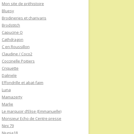
Mon site de préhistoire
Bluesy
Brodineries et charivaris
Brodstitch
Capucine O
Cathdragon
C en Roussillon
Claudine / Coco2
Coccinelle Poitiers
Criquette
Dalinele
Effondrille et abat-faim
Luna
Mamazerty
Marlie
Le marquoir d’Elise (Emmanuelle)
Monsieur Echo de Centre presse
Nini 79
Niunia18