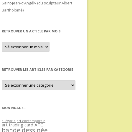
Saint-Jean-d’Angély (du sculpteur Albert
Bartholomé)
RETROUVER UN ARTICLE PAR MOIS
Retrouver
un
article
par
mois
RETROUVER LES ARTICLES PAR CATÉGORIE
Retrouver
les
articles
par
catégorie
MON NUAGE…
allégorie
art contemporain
art trading card
ATC
bande dessinée