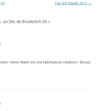
(5)
Top BD d’août 2012
→
, un SAL de Brodstitch (9)
»
n
, bravo ! Anne-Marie est une talentueuse créatrice ! Bisous
n