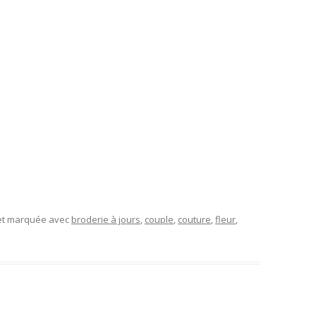
 et marquée avec
broderie à jours
,
couple
,
couture
,
fleur
,