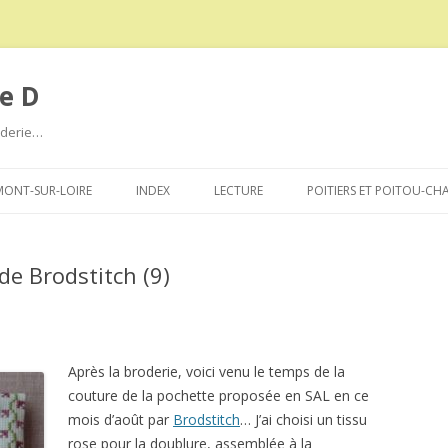
e D
roderie…
Aller
au
ONT-SUR-LOIRE
INDEX
LECTURE
POITIERS ET POITOU-CH
contenu
de Brodstitch (9)
Après la broderie, voici venu le temps de la
couture de la pochette proposée en SAL en ce
mois d’août par
Brodstitch
… J’ai choisi un tissu
rose pour la doublure, assemblée à la