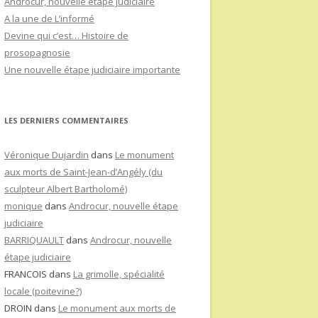
Androcur, nouvelle étape judiciaire
A la une de L’informé
Devine qui c’est… Histoire de
prosopagnosie
Une nouvelle étape judiciaire importante
LES DERNIERS COMMENTAIRES
Véronique Dujardin
dans
Le monument
aux morts de Saint-Jean-d’Angély (du
sculpteur Albert Bartholomé)
monique
dans
Androcur, nouvelle étape
judiciaire
BARRIQUAULT
dans
Androcur, nouvelle
étape judiciaire
FRANCOIS
dans
La grimolle, spécialité
locale (poitevine?)
DROIN
dans
Le monument aux morts de