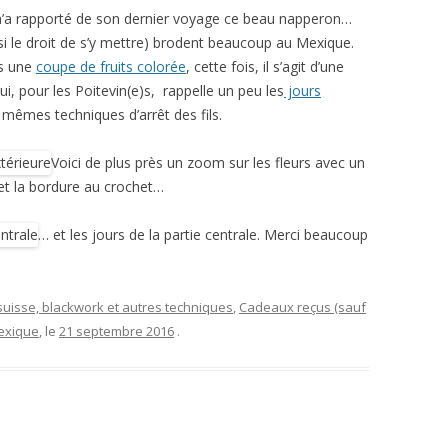
’a rapporté de son dernier voyage ce beau napperon…
 le droit de s’y mettre) brodent beaucoup au Mexique.
ps une
coupe de fruits colorée
, cette fois, il s’agit d’une
i, pour les Poitevin(e)s, rappelle un peu les
jours
mêmes techniques d’arrêt des fils.
Voici de plus près un zoom sur les fleurs avec un
 et la bordure au crochet…
… et les jours de la partie centrale. Merci beaucoup
suisse, blackwork et autres techniques
,
Cadeaux reçus (sauf
exique
, le
21 septembre 2016
.