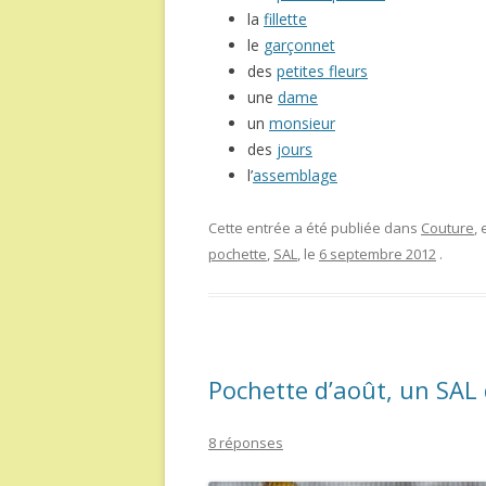
la
fillette
le
garçonnet
des
petites fleurs
une
dame
un
monsieur
des
jours
l’
assemblage
Cette entrée a été publiée dans
Couture
,
pochette
,
SAL
, le
6 septembre 2012
.
Pochette d’août, un SAL 
8 réponses