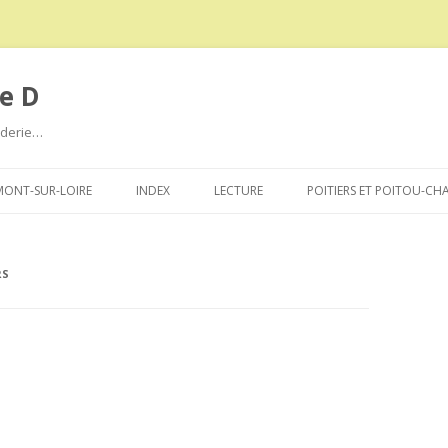
e D
roderie…
Aller
au
ONT-SUR-LOIRE
INDEX
LECTURE
POITIERS ET POITOU-CH
contenu
RS