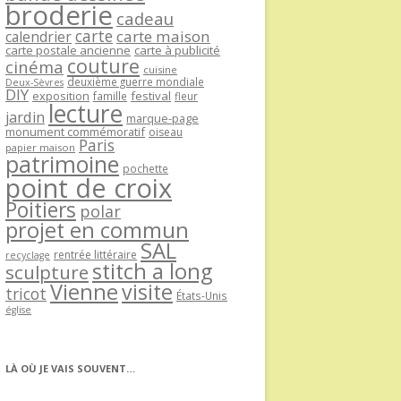
broderie
cadeau
carte
carte maison
calendrier
carte postale ancienne
carte à publicité
couture
cinéma
cuisine
deuxième guerre mondiale
Deux-Sèvres
DIY
exposition
festival
famille
fleur
lecture
jardin
marque-page
monument commémoratif
oiseau
Paris
papier maison
patrimoine
pochette
point de croix
Poitiers
polar
projet en commun
SAL
rentrée littéraire
recyclage
stitch a long
sculpture
Vienne
visite
tricot
États-Unis
église
LÀ OÙ JE VAIS SOUVENT…