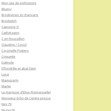
Mon site de préhistoire
Bluesy
Brodineries et charivaris
Brodstitch
Capucine O
Cathdragon
C en Roussillon
Claudine / Coco2
Coccinelle Poitiers
Criquette
Dalinele
Effondrille et abat-faim
Luna
Mamazerty
Marlie
Le marquoir d’Elise (Emmanuelle)
Monsieur Echo de Centre presse
Nini 79
Niunia18