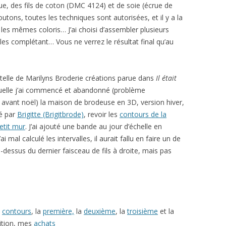
ue, des fils de coton (DMC 4124) et de soie (écrue de
utons, toutes les techniques sont autorisées, et il y a la
 les mêmes coloris… J’ai choisi d’assembler plusieurs
n les complétant… Vous ne verrez le résultat final qu’au
dentelle de Marilyns Broderie créations parue dans
Il était
quelle j’ai commencé et abandonné (problème
re avant noël) la maison de brodeuse en 3D, version hiver,
sé par
Brigitte (Brigitbrode)
, revoir les
contours de la
etit mur
. J’ai ajouté une bande au jour d’échelle en
i mal calculé les intervalles, il aurait fallu en faire un de
u-dessus du dernier faisceau de fils à droite, mais pas
s
contours
, la
première,
la
deuxième
, la
troisième
et la
inition, mes
achats