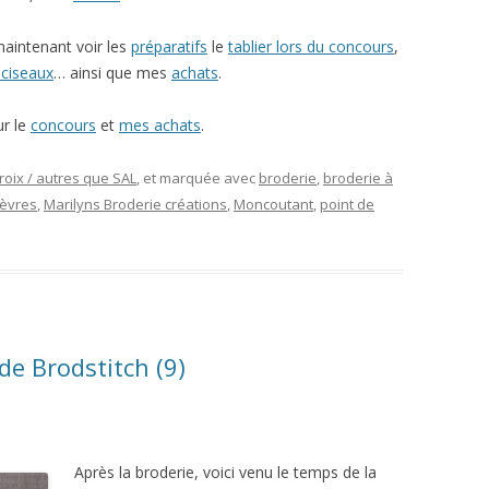
aintenant voir les
préparatifs
le
tablier lors du concours
,
 ciseaux
… ainsi que mes
achats
.
ur le
concours
et
mes achats
.
roix / autres que SAL
, et marquée avec
broderie
,
broderie à
èvres
,
Marilyns Broderie créations
,
Moncoutant
,
point de
de Brodstitch (9)
Après la broderie, voici venu le temps de la