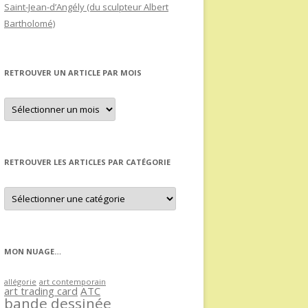
Saint-Jean-d’Angély (du sculpteur Albert
Bartholomé)
RETROUVER UN ARTICLE PAR MOIS
Retrouver
un
article
par
mois
RETROUVER LES ARTICLES PAR CATÉGORIE
Retrouver
les
articles
par
catégorie
MON NUAGE…
allégorie
art contemporain
art trading card
ATC
bande dessinée