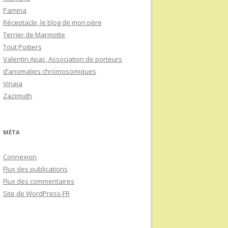
Pamina
Réceptacle, le blog de mon père
Terrier de Marmotte
Tout Poitiers
Valentin Apac, Association de porteurs
d’anomalies chromosomiques
Virjaja
Zazimuth
MÉTA
Connexion
Flux des publications
Flux des commentaires
Site de WordPress-FR