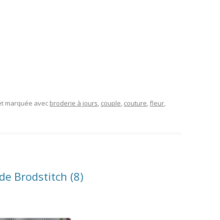
 et marquée avec
broderie à jours
,
couple
,
couture
,
fleur
,
de Brodstitch (8)