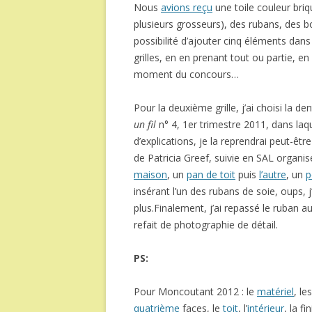
Nous
avions reçu
une toile couleur briq
plusieurs grosseurs), des rubans, des bo
possibilité d’ajouter cinq éléments dans
grilles, en en prenant tout ou partie, e
moment du concours…
Pour la deuxième grille, j’ai choisi la 
un fil
n° 4, 1er trimestre 2011, dans la
d’explications, je la reprendrai peut-êt
de Patricia Greef, suivie en SAL organi
maison
, un
pan de toit
puis
l’autre
, un
p
insérant l’un des rubans de soie, oups, j’a
plus.Finalement, j’ai repassé le ruban a
refait de photographie de détail.
PS:
Pour Moncoutant 2012 : le
matériel
, le
quatrième
faces, le
toit
, l’
intérieur
, la f