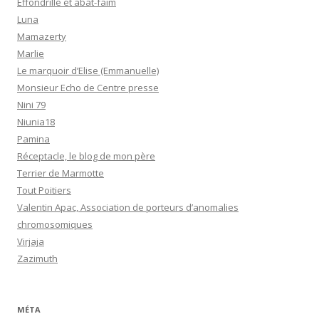
Effondrille et abat-faim
Luna
Mamazerty
Marlie
Le marquoir d’Elise (Emmanuelle)
Monsieur Echo de Centre presse
Nini 79
Niunia18
Pamina
Réceptacle, le blog de mon père
Terrier de Marmotte
Tout Poitiers
Valentin Apac, Association de porteurs d’anomalies
chromosomiques
Virjaja
Zazimuth
MÉTA