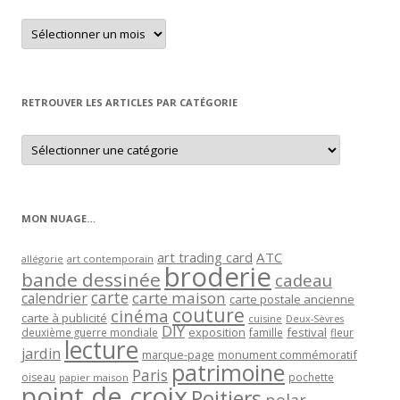
Retrouver
un
article
par
mois
RETROUVER LES ARTICLES PAR CATÉGORIE
Retrouver
les
articles
par
catégorie
MON NUAGE…
art trading card
ATC
allégorie
art contemporain
broderie
bande dessinée
cadeau
carte
carte maison
calendrier
carte postale ancienne
couture
cinéma
carte à publicité
cuisine
Deux-Sèvres
DIY
exposition
festival
famille
deuxième guerre mondiale
fleur
lecture
jardin
marque-page
monument commémoratif
patrimoine
Paris
oiseau
papier maison
pochette
point de croix
Poitiers