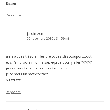
Bisous !
↓
Répondre
jardin zen
20 novembre 2010 à 3 h 59 min
ah lala ..des trésors …les breloques ..fils ,coupon…tout !
et si l’an prochain ,on faisait équipe pour y aller ???????
je vais monter à poitpoit ces temps -ci
je te mets un mot-contact
bizzzzzzz
↓
Répondre