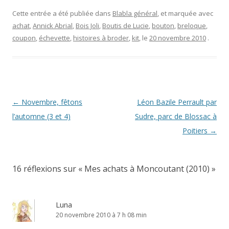
Cette entrée a été publiée dans
Blabla général
, et marquée avec
achat
,
Annick Abrial
,
Bois Joli
,
Boutis de Lucie
,
bouton
,
breloque
,
coupon
,
échevette
,
histoires à broder
,
kit
, le
20 novembre 2010
.
Navigation
←
Novembre, fêtons
Léon Bazile Perrault par
des
l’automne (3 et 4)
Sudre, parc de Blossac à
articles
Poitiers
→
16 réflexions sur «
Mes achats à Moncoutant (2010)
»
Luna
20 novembre 2010 à 7 h 08 min