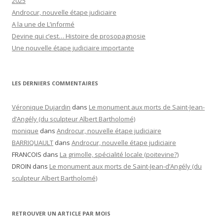
2025
Androcur, nouvelle étape judiciaire
A la une de L’informé
Devine qui c’est… Histoire de prosopagnosie
Une nouvelle étape judiciaire importante
LES DERNIERS COMMENTAIRES
Véronique Dujardin
dans
Le monument aux morts de Saint-Jean-
d’Angély (du sculpteur Albert Bartholomé)
monique
dans
Androcur, nouvelle étape judiciaire
BARRIQUAULT
dans
Androcur, nouvelle étape judiciaire
FRANCOIS
dans
La grimolle, spécialité locale (poitevine?)
DROIN
dans
Le monument aux morts de Saint-Jean-d’Angély (du
sculpteur Albert Bartholomé)
RETROUVER UN ARTICLE PAR MOIS