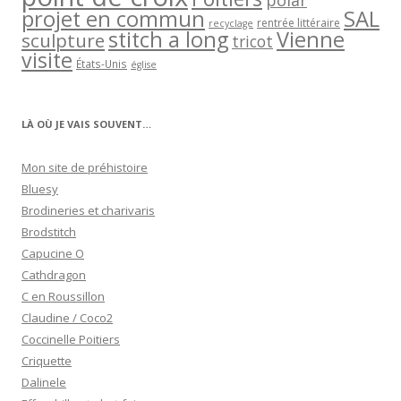
polar
projet en commun
SAL
rentrée littéraire
recyclage
stitch a long
Vienne
sculpture
tricot
visite
États-Unis
église
LÀ OÙ JE VAIS SOUVENT…
Mon site de préhistoire
Bluesy
Brodineries et charivaris
Brodstitch
Capucine O
Cathdragon
C en Roussillon
Claudine / Coco2
Coccinelle Poitiers
Criquette
Dalinele