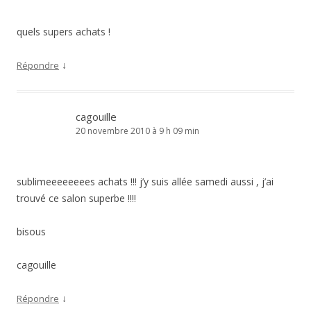
quels supers achats !
↓
Répondre
cagouille
20 novembre 2010 à 9 h 09 min
sublimeeeeeeees achats !!! j’y suis allée samedi aussi , j’ai
trouvé ce salon superbe !!!!
bisous
cagouille
↓
Répondre