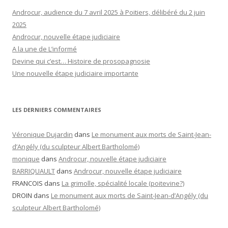
Androcur, audience du 7 avril 2025 à Poitiers, délibéré du 2 juin
2025
Androcur, nouvelle étape judiciaire
A la une de L’informé
Devine qui c’est… Histoire de prosopagnosie
Une nouvelle étape judiciaire importante
LES DERNIERS COMMENTAIRES
Véronique Dujardin
dans
Le monument aux morts de Saint-Jean-
d’Angély (du sculpteur Albert Bartholomé)
monique
dans
Androcur, nouvelle étape judiciaire
BARRIQUAULT
dans
Androcur, nouvelle étape judiciaire
FRANCOIS
dans
La grimolle, spécialité locale (poitevine?)
DROIN
dans
Le monument aux morts de Saint-Jean-d’Angély (du
sculpteur Albert Bartholomé)