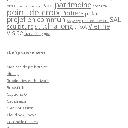
patrimoine
Paris
oiseau
papier maison
pochette
point de croix
Poitiers
polar
projet en commun
SAL
rentrée littéraire
recyclage
stitch a long
Vienne
sculpture
tricot
visite
États-Unis
église
LÀ OÙ JE VAIS SOUVENT…
Mon site de préhistoire
Bluesy
Brodineries et charivaris
Brodstitch
Capucine O
Cathdragon
C en Roussillon
Claudine / Coco2
Coccinelle Poitiers