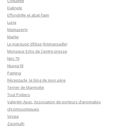
Criquette
Dalinele
Effondrille et abat-faim
Luna
Mamazerty
Marlie
Le marquoir d’Elise (Emmanuelle)
Monsieur Echo de Centre presse
Nini 79
Niunia18
Pamina
Réceptacle, le blog de mon père
Terrier de Marmotte
Tout Poitiers
Valentin Apac, Association de porteurs d’anomalies
chromosomiques
Virjaja
Zazimuth