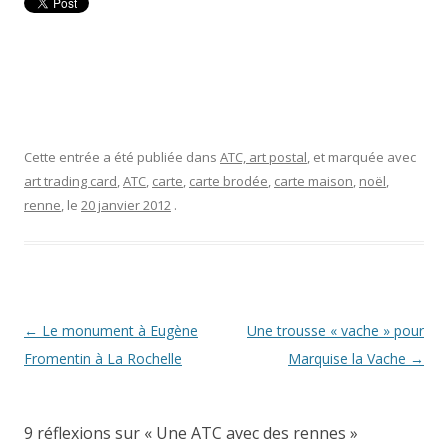
Cette entrée a été publiée dans
ATC, art postal
, et marquée avec
art trading card
,
ATC
,
carte
,
carte brodée
,
carte maison
,
noël
,
renne
, le
20 janvier 2012
.
Navigation
←
Le monument à Eugène
Une trousse « vache » pour
des
Fromentin à La Rochelle
Marquise la Vache
→
articles
9 réflexions sur «
Une ATC avec des rennes
»