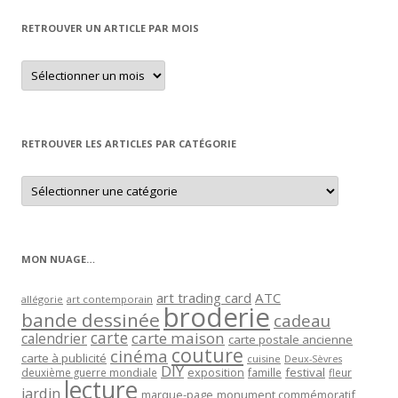
RETROUVER UN ARTICLE PAR MOIS
Retrouver
un
article
par
mois
RETROUVER LES ARTICLES PAR CATÉGORIE
Retrouver
les
articles
par
catégorie
MON NUAGE…
art trading card
ATC
allégorie
art contemporain
broderie
bande dessinée
cadeau
carte
carte maison
calendrier
carte postale ancienne
couture
cinéma
carte à publicité
cuisine
Deux-Sèvres
DIY
exposition
festival
famille
deuxième guerre mondiale
fleur
lecture
jardin
marque-page
monument commémoratif