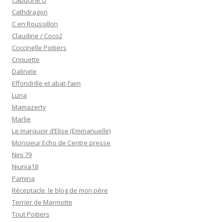
Capucine O
Cathdragon
C en Roussillon
Claudine / Coco2
Coccinelle Poitiers
Criquette
Dalinele
Effondrille et abat-faim
Luna
Mamazerty
Marlie
Le marquoir d’Elise (Emmanuelle)
Monsieur Echo de Centre presse
Nini 79
Niunia18
Pamina
Réceptacle, le blog de mon père
Terrier de Marmotte
Tout Poitiers