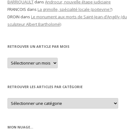
BARRIQUAULT
dans
Androcur, nouvelle étape judiciaire
FRANCOIS
dans
La grimolle, spécialité locale (poitevine?)
DROIN
dans
Le monument aux morts de Saint-Jean-d’Angély (du
sculpteur Albert Bartholomé)
RETROUVER UN ARTICLE PAR MOIS
Retrouver
un
article
par
mois
RETROUVER LES ARTICLES PAR CATÉGORIE
Retrouver
les
articles
par
catégorie
MON NUAGE…