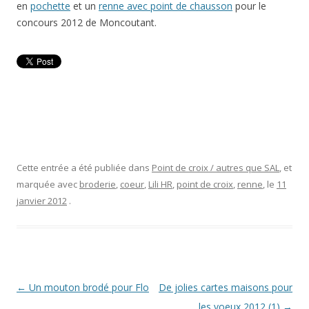
en
pochette
et un
renne avec point de chausson
pour le
concours 2012 de Moncoutant.
Cette entrée a été publiée dans
Point de croix / autres que SAL
, et
marquée avec
broderie
,
coeur
,
Lili HR
,
point de croix
,
renne
, le
11
janvier 2012
.
Navigation
←
Un mouton brodé pour Flo
De jolies cartes maisons pour
des
les voeux 2012 (1)
→