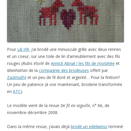
Pour
Lili HR
, j’ai brodé une minuscule grille avec deux rennes
et un coeur, sur une toile de lin d’ameublement avec des fils
rouges (
Rubis étoilé
de
Annick Abrial / les fils de morphée
et
Manhattan
de la
compagnie des brodeuses
offert par
Zazimuth
) et un peu de fil doré et argenté… Pour la finition?
Un peu de patience (à voir maintenant, broderie transformée
en
ATC
).
Le modèle vient de la revue
De fil en aiguille
, n° 66, de
novembre-décembre 2008.
Dans la même revue, j’avais déjà
brodé un edelweiss
terminé