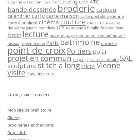
art trading card
ATC
allégorie
art contemporain
broderie
bande dessinée
cadeau
carte
carte maison
calendrier
carte postale ancienne
couture
cinéma
carte à publicité
cuisine
Deux-Sèvres
DIY
exposition
festival
famille
deuxième guerre mondiale
fleur
lecture
jardin
marque-page
monument commémoratif
patrimoine
Paris
oiseau
papier maison
pochette
point de croix
Poitiers
polar
projet en commun
SAL
rentrée littéraire
recyclage
stitch a long
Vienne
sculpture
tricot
visite
États-Unis
église
LÀ OÙ JE VAIS SOUVENT…
Mon site de préhistoire
Bluesy
Brodineries et charivaris
Brodstitch