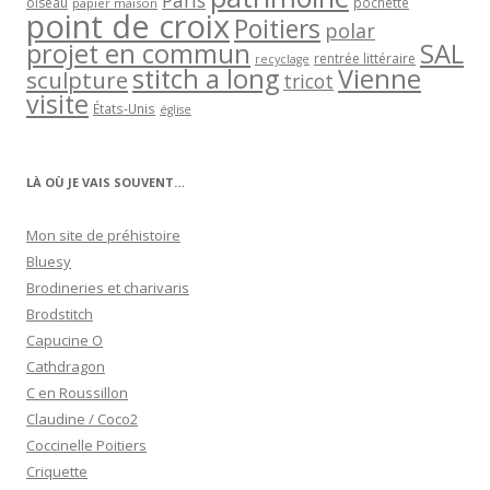
Paris
oiseau
papier maison
pochette
point de croix
Poitiers
polar
projet en commun
SAL
rentrée littéraire
recyclage
stitch a long
Vienne
sculpture
tricot
visite
États-Unis
église
LÀ OÙ JE VAIS SOUVENT…
Mon site de préhistoire
Bluesy
Brodineries et charivaris
Brodstitch
Capucine O
Cathdragon
C en Roussillon
Claudine / Coco2
Coccinelle Poitiers
Criquette