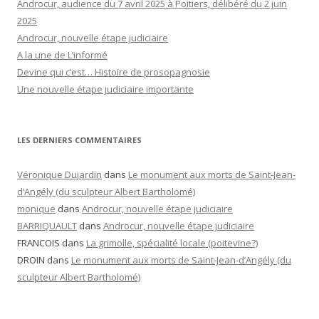
Androcur, audience du 7 avril 2025 à Poitiers, délibéré du 2 juin
2025
Androcur, nouvelle étape judiciaire
A la une de L’informé
Devine qui c’est… Histoire de prosopagnosie
Une nouvelle étape judiciaire importante
LES DERNIERS COMMENTAIRES
Véronique Dujardin
dans
Le monument aux morts de Saint-Jean-
d’Angély (du sculpteur Albert Bartholomé)
monique
dans
Androcur, nouvelle étape judiciaire
BARRIQUAULT
dans
Androcur, nouvelle étape judiciaire
FRANCOIS
dans
La grimolle, spécialité locale (poitevine?)
DROIN
dans
Le monument aux morts de Saint-Jean-d’Angély (du
sculpteur Albert Bartholomé)