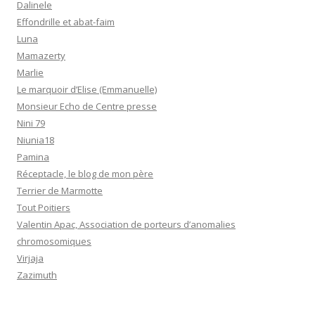
Dalinele
Effondrille et abat-faim
Luna
Mamazerty
Marlie
Le marquoir d’Elise (Emmanuelle)
Monsieur Echo de Centre presse
Nini 79
Niunia18
Pamina
Réceptacle, le blog de mon père
Terrier de Marmotte
Tout Poitiers
Valentin Apac, Association de porteurs d’anomalies
chromosomiques
Virjaja
Zazimuth