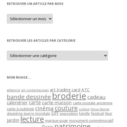
RETROUVER UN ARTICLE PAR MOIS
Retrouver
un
article
par
mois
RETROUVER LES ARTICLES PAR CATÉGORIE
Retrouver
les
articles
par
catégorie
MON NUAGE…
art trading card
ATC
allégorie
art contemporain
broderie
bande dessinée
cadeau
carte
carte maison
calendrier
carte postale ancienne
couture
cinéma
carte à publicité
cuisine
Deux-Sèvres
DIY
exposition
festival
famille
deuxième guerre mondiale
fleur
lecture
jardin
marque-page
monument commémoratif
patrimoine