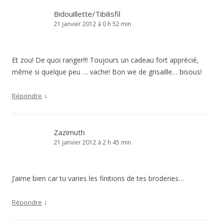
Bidouillette/Tibilisfil
21 janvier 2012 à 0 h 52 min
Et zou! De quoi ranger!!! Toujours un cadeau fort apprécié,
même si quelque peu … vache! Bon we de grisaille… bisous!
↓
Répondre
Zazimuth
21 janvier 2012 à 2 h 45 min
J’aime bien car tu varies les finitions de tes broderies…
↓
Répondre