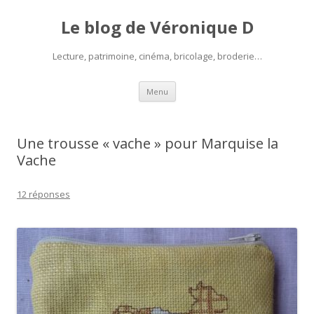
Le blog de Véronique D
Lecture, patrimoine, cinéma, bricolage, broderie…
Aller
Menu
au
contenu
Une trousse « vache » pour Marquise la
Vache
12 réponses