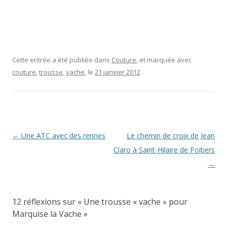
Cette entrée a été publiée dans
Couture
, et marquée avec
couture
,
trousse
,
vache
, le
21 janvier 2012
.
Navigation
←
Une ATC avec des rennes
Le chemin de croix de Jean
des
Claro à Saint-Hilaire de Poitiers
articles
→
12 réflexions sur «
Une trousse « vache » pour
Marquise la Vache
»