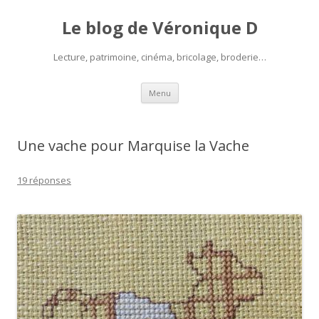
Le blog de Véronique D
Lecture, patrimoine, cinéma, bricolage, broderie…
Aller
Menu
au
contenu
Une vache pour Marquise la Vache
19 réponses