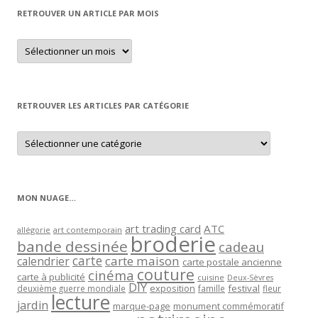
RETROUVER UN ARTICLE PAR MOIS
Retrouver
un
article
par
mois
RETROUVER LES ARTICLES PAR CATÉGORIE
Retrouver
les
articles
par
catégorie
MON NUAGE…
art trading card
ATC
allégorie
art contemporain
broderie
bande dessinée
cadeau
carte
carte maison
calendrier
carte postale ancienne
couture
cinéma
carte à publicité
cuisine
Deux-Sèvres
DIY
exposition
festival
famille
deuxième guerre mondiale
fleur
lecture
jardin
marque-page
monument commémoratif