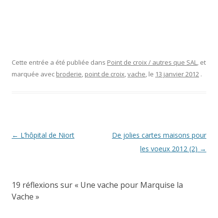
Cette entrée a été publiée dans
Point de croix / autres que SAL
, et
marquée avec
broderie
,
point de croix
,
vache
, le
13 janvier 2012
.
Navigation
←
L’hôpital de Niort
De jolies cartes maisons pour
des
les voeux 2012 (2)
→
articles
19 réflexions sur «
Une vache pour Marquise la
Vache
»