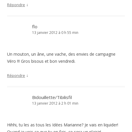
↓
Répondre
flo
13 janvier 2012 à 0 h 55 min
Un mouton, un âne, une vache, des envies de campagne
Véro !!! Gros bisous et bon vendredi.
↓
Répondre
Bidouillette/Tibilisfil
13 janvier 2012 à 2 h 01 min
Hihhi, tu les as tous les Idées Marianne? Je vais en liquider!
Quand je vois ce que tu en fais, ce sera un plaisir!