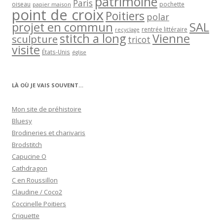
patrimoine
Paris
oiseau
papier maison
pochette
point de croix
Poitiers
polar
projet en commun
SAL
rentrée littéraire
recyclage
stitch a long
Vienne
sculpture
tricot
visite
États-Unis
église
LÀ OÙ JE VAIS SOUVENT…
Mon site de préhistoire
Bluesy
Brodineries et charivaris
Brodstitch
Capucine O
Cathdragon
C en Roussillon
Claudine / Coco2
Coccinelle Poitiers
Criquette