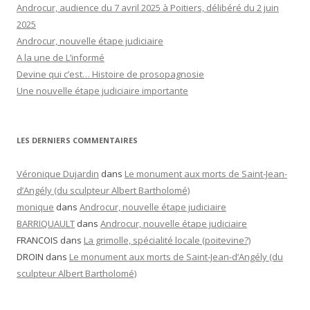
Androcur, audience du 7 avril 2025 à Poitiers, délibéré du 2 juin
2025
Androcur, nouvelle étape judiciaire
A la une de L’informé
Devine qui c’est… Histoire de prosopagnosie
Une nouvelle étape judiciaire importante
LES DERNIERS COMMENTAIRES
Véronique Dujardin
dans
Le monument aux morts de Saint-Jean-
d’Angély (du sculpteur Albert Bartholomé)
monique
dans
Androcur, nouvelle étape judiciaire
BARRIQUAULT
dans
Androcur, nouvelle étape judiciaire
FRANCOIS
dans
La grimolle, spécialité locale (poitevine?)
DROIN
dans
Le monument aux morts de Saint-Jean-d’Angély (du
sculpteur Albert Bartholomé)