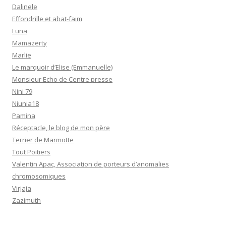
Dalinele
Effondrille et abat-faim
Luna
Mamazerty
Marlie
Le marquoir d’Elise (Emmanuelle)
Monsieur Echo de Centre presse
Nini 79
Niunia18
Pamina
Réceptacle, le blog de mon père
Terrier de Marmotte
Tout Poitiers
Valentin Apac, Association de porteurs d’anomalies
chromosomiques
Virjaja
Zazimuth