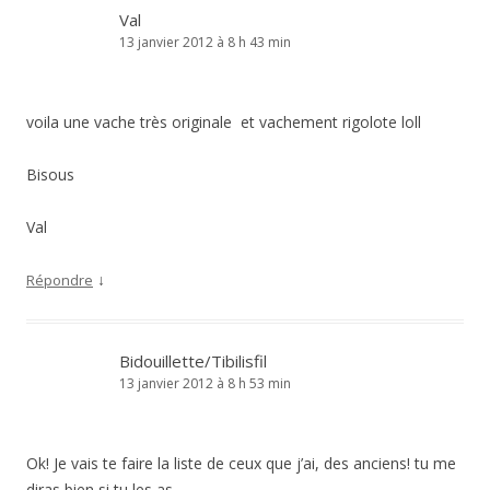
Val
13 janvier 2012 à 8 h 43 min
voila une vache très originale et vachement rigolote loll
Bisous
Val
↓
Répondre
Bidouillette/Tibilisfil
13 janvier 2012 à 8 h 53 min
Ok! Je vais te faire la liste de ceux que j’ai, des anciens! tu me
diras bien si tu les as…