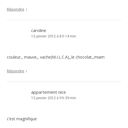
↓
Répondre
caroline
13 janvier 2012 à 8 h 14 min
couleur,, mauve,, vache(M.I.L.C.A),,le chocolat,,miam
↓
Répondre
appartement nice
13 janvier 2012 à 9 h 39 min
c’est magnifique