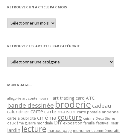
RETROUVER UN ARTICLE PAR MOIS
Retrouver
un
article
par
mois
RETROUVER LES ARTICLES PAR CATÉGORIE
Retrouver
les
articles
par
catégorie
MON NUAGE…
art trading card
ATC
allégorie
art contemporain
broderie
bande dessinée
cadeau
carte
carte maison
calendrier
carte postale ancienne
couture
cinéma
carte à publicité
cuisine
Deux-Sèvres
DIY
exposition
festival
famille
deuxième guerre mondiale
fleur
lecture
jardin
marque-page
monument commémoratif