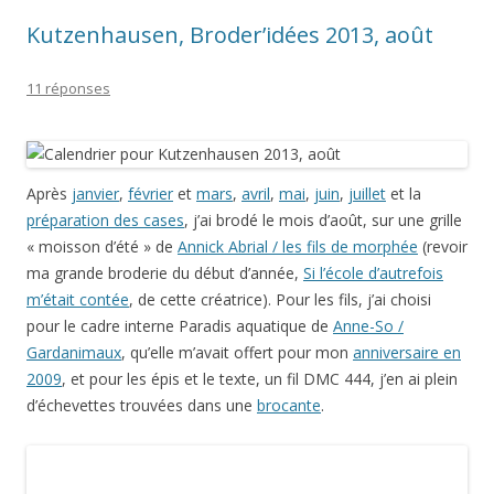
Kutzenhausen, Broder’idées 2013, août
11 réponses
Après
janvier
,
février
et
mars
,
avril
,
mai
,
juin
,
juillet
et la
préparation des cases
, j’ai brodé le mois d’août, sur une grille
« moisson d’été » de
Annick Abrial / les fils de morphée
(revoir
ma grande broderie du début d’année,
Si l’école d’autrefois
m’était contée
, de cette créatrice). Pour les fils, j’ai choisi
pour le cadre interne Paradis aquatique de
Anne-So /
Gardanimaux
, qu’elle m’avait offert pour mon
anniversaire en
2009
, et pour les épis et le texte, un fil DMC 444, j’en ai plein
d’échevettes trouvées dans une
brocante
.