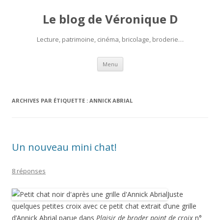
Le blog de Véronique D
Lecture, patrimoine, cinéma, bricolage, broderie…
Aller
Menu
au
contenu
ARCHIVES PAR ÉTIQUETTE :
ANNICK ABRIAL
Un nouveau mini chat!
8 réponses
Juste
quelques petites croix avec ce petit chat extrait d’une grille
d’Annick Abrial parue dans
Plaisir de broder point de croix
n°