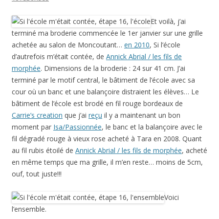
Et voilà, j’ai
terminé ma broderie commencée le 1er janvier sur une grille
achetée au salon de Moncoutant…
en 2010
, Si l’école
d’autrefois m’était contée, de
Annick Abrial / les fils de
morphée
. Dimensions de la broderie : 24 sur 41 cm. J’ai
terminé par le motif central, le bâtiment de l’école avec sa
cour où un banc et une balançoire distraient les élèves… Le
bâtiment de l’école est brodé en fil rouge bordeaux de
Carrie’s creation
que j’ai
reçu
il y a maintenant un bon
moment par
Isa/Passionnée
, le banc et la balançoire avec le
fil dégradé rouge à vieux rose acheté à Tara en 2008. Quant
au fil rubis étoilé de
Annick Abrial / les fils de morphée
, acheté
en même temps que ma grille, il m’en reste… moins de 5cm,
ouf, tout juste!!!
Voici
l’ensemble.