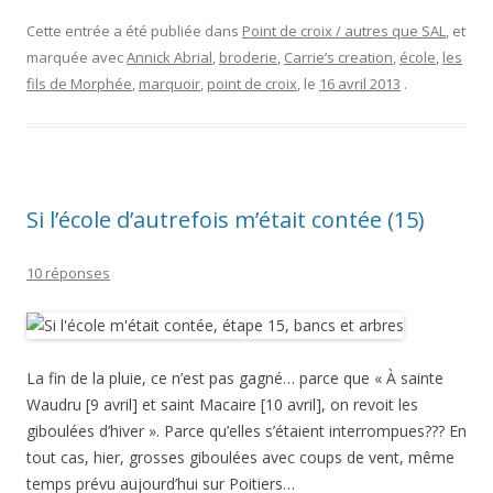
Cette entrée a été publiée dans
Point de croix / autres que SAL
, et
marquée avec
Annick Abrial
,
broderie
,
Carrie’s creation
,
école
,
les
fils de Morphée
,
marquoir
,
point de croix
, le
16 avril 2013
.
Si l’école d’autrefois m’était contée (15)
10 réponses
La fin de la pluie, ce n’est pas gagné… parce que « À sainte
Waudru [9 avril] et saint Macaire [10 avril], on revoit les
giboulées d’hiver ». Parce qu’elles s’étaient interrompues??? En
tout cas, hier, grosses giboulées avec coups de vent, même
temps prévu aujourd’hui sur Poitiers…