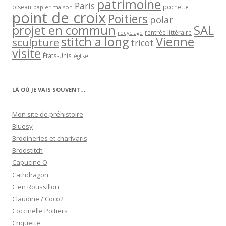
patrimoine
Paris
oiseau
papier maison
pochette
point de croix
Poitiers
polar
projet en commun
SAL
rentrée littéraire
recyclage
stitch a long
Vienne
sculpture
tricot
visite
États-Unis
église
LÀ OÙ JE VAIS SOUVENT…
Mon site de préhistoire
Bluesy
Brodineries et charivaris
Brodstitch
Capucine O
Cathdragon
C en Roussillon
Claudine / Coco2
Coccinelle Poitiers
Criquette