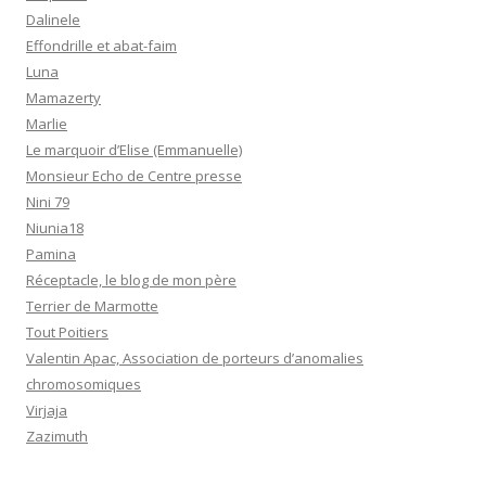
Dalinele
Effondrille et abat-faim
Luna
Mamazerty
Marlie
Le marquoir d’Elise (Emmanuelle)
Monsieur Echo de Centre presse
Nini 79
Niunia18
Pamina
Réceptacle, le blog de mon père
Terrier de Marmotte
Tout Poitiers
Valentin Apac, Association de porteurs d’anomalies
chromosomiques
Virjaja
Zazimuth