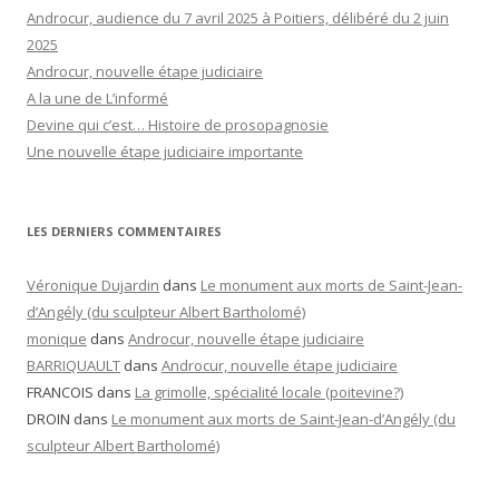
Androcur, audience du 7 avril 2025 à Poitiers, délibéré du 2 juin
2025
Androcur, nouvelle étape judiciaire
A la une de L’informé
Devine qui c’est… Histoire de prosopagnosie
Une nouvelle étape judiciaire importante
LES DERNIERS COMMENTAIRES
Véronique Dujardin
dans
Le monument aux morts de Saint-Jean-
d’Angély (du sculpteur Albert Bartholomé)
monique
dans
Androcur, nouvelle étape judiciaire
BARRIQUAULT
dans
Androcur, nouvelle étape judiciaire
FRANCOIS
dans
La grimolle, spécialité locale (poitevine?)
DROIN
dans
Le monument aux morts de Saint-Jean-d’Angély (du
sculpteur Albert Bartholomé)