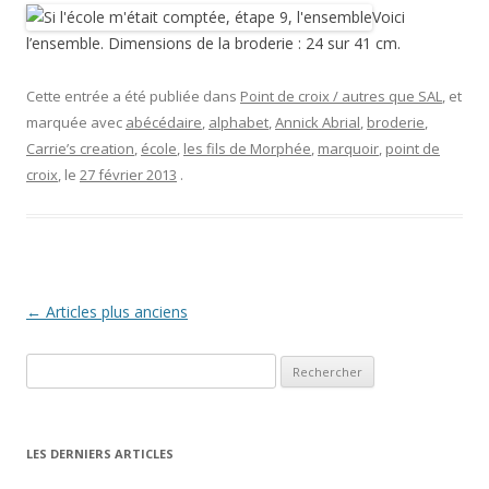
Voici
l’ensemble. Dimensions de la broderie : 24 sur 41 cm.
Cette entrée a été publiée dans
Point de croix / autres que SAL
, et
marquée avec
abécédaire
,
alphabet
,
Annick Abrial
,
broderie
,
Carrie’s creation
,
école
,
les fils de Morphée
,
marquoir
,
point de
croix
, le
27 février 2013
.
Navigation
←
Articles plus anciens
des
Rechercher :
articles
LES DERNIERS ARTICLES