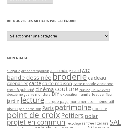
article
par
mois
RETROUVER LES ARTICLES PAR CATÉGORIE
Retrouver
les
articles
par
catégorie
MON NUAGE…
art trading card
ATC
allégorie
art contemporain
broderie
bande dessinée
cadeau
carte
carte maison
calendrier
carte postale ancienne
couture
cinéma
carte à publicité
cuisine
Deux-Sèvres
DIY
exposition
festival
famille
deuxième guerre mondiale
fleur
lecture
jardin
marque-page
monument commémoratif
patrimoine
Paris
oiseau
papier maison
pochette
point de croix
Poitiers
polar
projet en commun
SAL
rentrée littéraire
recyclage