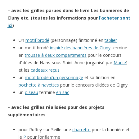
– avec les grilles parues dans le livre Les bannières de
Cluny etc. (toutes les informations pour
l’acheter sont
ici
)
Un
motif brodé
(personnage) finitionné en
tablier
un motif brodé
inspiré des bannières de Cluny
terminé
en
trousse à deux compartiments
pour le concours
d’idées de Nans-sous-Saint-Anne (organisé par
Marlie
)
et les
cadeaux reçus
un
motif brodé d’un personnage
et sa finition en
pochette à navettes
pour le concours d’idées de Gigny
un
oiseau
terminé
en sac
– avec les grilles réalisées pour des projets
supplémentaires
pour Ruffey-sur-Seille: une
charrette
pour la bannière et
le
P
pour l’oriflamme