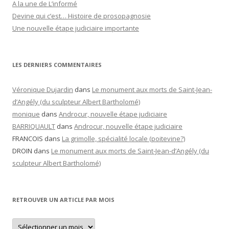
A la une de L’informé
Devine qui c’est… Histoire de prosopagnosie
Une nouvelle étape judiciaire importante
LES DERNIERS COMMENTAIRES
Véronique Dujardin
dans
Le monument aux morts de Saint-Jean-
d’Angély (du sculpteur Albert Bartholomé)
monique
dans
Androcur, nouvelle étape judiciaire
BARRIQUAULT
dans
Androcur, nouvelle étape judiciaire
FRANCOIS
dans
La grimolle, spécialité locale (poitevine?)
DROIN
dans
Le monument aux morts de Saint-Jean-d’Angély (du
sculpteur Albert Bartholomé)
RETROUVER UN ARTICLE PAR MOIS
Retrouver
un