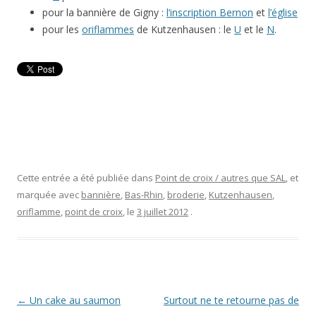
pour la bannière de Gigny :
l’inscription Bernon
et
l’église
pour les
oriflammes
de Kutzenhausen : le
U
et le
N
.
Cette entrée a été publiée dans
Point de croix / autres que SAL
, et
marquée avec
bannière
,
Bas-Rhin
,
broderie
,
Kutzenhausen
,
oriflamme
,
point de croix
, le
3 juillet 2012
.
Navigation
←
Un cake au saumon
Surtout ne te retourne pas de