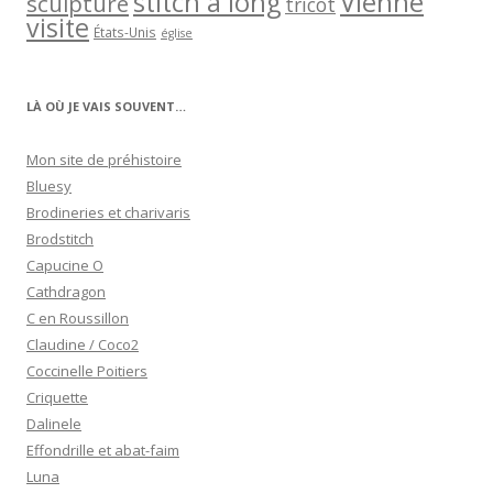
stitch a long
Vienne
sculpture
tricot
visite
États-Unis
église
LÀ OÙ JE VAIS SOUVENT…
Mon site de préhistoire
Bluesy
Brodineries et charivaris
Brodstitch
Capucine O
Cathdragon
C en Roussillon
Claudine / Coco2
Coccinelle Poitiers
Criquette
Dalinele
Effondrille et abat-faim
Luna