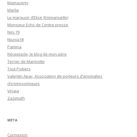
Mamazerty
Marlie
Le marquoir d’Elise (Emmanuelle)
Monsieur Echo de Centre presse
Nini 79
Niunia18
Pamina
Réceptacle, le blog de mon père
Terrier de Marmotte
Tout Poitiers
Valentin Apac, Association de porteurs d’anomalies
chromosomiques
Virjaja
Zazimuth
MÉTA
Connexion