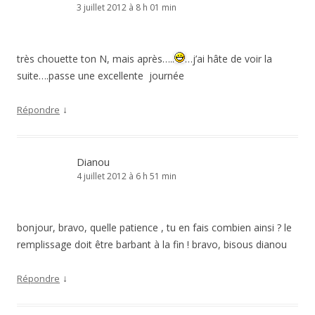
3 juillet 2012 à 8 h 01 min
très chouette ton N, mais après…..
…j’ai hâte de voir la
suite….passe une excellente journée
↓
Répondre
Dianou
4 juillet 2012 à 6 h 51 min
bonjour, bravo, quelle patience , tu en fais combien ainsi ? le
remplissage doit être barbant à la fin ! bravo, bisous dianou
↓
Répondre