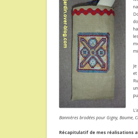
na
Do
do
ha
le
mo
mi
Je
et
Ru
u
pu
L’
Bannières brodées pour Gigny, Baume, C
Récapitulatif de mes réalisations av