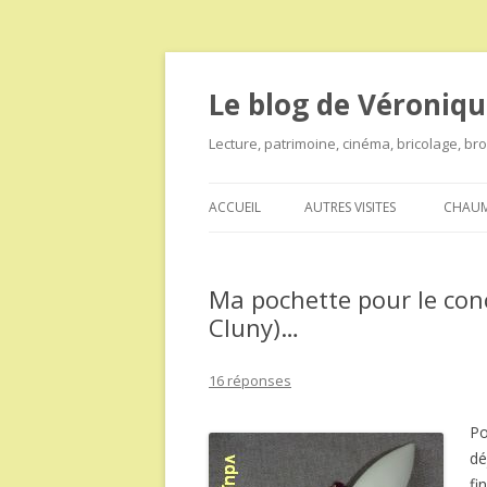
Le blog de Véroniqu
Lecture, patrimoine, cinéma, bricolage, b
ACCUEIL
AUTRES VISITES
CHAUM
Ma pochette pour le con
Cluny)…
16 réponses
Po
dé
fi