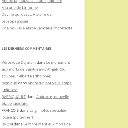
Androcur, nouvelle étape judiciaire
A la une de L’informé
Devine qui c’est… Histoire de
prosopagnosie
Une nouvelle étape judiciaire importante
LES DERNIERS COMMENTAIRES
Véronique Dujardin
dans
Le monument
aux morts de Saint-Jean-d’Angély (du
sculpteur Albert Bartholomé)
monique
dans
Androcur, nouvelle étape
judiciaire
BARRIQUAULT
dans
Androcur, nouvelle
étape judiciaire
FRANCOIS
dans
La grimolle, spécialité
locale (poitevine?)
DROIN
dans
Le monument aux morts de