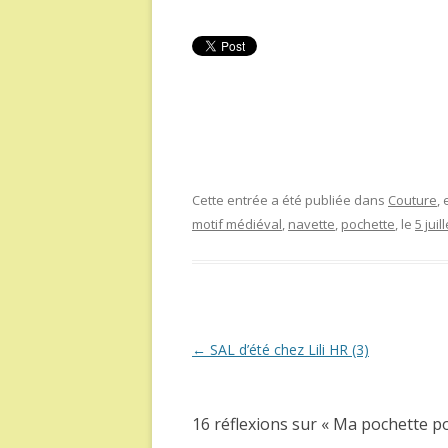
Cette entrée a été publiée dans
Couture
,
motif médiéval
,
navette
,
pochette
, le
5 juil
Navigation
←
SAL d’été chez Lili HR (3)
des
articles
16 réflexions sur «
Ma pochette po