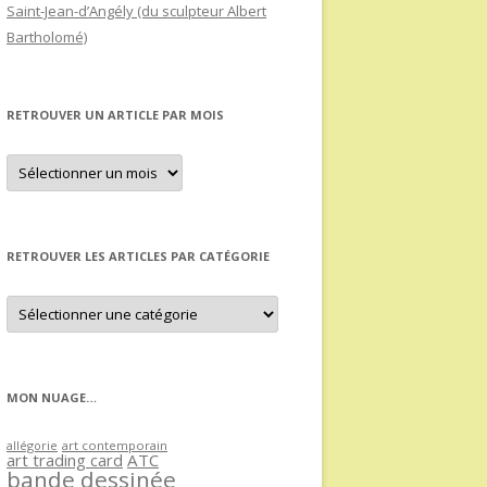
Saint-Jean-d’Angély (du sculpteur Albert
Bartholomé)
RETROUVER UN ARTICLE PAR MOIS
Retrouver
un
article
par
mois
RETROUVER LES ARTICLES PAR CATÉGORIE
Retrouver
les
articles
par
catégorie
MON NUAGE…
allégorie
art contemporain
art trading card
ATC
bande dessinée