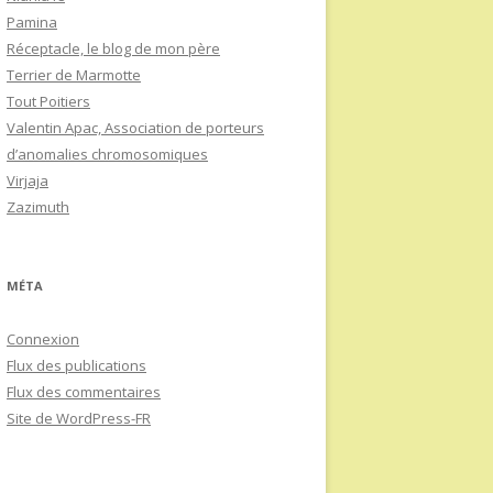
Pamina
Réceptacle, le blog de mon père
Terrier de Marmotte
Tout Poitiers
Valentin Apac, Association de porteurs
d’anomalies chromosomiques
Virjaja
Zazimuth
MÉTA
Connexion
Flux des publications
Flux des commentaires
Site de WordPress-FR