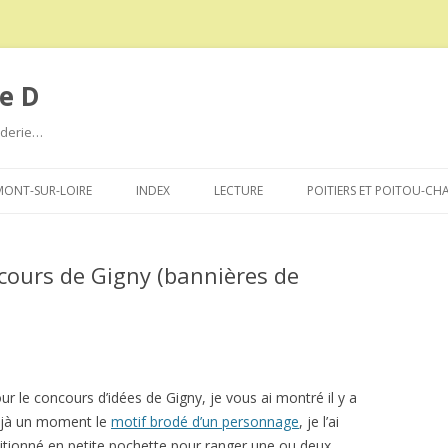
e D
roderie…
Aller
au
ONT-SUR-LOIRE
INDEX
LECTURE
POITIERS ET POITOU-CH
contenu
cours de Gigny (bannières de
ur le concours d’idées de Gigny, je vous ai montré il y a
jà un moment le
motif brodé d’un personnage
, je l’ai
nitionné en petite pochette pour ranger une ou deux