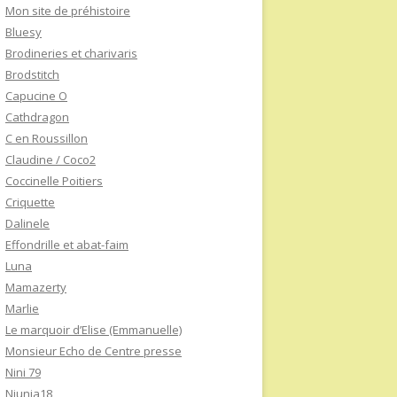
Mon site de préhistoire
Bluesy
Brodineries et charivaris
Brodstitch
Capucine O
Cathdragon
C en Roussillon
Claudine / Coco2
Coccinelle Poitiers
Criquette
Dalinele
Effondrille et abat-faim
Luna
Mamazerty
Marlie
Le marquoir d’Elise (Emmanuelle)
Monsieur Echo de Centre presse
Nini 79
Niunia18