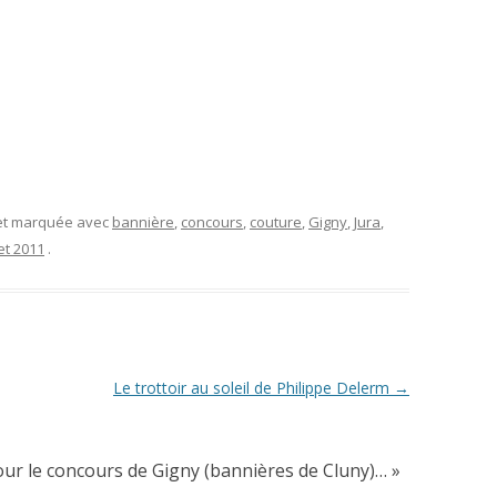
 et marquée avec
bannière
,
concours
,
couture
,
Gigny
,
Jura
,
let 2011
.
Le trottoir au soleil de Philippe Delerm
→
ur le concours de Gigny (bannières de Cluny)…
»