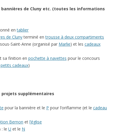
es bannières de Cluny etc. (toutes les informations
tionné en
tablier
res de Cluny
terminé en
trousse à deux compartiments
-sous-Saint-Anne (organisé par
Marlie
) et les
cadeaux
t sa finition en
pochette à navettes
pour le concours
e
petits cadeaux
)
es projets supplémentaires
te
pour la bannière et le
P
pour l’oriflamme (et le
cadeau
iption Bernon
et
l’église
 : le
U
et le
N