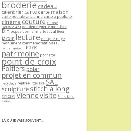
broderie
cadeau
carte
carte maison
calendrier
carte postale ancienne
carte à publicité
couture
cinéma
cuisine
deuxième guerre mondiale
Deux-Sèvres
DIY
exposition
festival
famille
fleur
lecture
jardin
marque-page
monument commémoratif
oiseau
Paris
papier maison
patrimoine
pochette
point de croix
Poitiers
polar
projet en commun
SAL
rentrée littéraire
recyclage
stitch a long
sculpture
Vienne
visite
tricot
États-Unis
église
LÀ OÙ JE VAIS SOUVENT…