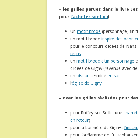
– les grilles parues dans le livre L
pour
l’acheter sont ici
)
Un
motif brodé
(personnage) fini
un motif brodé
inspiré des banniè
pour le concours d’idées de Nans
reçus
un
motif brodé d’un personnage
e
d’idées de Gigny (revenue avec d
un
oiseau
terminé
en sac
l’
église de Gigny
– avec les grilles réalisées pour d
pour Ruffey-sur-Seille: une
charret
en retour
)
pour la bannière de Gigny :
l’inscr
pour l’oriflamme de Kutzenhausen