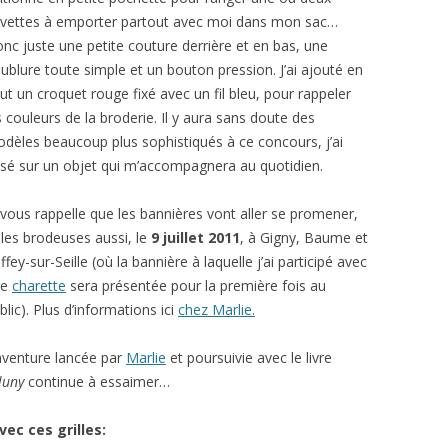
vettes à emporter partout avec moi dans mon sac…
nc juste une petite couture derrière et en bas, une
ublure toute simple et un bouton pression. J’ai ajouté en
ut un croquet rouge fixé avec un fil bleu, pour rappeler
s couleurs de la broderie. Il y aura sans doute des
dèles beaucoup plus sophistiqués à ce concours, j’ai
sé sur un objet qui m’accompagnera au quotidien.
 vous rappelle que les bannières vont aller se promener,
 les brodeuses aussi, le
9 juillet 2011
, à Gigny, Baume et
ffey-sur-Seille (où la bannière à laquelle j’ai participé avec
ne
charette
sera présentée pour la première fois au
blic). Plus d’informations ici
chez Marlie.
aventure lancée par
Marlie
et poursuivie avec le livre
luny
continue à essaimer…
ec ces grilles: