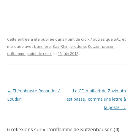
Cette entrée a été publiée dans
Point de croix / autres que SAL
, et
marquée avec
bannière
,
Bas-Rhin
,
broderie
,
Kutzenhausen
,
oriflamme
,
point de croix
, le
15 juin 2012
.
Navigation
←
Théophraste Renaudot à
Le CD mail-art de Zazimuth
des
Loudun
est passé.. comme une lettre à
articles
la poste!
→
6 réflexions sur «
L’oriflamme de Kutzenhausen (4) :