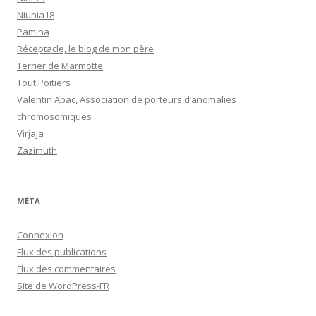
Niunia18
Pamina
Réceptacle, le blog de mon père
Terrier de Marmotte
Tout Poitiers
Valentin Apac, Association de porteurs d’anomalies
chromosomiques
Virjaja
Zazimuth
MÉTA
Connexion
Flux des publications
Flux des commentaires
Site de WordPress-FR