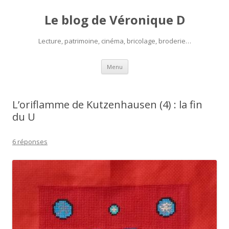
Le blog de Véronique D
Lecture, patrimoine, cinéma, bricolage, broderie…
Aller
Menu
au
contenu
L’oriflamme de Kutzenhausen (4) : la fin
du U
6 réponses