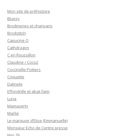
Mon site de préhistoire
Bluesy
Brodineries et charivaris
Brodstitch
Capucine O
Cathdragon
C en Roussillon
Claudine / Coco2
Coccinelle Poitiers
Criquette
Dalinele
Effondrille et abat-faim
Luna
Mamazerty
Marlie
Le marquoir d’Elise (Emmanuelle)
Monsieur Echo de Centre presse
Nini 79