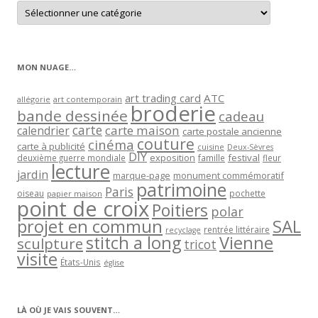
Retrouver
les
articles
par
catégorie
MON NUAGE…
art trading card
ATC
allégorie
art contemporain
broderie
bande dessinée
cadeau
carte
carte maison
calendrier
carte postale ancienne
couture
cinéma
carte à publicité
cuisine
Deux-Sèvres
DIY
exposition
festival
famille
deuxième guerre mondiale
fleur
lecture
jardin
marque-page
monument commémoratif
patrimoine
Paris
oiseau
papier maison
pochette
point de croix
Poitiers
polar
projet en commun
SAL
rentrée littéraire
recyclage
stitch a long
Vienne
sculpture
tricot
visite
États-Unis
église
LÀ OÙ JE VAIS SOUVENT…