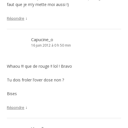
faut que je m’y mette moi aussi !)
↓
Répondre
Capucine_o
16 juin 2012 à 0 h 50 min
Whaou !!! que de rouge !! lol ! Bravo
Tu dois froler l’over dose non ?
Bises
↓
Répondre