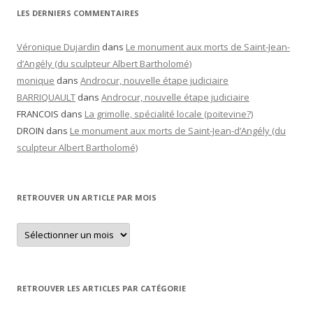
LES DERNIERS COMMENTAIRES
Véronique Dujardin
dans
Le monument aux morts de Saint-Jean-
d’Angély (du sculpteur Albert Bartholomé)
monique
dans
Androcur, nouvelle étape judiciaire
BARRIQUAULT
dans
Androcur, nouvelle étape judiciaire
FRANCOIS
dans
La grimolle, spécialité locale (poitevine?)
DROIN
dans
Le monument aux morts de Saint-Jean-d’Angély (du
sculpteur Albert Bartholomé)
RETROUVER UN ARTICLE PAR MOIS
Retrouver
un
article
par
mois
RETROUVER LES ARTICLES PAR CATÉGORIE