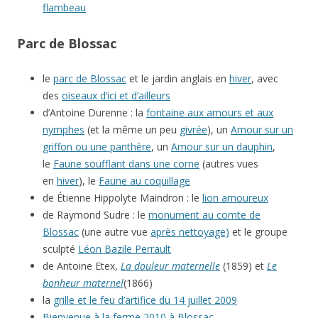
flambeau
Parc de Blossac
le
parc de Blossac
et le jardin anglais en
hiver
, avec
des
oiseaux d’ici et d’ailleurs
d’Antoine Durenne : la
fontaine aux amours et aux
nymphes
(et la même un peu
givrée
), un
Amour sur un
griffon ou une panthère
, un
Amour sur un dauphin
,
le
Faune soufflant dans une corne
(autres vues
en
hiver
), le
Faune au coquillage
de Étienne Hippolyte Maindron : le
lion amoureux
de Raymond Sudre : le
monument au comte de
Blossac
(une autre vue
après nettoyage)
et le groupe
sculpté
Léon Bazile Perrault
de Antoine Etex,
La douleur maternelle
(1859) et
Le
bonheur maternel
(1866)
la
grille et le feu d’artifice du 14 juillet 2009
Bienvenue à la ferme 2010 à Blossac