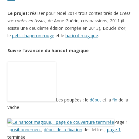
:
positionnement
,
début de la fixation
des lettres,
page 1
terminée
Page 2 : le
paysage
,
le
début
et la
fin
des feuilles de maïs, les
barrières
,
page
2
terminée
Page 3: le
paysage
,
étals des marchands et du stand de tissus
, les
légumes
, les
marchands
, la
page 3
terminée
Pages 4 et 5:
le
patron
, le
paysage
, les
maisons
, la
fumée
, les
tuiles et les
briques
, fixation avec des
points de feston
,
des points de tige
et de bouclette
, les
pages 4 et 5
terminées