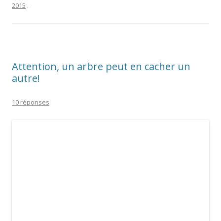
2015
.
Attention, un arbre peut en cacher un
autre!
10 réponses
J’ai continué la
plantation
de la forêt du
petit chaperon rouge
en cousant et découpant en série la suite des troncs… ici
couture sur la polaire bicolore verte et marron de chez toto,
ce sont des chutes du
plateau de jeu
.