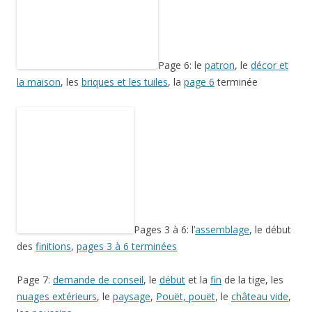
Page 7:
demande de conseil
, le
début
et la
fin
de la tige, les
nuages extérieurs
, le
paysage
,
Pouët, pouët
, le
château vide
,
les
poussins
,
Suivre l’avancée du petit chaperon rouge
Les poupées: le
loup
,
à poil
, le
bûcheron
et sa
scie
, la
grand-mère
, le
petit chaperon rouge
sans capuche
, le
petit chaperon rouge terminé
La
préparation du plateau de jeu
La forêt:
troncs
,
Cette entrée a été publiée dans
Couture
, et marquée avec
Anne
Guérin
,
arbre
,
couture
,
Le petit chaperon rouge
, le
24 janvier 2015