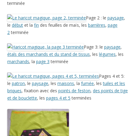
terminée
Page 2 : le
paysage
,
le
début
et la
fin
des feuilles de maïs, les
barrières
,
page
2
terminée
Page 3: le
paysage
,
étals des marchands et du stand de tissus
, les
légumes
, les
marchands
, la
page 3
terminée
Pages 4 et 5:
le
patron
, le
paysage
, les
maisons
, la
fumée
, les
tuiles et les
briques
, fixation avec des
points de feston
,
des points de tige
et de bouclette
, les
pages 4 et 5
terminées