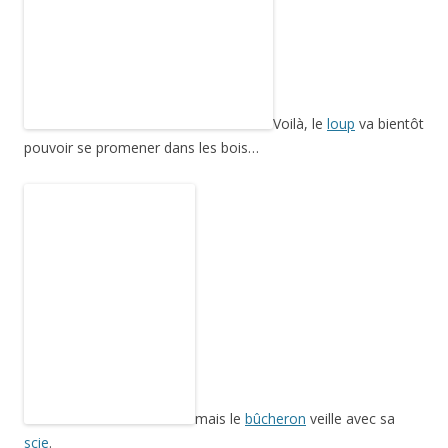
mais le
bûcheron
veille avec sa
scie
.
Le projet:
réaliser pour Noël 2014 trois contes tirés de
Créez
vos contes en tissus
, de Anne Guérin, créapassions, 2011 (il
existe une deuxième édition corrigée en 2013), Boucle d’or,
le
petit chaperon rouge
et le
haricot magique
.
Suivre l’avancée du haricot magique
Les poupées : le
début
et la
fin
de la
vache
Page 1