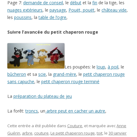
Page 7:
demande de conseil
, le
début
et la
fin
de la tige, les
nuages extérieurs
, le
paysage
,
Pouët, pouët
, le
château vide
,
les
poussins
, la
table de l’ogre
,
Suivre l’avancée du petit chaperon rouge
Les poupées: le
loup
,
à poil
, le
bûcheron
et sa
scie
, la
grand-mère
, le
petit chaperon rouge
sans capuche
, le
petit chaperon rouge terminé
La
préparation du plateau de jeu
La forêt:
troncs
, un
arbre peut en cacher un autre
,
Cette entrée a été publiée dans
Couture
, et marquée avec
Anne
Guérin
,
arbre
,
couture
,
Le petit chaperon rouge
,
toit
, le
30 janvier