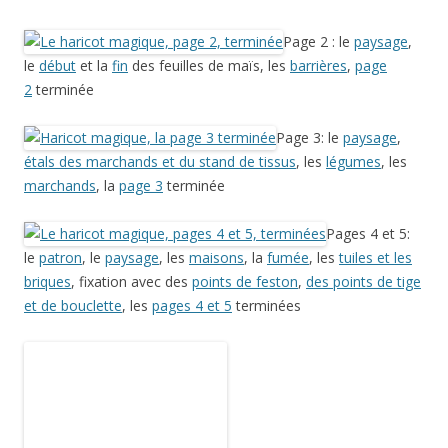
Page 6: le
patron
, le
décor et
la maison
, les
briques et les tuiles
, la
page 6
terminée
Pages 3 à 6: l’
assemblage
, le début
des
finitions
,
pages 3 à 6 terminées