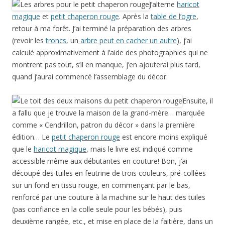
J’alterne
haricot
magique
et
petit chaperon rouge
. Après la
table de l’ogre
,
retour à ma forêt. J’ai terminé la préparation des arbres
(revoir les
troncs
, un
arbre peut en cacher un autre
), j’ai
calculé approximativement à l’aide des photographies qui ne
montrent pas tout, s’il en manque, j’en ajouterai plus tard,
quand j’aurai commencé l’assemblage du décor.
Ensuite, il
a fallu que je trouve la maison de la grand-mère… marquée
comme « Cendrillon, patron du décor » dans la première
édition… Le
petit chaperon rouge
est encore moins expliqué
que le
haricot magique
, mais le livre est indiqué comme
accessible même aux débutantes en couture! Bon, j’ai
découpé des tuiles en feutrine de trois couleurs, pré-collées
sur un fond en tissu rouge, en commençant par le bas,
renforcé par une couture à la machine sur le haut des tuiles
(pas confiance en la colle seule pour les bébés), puis
deuxième rangée, etc., et mise en place de la faitière, dans un