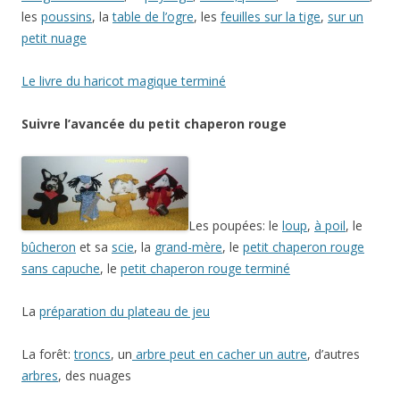
les
poussins
, la
table de l’ogre
, les
feuilles sur la tige
,
sur un
petit nuage
Le livre du haricot magique terminé
Suivre l’avancée du petit chaperon rouge
Les poupées: le
loup
,
à poil
, le
bûcheron
et sa
scie
, la
grand-mère
, le
petit chaperon rouge
sans capuche
, le
petit chaperon rouge terminé
La
préparation du plateau de jeu
La forêt:
troncs
, un
arbre peut en cacher un autre
, d’autres
arbres
, des nuages