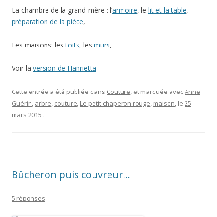
La chambre de la grand-mère : l’
armoire
, le
lit et la table
,
préparation de la pièce
,
Les maisons: les
toits
, les
murs
,
Voir la
version de Hanrietta
Cette entrée a été publiée dans
Couture
, et marquée avec
Anne
Guérin
,
arbre
,
couture
,
Le petit chaperon rouge
,
maison
, le
25
mars 2015
.
Bûcheron puis couvreur…
5 réponses