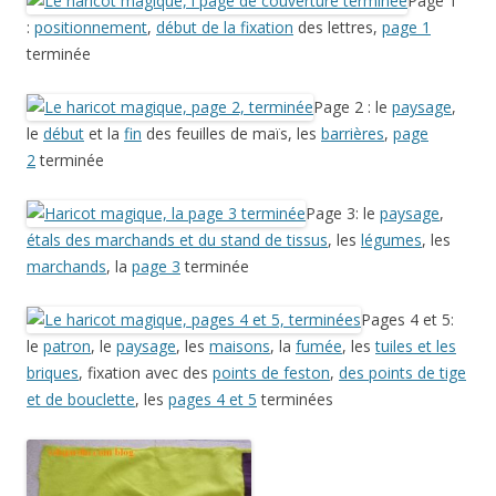
Page 1
:
positionnement
,
début de la fixation
des lettres,
page 1
terminée
Page 2 : le
paysage
,
le
début
et la
fin
des feuilles de maïs, les
barrières
,
page
2
terminée
Page 3: le
paysage
,
étals des marchands et du stand de tissus
, les
légumes
, les
marchands
, la
page 3
terminée
Pages 4 et 5:
le
patron
, le
paysage
, les
maisons
, la
fumée
, les
tuiles et les
briques
, fixation avec des
points de feston
,
des points de tige
et de bouclette
, les
pages 4 et 5
terminées