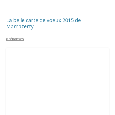
J’ai reçu une très belle carte aquarellée de la part de
Mamazerty
(lien vers son nouveau blog), accompagnée de
plein de cartes à publicité anciennes (elle a encore dévalisé sa
ressourcerie!).