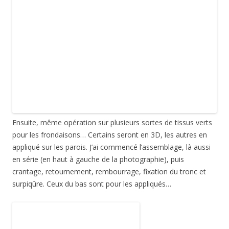
Ensuite, même opération sur plusieurs sortes de tissus verts
pour les frondaisons… Certains seront en 3D, les autres en
appliqué sur les parois. J’ai commencé l’assemblage, là aussi
en série (en haut à gauche de la photographie), puis
crantage, retournement, rembourrage, fixation du tronc et
surpiqûre. Ceux du bas sont pour les appliqués…
Voilà,
le
loup
va bientôt pouvoir se promener dans les bois…