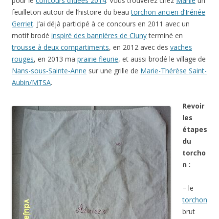
pour le
concours d’idées 2014
. Vous trouverez chez
Marlie
un
feuilleton autour de l’histoire du beau
torchon ancien d’Irénée
Gerriet
. J’ai déjà participé à ce concours en 2011 avec un
motif brodé
inspiré des bannières de Cluny
terminé en
trousse à deux compartiments
, en 2012 avec des
vaches
rouges
, en 2013 ma
prairie fleurie
, et aussi brodé le village de
Nans-sous-Sainte-Anne
sur une grille de
Marie-Thérèse Saint-
Aubin/MTSA
.
Revoir
les
étapes
du
torcho
n :
– le
torchon
brut