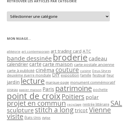
RETROUVER LES ARTICLES PAR CATÉGORIE
Retrouver
les
articles
par
catégorie
MON NUAGE…
art trading card
ATC
allégorie
art contemporain
broderie
bande dessinée
cadeau
carte
carte maison
calendrier
carte postale ancienne
couture
cinéma
carte à publicité
cuisine
Deux-Sèvres
DIY
exposition
festival
famille
deuxième guerre mondiale
fleur
lecture
jardin
marque-page
monument commémoratif
patrimoine
Paris
oiseau
papier maison
pochette
point de croix
Poitiers
polar
projet en commun
SAL
rentrée littéraire
recyclage
stitch a long
Vienne
sculpture
tricot
visite
États-Unis
église