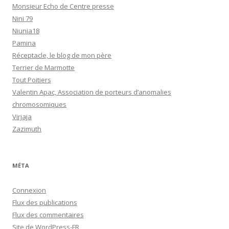
Monsieur Echo de Centre presse
Nini 79
Niunia18
Pamina
Réceptacle, le blog de mon père
Terrier de Marmotte
Tout Poitiers
Valentin Apac, Association de porteurs d’anomalies
chromosomiques
Virjaja
Zazimuth
MÉTA
Connexion
Flux des publications
Flux des commentaires
Site de WordPress-FR