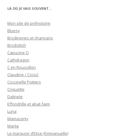
LÀ OÙ JE VAIS SOUVENT…
Mon site de préhistoire
Bluesy
Brodineries et charivaris
Brodstitch
Capucine O
Cathdragon
C en Roussillon
Claudine / Coco2
Coccinelle Poitiers
Criquette
Dalinele
Effondrille et abat-faim
Luna
Mamazerty
Marlie
Le marquoir d’Elise (Emmanuelle)