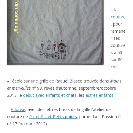
– la
couture
, pour
ramene
r ses
couture
s à 53
sur 80
cm
– l’école sur une grille de Raquel Blasco trouvée dans
Mains
et merveilles
n° 98, rêves d’automne, septembre/octobre
2013: le
début avec enfants et chats
, les
autres enfants
,
–
Adorise
, avec des lettres tirées de la grille l’atelier de
couture de
Pic et Pic et Petits points
, parue dans Passion fil
n° 17 (octobre 2012)