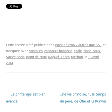
Cette entrée a été publiée dans
Point de croix / autres que SAL
, et
marquée avec
concours
,
concours broderie
,
école
,
Nans-sous-
Sainte-Anne
,
point de croix
,
Raquel Blasco
,
torchon
, le
11 avril
2014
.
Navigation
←
Le printemps est bien
Une vie chinoise, 1, le temps
des
avancé!
du père, de Ôtié et Li Kunwu
articles
→