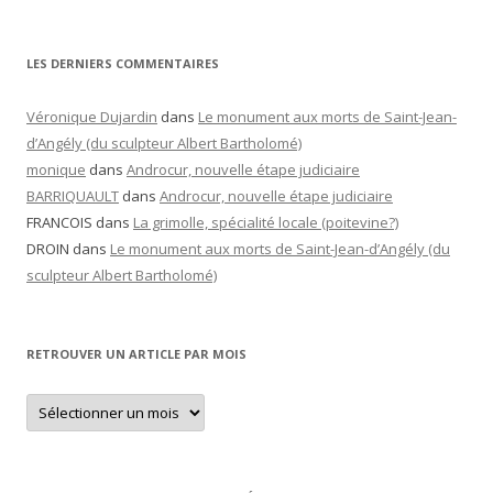
LES DERNIERS COMMENTAIRES
Véronique Dujardin
dans
Le monument aux morts de Saint-Jean-
d’Angély (du sculpteur Albert Bartholomé)
monique
dans
Androcur, nouvelle étape judiciaire
BARRIQUAULT
dans
Androcur, nouvelle étape judiciaire
FRANCOIS
dans
La grimolle, spécialité locale (poitevine?)
DROIN
dans
Le monument aux morts de Saint-Jean-d’Angély (du
sculpteur Albert Bartholomé)
RETROUVER UN ARTICLE PAR MOIS
Retrouver
un
article
par
mois