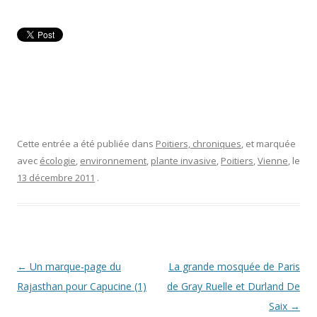
Cette entrée a été publiée dans
Poitiers, chroniques
, et marquée
avec
écologie
,
environnement
,
plante invasive
,
Poitiers
,
Vienne
, le
13 décembre 2011
.
Navigation
←
Un marque-page du
La grande mosquée de Paris
des
Rajasthan pour Capucine (1)
de Gray Ruelle et Durland De
articles
Saix
→