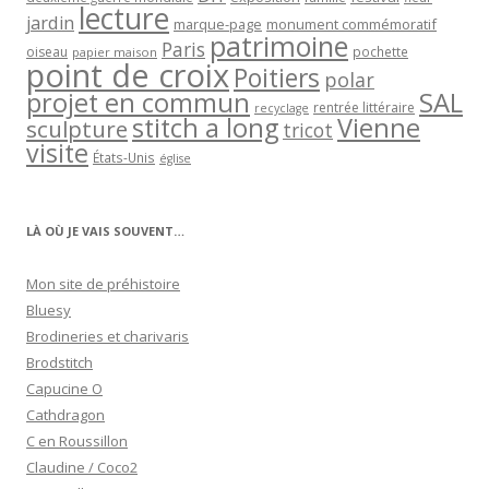
lecture
jardin
marque-page
monument commémoratif
patrimoine
Paris
oiseau
papier maison
pochette
point de croix
Poitiers
polar
projet en commun
SAL
rentrée littéraire
recyclage
stitch a long
Vienne
sculpture
tricot
visite
États-Unis
église
LÀ OÙ JE VAIS SOUVENT…
Mon site de préhistoire
Bluesy
Brodineries et charivaris
Brodstitch
Capucine O
Cathdragon
C en Roussillon
Claudine / Coco2