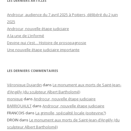
LES DERNIERS ARTICLES
Androcur, audience du 7 avril 2025 à Poitiers, délibéré du 2 juin
2025
Androcur, nouvelle étape judiciaire
A la une de L’informé
Devine qui c’est… Histoire de prosopagnosie
Une nouvelle étape judiciaire importante
LES DERNIERS COMMENTAIRES
Véronique Dujardin
dans
Le monument aux morts de Saint-Jean-
d’Angély (du sculpteur Albert Bartholomé)
monique
dans
Androcur, nouvelle étape judiciaire
BARRIQUAULT
dans
Androcur, nouvelle étape judiciaire
FRANCOIS
dans
La grimolle, spécialité locale (poitevine?)
DROIN
dans
Le monument aux morts de Saint-Jean-d’Angély (du
sculpteur Albert Bartholomé)