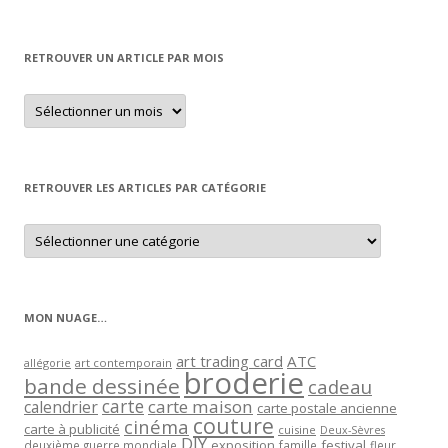
RETROUVER UN ARTICLE PAR MOIS
Retrouver
un
article
par
mois
RETROUVER LES ARTICLES PAR CATÉGORIE
Retrouver
les
articles
par
catégorie
MON NUAGE…
art trading card
ATC
allégorie
art contemporain
broderie
bande dessinée
cadeau
carte
carte maison
calendrier
carte postale ancienne
couture
cinéma
carte à publicité
cuisine
Deux-Sèvres
DIY
exposition
festival
famille
deuxième guerre mondiale
fleur