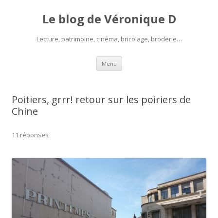
Le blog de Véronique D
Lecture, patrimoine, cinéma, bricolage, broderie…
Aller
Menu
au
contenu
Poitiers, grrr! retour sur les poiriers de
Chine
11 réponses