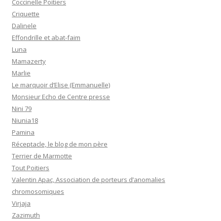
Coccinelle Poitiers
Criquette
Dalinele
Effondrille et abat-faim
Luna
Mamazerty
Marlie
Le marquoir d’Elise (Emmanuelle)
Monsieur Echo de Centre presse
Nini 79
Niunia18
Pamina
Réceptacle, le blog de mon père
Terrier de Marmotte
Tout Poitiers
Valentin Apac, Association de porteurs d’anomalies
chromosomiques
Virjaja
Zazimuth