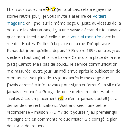
Et si vous voulez rire
(en tout cas, cela a égayé ma
soirée l’autre jour), je vous invite à aller lire ce
Poitiers
magazine
en ligne, sur la même page 6, juste au-dessus de la
note sur les plantations, il y a une saisie d’écran d’info travaux
quasiment identique à celle que je
vous ai montrée
avec la
rue des Hautes-Treilles à la place de la rue Théophraste-
Renaudot (nom qu’elle a depuis 1895 voire 1894, un très gros
siècle en tout cas) et la rue Lazare Carnot à la place de la rue
(Sadi) Carnot! Mais pas de souci… le service communication
m’a rassurée l’autre jour (un mél arrivé après la publication de
mon article, soit plus de 15 jours après le message que
j’avais adressé à info travaux pour signaler l’erreur), la ville n’a
jamais demandé à Google Map de mettre rue des Hautes-
Treilles à cet emplacement (
je n’en ai jamais douté!!!) et a
demandé une rectification… Wait and see… une petite
récompense « maison » (DIY / do it yourself) au premier qui
me signalera en commentaire que mister G a corrigé le plan
de la ville de Poitiers!