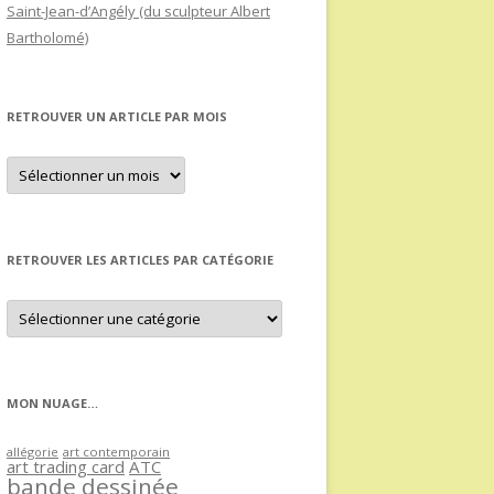
Saint-Jean-d’Angély (du sculpteur Albert
Bartholomé)
RETROUVER UN ARTICLE PAR MOIS
Retrouver
un
article
par
mois
RETROUVER LES ARTICLES PAR CATÉGORIE
Retrouver
les
articles
par
catégorie
MON NUAGE…
allégorie
art contemporain
art trading card
ATC
bande dessinée