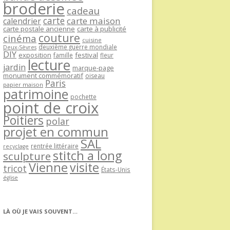
broderie
cadeau
carte
carte maison
calendrier
carte postale ancienne
carte à publicité
couture
cinéma
cuisine
deuxième guerre mondiale
Deux-Sèvres
DIY
exposition
festival
famille
fleur
lecture
jardin
marque-page
monument commémoratif
oiseau
Paris
papier maison
patrimoine
pochette
point de croix
Poitiers
polar
projet en commun
SAL
rentrée littéraire
recyclage
stitch a long
sculpture
Vienne
visite
tricot
États-Unis
église
LÀ OÙ JE VAIS SOUVENT…