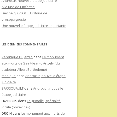
Androcur, nouvelle étape judiciaire
A la une de L’informé
Devine qui c’est… Histoire de
prosopagnosie
Une nouvelle étape judiciaire importante
LES DERNIERS COMMENTAIRES
Véronique Dujardin
dans
Le monument
aux morts de Saint-Jean-d’Angély (du
sculpteur Albert Bartholomé)
monique
dans
Androcur, nouvelle étape
judiciaire
BARRIQUAULT
dans
Androcur, nouvelle
étape judiciaire
FRANCOIS
dans
La grimolle, spécialité
locale (poitevine?)
DROIN
dans
Le monument aux morts de