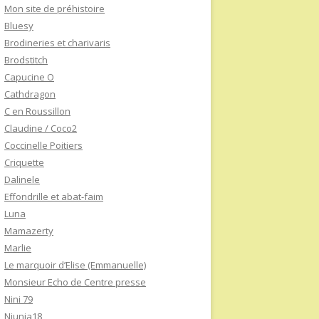
Mon site de préhistoire
Bluesy
Brodineries et charivaris
Brodstitch
Capucine O
Cathdragon
C en Roussillon
Claudine / Coco2
Coccinelle Poitiers
Criquette
Dalinele
Effondrille et abat-faim
Luna
Mamazerty
Marlie
Le marquoir d’Elise (Emmanuelle)
Monsieur Echo de Centre presse
Nini 79
Niunia18