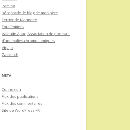
Pamina
Réceptacle, le blog de mon père
Terrier de Marmotte
Tout Poitiers
Valentin Apac, Association de porteurs
d’anomalies chromosomiques
Virjaja
Zazimuth
MÉTA
Connexion
Flux des publications
Flux des commentaires
Site de WordPress-FR