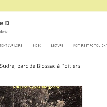
e D
roderie…
Aller
au
ONT-SUR-LOIRE
INDEX
LECTURE
POITIERS ET POITOU-CH
contenu
Sudre, parc de Blossac à Poitiers