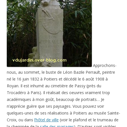
Approchons-
nous, au sommet, le buste de Léon Bazile Perrault, peintre
né le 16 juin 1832 à Poitiers et décédé le 6 août 1908 à
Royan. Il est inhumé au cimetière de Passy (près du
Trocadéro à Paris). Il réalisait des oeuvres vraiment trop
académiques à mon goût, beaucoup de portraits… Je
n’apprécie guère que ses paysages. Vous pouvez voir
quelques-unes de ses réalisations à Poitiers au musée Sainte-
Croix, ou dans
l’hôtel de ville
(voir le plafond et le trumeau de
la cheminée de la
salle des mariages
). D’autres sont visibles