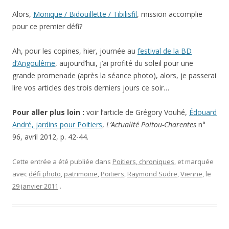
Alors,
Monique / Bidouillette / Tibilisfil
, mission accomplie
pour ce premier défi?
Ah, pour les copines, hier, journée au
festival de la BD
d’Angoulême
, aujourd’hui, j’ai profité du soleil pour une
grande promenade (après la séance photo), alors, je passerai
lire vos articles des trois derniers jours ce soir…
Pour aller plus loin :
voir l’article de Grégory Vouhé,
Édouard
André, jardins pour Poitiers
,
L’Actualité Poitou-Charentes
n°
96, avril 2012, p. 42-44.
Cette entrée a été publiée dans
Poitiers, chroniques
, et marquée
avec
défi photo
,
patrimoine
,
Poitiers
,
Raymond Sudre
,
Vienne
, le
29 janvier 2011
.