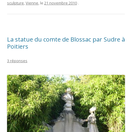
sculpture
,
Vienne
, le
21 novembre 2010
.
La statue du comte de Blossac par Sudre à
Poitiers
3 réponses