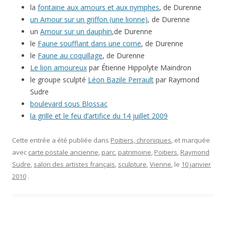
la
fontaine aux amours et aux nymphes
, de Durenne
un Amour sur un griffon (une lionne)
, de Durenne
un
Amour sur un dauphin
,de Durenne
le
Faune soufflant dans une corne
, de Durenne
le
Faune au coquillage
, de Durenne
Le lion amoureux
par Étienne Hippolyte Maindron
le groupe sculpté
Léon Bazile Perrault
par Raymond
Sudre
boulevard sous Blossac
la grille et le feu d’artifice du 14 juillet 2009
Cette entrée a été publiée dans
Poitiers, chroniques
, et marquée
avec
carte postale ancienne
,
parc
,
patrimoine
,
Poitiers
,
Raymond
Sudre
,
salon des artistes français
,
sculpture
,
Vienne
, le
10 janvier
2010
.