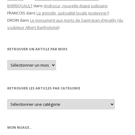
BARRIQUAULT
dans
Androcur, nouvelle étape judiciaire
FRANCOIS
dans
La grimolle, spécialité locale (poitevine?)
DROIN
dans
Le monument aux morts de Saint-Jean-d’Angély (du
sculpteur Albert Bartholomé)
RETROUVER UN ARTICLE PAR MOIS
Retrouver
un
article
par
mois
RETROUVER LES ARTICLES PAR CATÉGORIE
Retrouver
les
articles
par
catégorie
MON NUAGE…