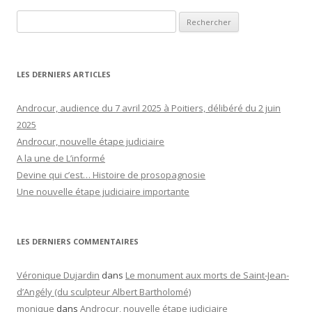
Rechercher :
LES DERNIERS ARTICLES
Androcur, audience du 7 avril 2025 à Poitiers, délibéré du 2 juin
2025
Androcur, nouvelle étape judiciaire
A la une de L’informé
Devine qui c’est… Histoire de prosopagnosie
Une nouvelle étape judiciaire importante
LES DERNIERS COMMENTAIRES
Véronique Dujardin
dans
Le monument aux morts de Saint-Jean-
d’Angély (du sculpteur Albert Bartholomé)
monique
dans
Androcur, nouvelle étape judiciaire