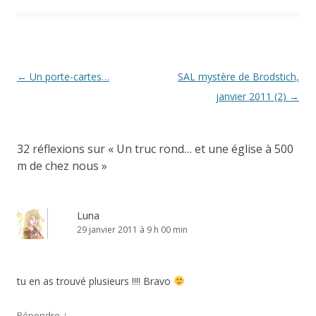
Navigation
←
Un porte-cartes…
SAL mystère de Brodstich,
des
janvier 2011 (2)
→
articles
32 réflexions sur «
Un truc rond… et une église à 500
m de chez nous
»
Luna
29 janvier 2011 à 9 h 00 min
tu en as trouvé plusieurs !!!! Bravo
↓
Répondre