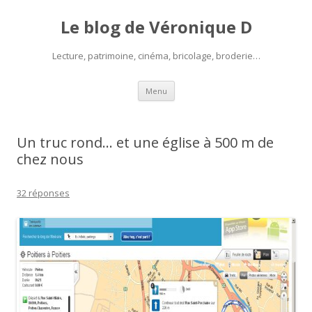
Le blog de Véronique D
Lecture, patrimoine, cinéma, bricolage, broderie…
Aller
Menu
au
contenu
Un truc rond… et une église à 500 m de
chez nous
32 réponses