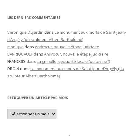
LES DERNIERS COMMENTAIRES
Véronique Dujardin
dans
Le monument aux morts de Saint-Jean-
d’Angély (du sculpteur Albert Bartholomé)
monique
dans
Androcur, nouvelle étape judiciaire
BARRIQUAULT
dans
Androcur, nouvelle étape judiciaire
FRANCOIS
dans
La grimolle, spécialité locale (poitevine?)
DROIN
dans
Le monument aux morts de Saint-Jean-d’Angély (du
sculpteur Albert Bartholomé)
RETROUVER UN ARTICLE PAR MOIS
Retrouver
un
article
par
mois