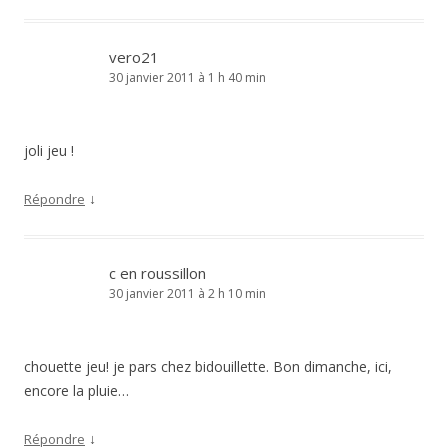
vero21
30 janvier 2011 à 1 h 40 min
joli jeu !
↓
Répondre
c en roussillon
30 janvier 2011 à 2 h 10 min
chouette jeu! je pars chez bidouillette. Bon dimanche, ici,
encore la pluie…
↓
Répondre