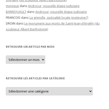
d’Angély (du sculpteur Albert Bartholomé)
monique
dans
Androcur, nouvelle étape judiciaire
BARRIQUAULT
dans
Androcur, nouvelle étape judiciaire
FRANCOIS
dans
La grimolle, spécialité locale (poitevine?)
DROIN
dans
Le monument aux morts de Saint-Jean-d’Angély (du
sculpteur Albert Bartholomé)
RETROUVER UN ARTICLE PAR MOIS
Retrouver
un
article
par
mois
RETROUVER LES ARTICLES PAR CATÉGORIE
Retrouver
les
articles
par
catégorie