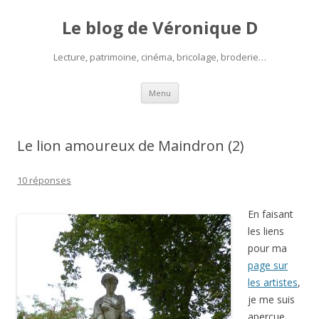
Le blog de Véronique D
Lecture, patrimoine, cinéma, bricolage, broderie…
Aller
Menu
au
contenu
Le lion amoureux de Maindron (2)
10 réponses
En faisant
les liens
pour ma
page sur
les artistes
,
je me suis
aperçue