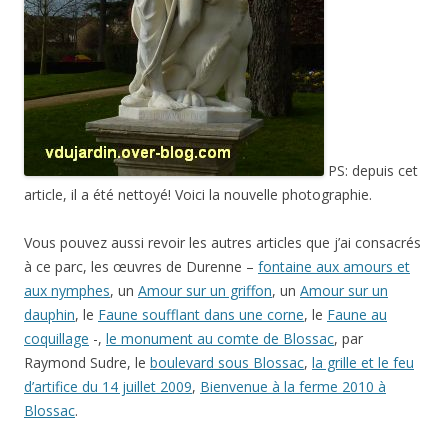
PS: depuis cet
article, il a été nettoyé! Voici la nouvelle photographie.
Vous pouvez aussi revoir les autres articles que j’ai consacrés
à ce parc, les œuvres de Durenne –
fontaine aux amours et
aux nymphes
, un
Amour sur un griffon
, un
Amour sur un
dauphin
, le
Faune soufflant dans une corne
, le
Faune au
coquillage
-,
le monument au comte de Blossac
, par
Raymond Sudre, le
boulevard sous Blossac
,
la grille et le feu
d’artifice du 14 juillet 2009
,
Bienvenue à la ferme 2010 à
Blossac
.