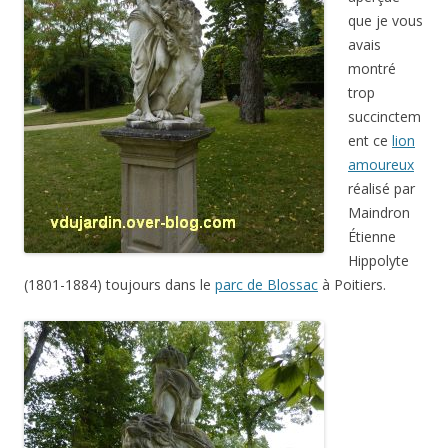
que je vous
avais
montré
trop
succinctem
ent ce
lion
amoureux
réalisé par
Maindron
Étienne
Hippolyte
(1801-1884) toujours dans le
parc de Blossac
à Poitiers.