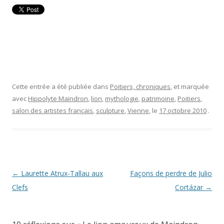
Cette entrée a été publiée dans
Poitiers, chroniques
, et marquée
avec
Hippolyte Maindron
,
lion
,
mythologie
,
patrimoine
,
Poitiers
,
salon des artistes français
,
sculpture
,
Vienne
, le
17 octobre 2010
.
Navigation
←
Laurette Atrux-Tallau aux
Façons de perdre de Julio
des
Clefs
Cortázar
→
articles