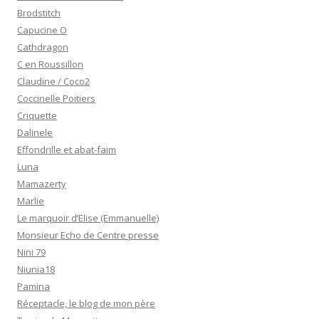
Brodstitch
Capucine O
Cathdragon
C en Roussillon
Claudine / Coco2
Coccinelle Poitiers
Criquette
Dalinele
Effondrille et abat-faim
Luna
Mamazerty
Marlie
Le marquoir d’Elise (Emmanuelle)
Monsieur Echo de Centre presse
Nini 79
Niunia18
Pamina
Réceptacle, le blog de mon père