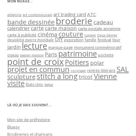
MON NUAGE…
art trading card
ATC
allégorie
art contemporain
broderie
bande dessinée
cadeau
carte
carte maison
calendrier
carte postale ancienne
couture
cinéma
carte à publicité
cuisine
Deux-Sèvres
DIY
exposition
festival
famille
deuxième guerre mondiale
fleur
lecture
jardin
marque-page
monument commémoratif
patrimoine
Paris
oiseau
papier maison
pochette
point de croix
Poitiers
polar
projet en commun
SAL
rentrée littéraire
recyclage
stitch a long
Vienne
sculpture
tricot
visite
États-Unis
église
LÀ OÙ JE VAIS SOUVENT…
Mon site de préhistoire
Bluesy
Brodineries et charivaris