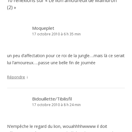
10 réflexions sur «
Le lion amoureux de Maindron
(2)
»
Moqueplet
17 octobre 2010 à 6 h 35 min
un peu d’affectation pour ce roi de la jungle….mais là ce serait
lui l’amoureux…..passe une belle fin de journée
↓
Répondre
Bidouillette/Tibilisfil
17 octobre 2010 à 8 h 24 min
N’empêche le regard du lion, wouahhhhwwww il doit