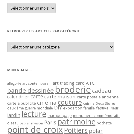
Retrouver
un
article
par
mois
RETROUVER LES ARTICLES PAR CATÉGORIE
Retrouver
les
articles
par
catégorie
MON NUAGE…
art trading card
ATC
allégorie
art contemporain
broderie
bande dessinée
cadeau
carte
carte maison
calendrier
carte postale ancienne
couture
cinéma
carte à publicité
cuisine
Deux-Sèvres
DIY
exposition
festival
famille
deuxième guerre mondiale
fleur
lecture
jardin
marque-page
monument commémoratif
patrimoine
Paris
oiseau
papier maison
pochette
point de croix
Poitiers
polar