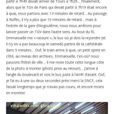
partir à 7h49 devait arriver de Tours à 7h29… Finalement,
alors que le TGV de Paris qui devait partir à 7h19 était encore
à quai, nous partons avec 13 minutes de retard… Au passage
à Ruffec, il n’y a plus que 10 minutes de retard… mais à
l’entrée de la gare d’Angoulême, nous nous arrêtons pour
laisser passer un TGV dans l’autre sens. Au bout du fil,
Emmanuelle me « rassure », le bus où je dois la rejoindre (et
il n’y en a pas beaucoup le samedi) partira de la cathédrale
dans 5 minutes… Ouf, le train arrive à quai, un petit sprint en
côté, au niveau des archives, Emmanuelle, t’es-où? nous
passons l’hôtel de ville… Il me reste toute cette longue côte
de la photo à monter (photo prise au retour!)… J’arrive à
l’angle du boulevard et vois le bus juste à l’arrêt d’avant. Ouf,
je l’ai eu à une ou deux secondes près! merci la SNCF, cela
faisait longtemps que je n’avais pas couru, et encore moins
en montée!