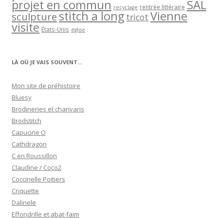
projet en commun
SAL
rentrée littéraire
recyclage
stitch a long
Vienne
sculpture
tricot
visite
États-Unis
église
LÀ OÙ JE VAIS SOUVENT…
Mon site de préhistoire
Bluesy
Brodineries et charivaris
Brodstitch
Capucine O
Cathdragon
C en Roussillon
Claudine / Coco2
Coccinelle Poitiers
Criquette
Dalinele
Effondrille et abat-faim