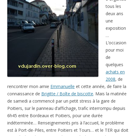
tous les
deux ans
une
exposition
…
L’occasion
pour moi
de
quelques
achats en
2008
, de
rencontrer mon amie
Emmanuelle
et cette année, de faire la
connaissance de
Brigitte / Boîte de biscotte
. Mais la matinée
de samedi a commencé par un petit stress à la gare de
Poitiers, sur le panneau d’affichage, trafic interrompu depuis
6h45 entre Bordeaux et Poitiers, pour une durée
indéterminée… Renseignements pris à l’accueil, le problème
est à Port-de-Piles, entre Poitiers et Tours… et le TER qui doit