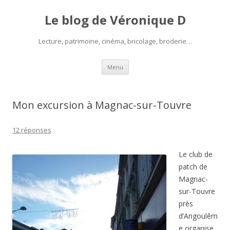
Le blog de Véronique D
Lecture, patrimoine, cinéma, bricolage, broderie…
Aller
Menu
au
contenu
Mon excursion à Magnac-sur-Touvre
12 réponses
Le club de
patch de
Magnac-
sur-Touvre
près
d’Angoulêm
e organise