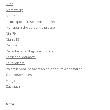
Luna
Mamazerty
Marlie
Le marquoir d’Elise (Emmanuelle)
Monsieur Echo de Centre presse
Nini 79
Niunia18
Pamina
Réceptacle, le blog de mon père
Terrier de Marmotte
Tout Poitiers
Valentin Apac, Association de porteurs d’anomalies
chromosomiques
Virjaja
Zazimuth
MÉTA