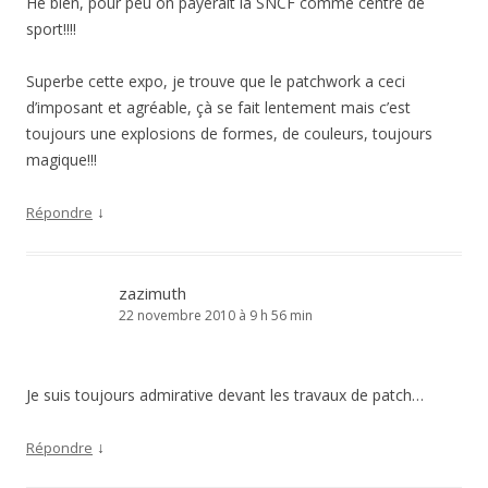
Hé bien, pour peu on payerait la SNCF comme centre de
sport!!!!
Superbe cette expo, je trouve que le patchwork a ceci
d’imposant et agréable, çà se fait lentement mais c’est
toujours une explosions de formes, de couleurs, toujours
magique!!!
↓
Répondre
zazimuth
22 novembre 2010 à 9 h 56 min
Je suis toujours admirative devant les travaux de patch…
↓
Répondre