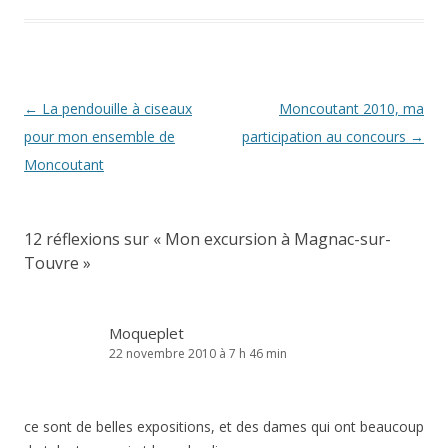
Navigation
←
La pendouille à ciseaux
Moncoutant 2010, ma
des
pour mon ensemble de
participation au concours
→
articles
Moncoutant
12 réflexions sur «
Mon excursion à Magnac-sur-
Touvre
»
Moqueplet
22 novembre 2010 à 7 h 46 min
ce sont de belles expositions, et des dames qui ont beaucoup