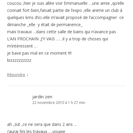
coucou ,hier je suis allée voir Emmanuelle …une amie ,qu’elle
connait fort bien,faisait partie de l’expo ,elle anime un club à
quelques kms d’ici..elle m’avait proposé de l’accompagner ce
dimanche _elle y était de permanence_
mais travaux …dans cette salle de bains qui n’avance pas
L’AN PROCHAIN ,J’Y VAIS ……il y a trop de choses qui
m’intéressent …
je bave pas mal en ce moment !!!!
bizzzzzzzzzz
↓
Répondre
jardin zen
22 novembre 2010 à 1 h 27 min
ah ,zut ,ce ne sera que dans 2 ans …
j’aurai fini les travaux ….youpie