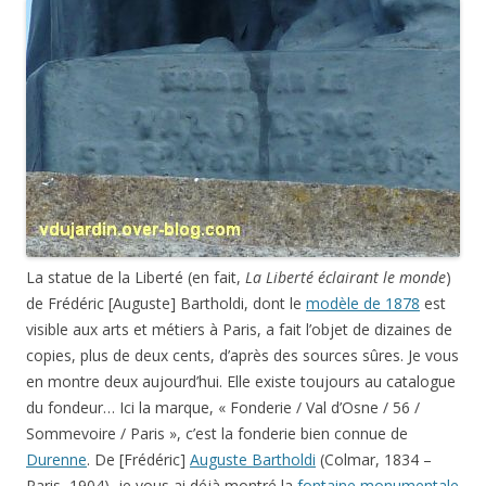
La statue de la Liberté (en fait,
La Liberté éclairant le monde
)
de Frédéric [Auguste] Bartholdi, dont le
modèle de 1878
est
visible aux arts et métiers à Paris, a fait l’objet de dizaines de
copies, plus de deux cents, d’après des sources sûres. Je vous
en montre deux aujourd’hui. Elle existe toujours au catalogue
du fondeur… Ici la marque, « Fonderie / Val d’Osne / 56 /
Sommevoire / Paris », c’est la fonderie bien connue de
Durenne
. De [Frédéric]
Auguste Bartholdi
(Colmar, 1834 –
Paris, 1904), je vous ai déjà montré la
fontaine monumentale