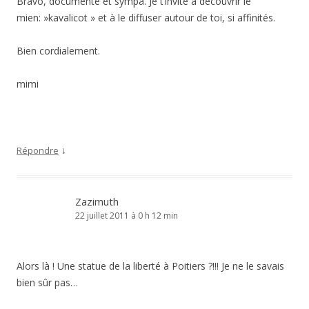
Bravo, documenté et sympa. Je t’invite à découvrir le
mien: »kavalicot » et à le diffuser autour de toi, si affinités.
Bien cordialement.
mimi
↓
Répondre
Zazimuth
22 juillet 2011 à 0 h 12 min
Alors là ! Une statue de la liberté à Poitiers ?!!! Je ne le savais
bien sûr pas…