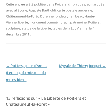
Cette entrée a été publiée dans
Poitiers, chroniques
, et marquée
avec
allégorie
,
Auguste Bartholdi
,
carte postale ancienne
,
Châteauneuf-la-Forêt
,
Durenne fondeur
,
flambeau
,
Haute-
Vienne
,
liberté
,
monument commémoratif
,
patrimoine
,
Poitiers
,
sculpture
,
statue de la Liberté
,
tables de la Loi
,
Vienne
, le
4
décembre 2011
.
Navigation
←
Poitiers, place d’Armes
Mygale de Thierry Jonquet
→
des
(Leclerc), du mieux et du
articles
moins bien…
13 réflexions sur «
La Liberté de Poitiers et
Châteauneuf-la-Forêt
»