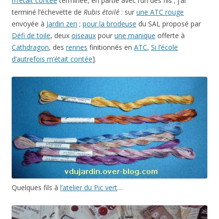
m’était contée
terminée, en partie avec l’un des fils ; j’ai
terminé l’échevette de
Rubis étoilé
: sur
une ATC rouge
envoyée à
Jardin zen
;
pour la brodeuse
du SAL proposé par
Défi de toile
, deux
oiseaux
pour
une manique
offerte à
Cathdragon
, des
rennes
finitionnés en
ATC
,
Si l’école
d’autrefois m’était contée
].
Quelques fils à
l’atelier du Pic vert
…