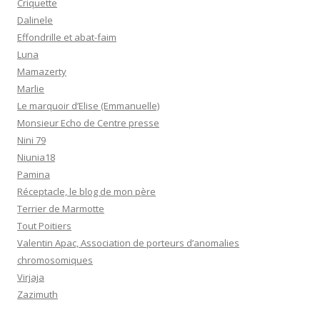
Criquette
Dalinele
Effondrille et abat-faim
Luna
Mamazerty
Marlie
Le marquoir d’Elise (Emmanuelle)
Monsieur Echo de Centre presse
Nini 79
Niunia18
Pamina
Réceptacle, le blog de mon père
Terrier de Marmotte
Tout Poitiers
Valentin Apac, Association de porteurs d’anomalies
chromosomiques
Virjaja
Zazimuth