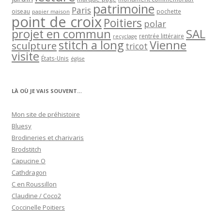
patrimoine
Paris
oiseau
papier maison
pochette
point de croix
Poitiers
polar
projet en commun
SAL
rentrée littéraire
recyclage
stitch a long
Vienne
sculpture
tricot
visite
États-Unis
église
LÀ OÙ JE VAIS SOUVENT…
Mon site de préhistoire
Bluesy
Brodineries et charivaris
Brodstitch
Capucine O
Cathdragon
C en Roussillon
Claudine / Coco2
Coccinelle Poitiers