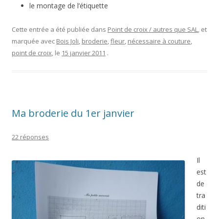
le montage de l’étiquette
Cette entrée a été publiée dans
Point de croix / autres que SAL
, et
marquée avec
Bois Joli
,
broderie
,
fleur
,
nécessaire à couture
,
point de croix
, le
15 janvier 2011
.
Ma broderie du 1er janvier
22 réponses
Il
est
de
tra
diti
on