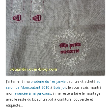
J’ai terminé ma
broderie du 1er janvier
, sur un kit acheté
au
salon de Moncoutant 2010
à
Bois Joli
. Je vous avais montré
mon
avancée à mi-parcours
, il me reste à faire le montage
avec le reste du kit sur un pot à confiture, couvercle et
étiquette…