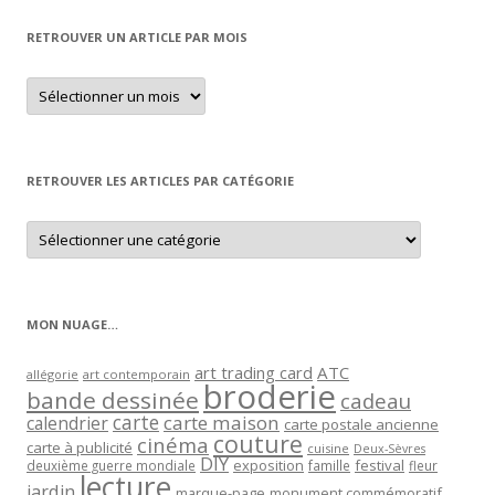
RETROUVER UN ARTICLE PAR MOIS
Retrouver
un
article
par
mois
RETROUVER LES ARTICLES PAR CATÉGORIE
Retrouver
les
articles
par
catégorie
MON NUAGE…
art trading card
ATC
allégorie
art contemporain
broderie
bande dessinée
cadeau
carte
carte maison
calendrier
carte postale ancienne
couture
cinéma
carte à publicité
cuisine
Deux-Sèvres
DIY
exposition
festival
famille
deuxième guerre mondiale
fleur
lecture
jardin
marque-page
monument commémoratif