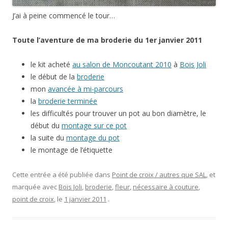
J’ai à peine commencé le tour…
Toute l’aventure de ma broderie du 1er janvier 2011
le kit acheté
au salon de Moncoutant 2010
à
Bois Joli
le début de la
broderie
mon
avancée à mi-parcours
la
broderie terminée
les difficultés pour trouver un pot au bon diamètre, le
début du
montage sur ce pot
la suite du
montage du pot
le montage de l’étiquette
Cette entrée a été publiée dans
Point de croix / autres que SAL
, et
marquée avec
Bois Joli
,
broderie
,
fleur
,
nécessaire à couture
,
point de croix
, le
1 janvier 2011
.