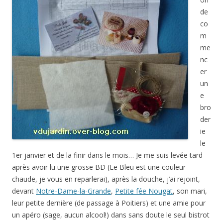
de
co
m
me
nc
er
un
e
bro
der
ie
le
1er janvier et de la finir dans le mois… Je me suis levée tard
après avoir lu une grosse BD (Le Bleu est une couleur
chaude, je vous en reparlerai), après la douche, j’ai rejoint,
devant
Notre-Dame-la-Grande
,
Petite fée Nougat
, son mari,
leur petite dernière (de passage à Poitiers) et une amie pour
un apéro (sage, aucun alcool!) dans sans doute le seul bistrot