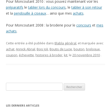
Pour Moncoutant 2010 : vous pouvez maintenant voir les
préparatifs
le
tablier lors du concours
, le
tablier à son retour
et la
pendouille à ciseaux
… ainsi que mes
achats
.
Pour Moncoutant 2008 : la broderie pour le
concours
et
mes
achats
.
Cette entrée a été publiée dans
Blabla général
, et marquée avec
achat
,
Annick Abrial
,
Bois Joli
,
Boutis de Lucie
,
bouton
,
breloque
,
coupon
,
échevette
,
histoires à broder
,
kit
, le
20 novembre 2010
.
Rechercher :
LES DERNIERS ARTICLES