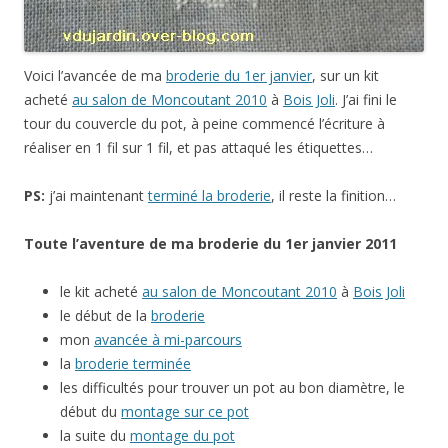
Voici l’avancée de ma
broderie du 1er janvier
, sur un kit
acheté
au salon de Moncoutant 2010
à
Bois Joli
. J’ai fini le
tour du couvercle du pot, à peine commencé l’écriture à
réaliser en 1 fil sur 1 fil, et pas attaqué les étiquettes…
PS:
j’ai maintenant
terminé la broderie
, il reste la finition…
Toute l’aventure de ma broderie du 1er janvier 2011
le kit acheté
au salon de Moncoutant 2010
à
Bois Joli
le début de la
broderie
mon
avancée à mi-parcours
la
broderie terminée
les difficultés pour trouver un pot au bon diamètre, le
début du
montage sur ce pot
la suite du
montage du pot