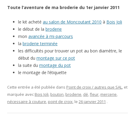
Toute l’aventure de ma broderie du 1er janvier 2011
le kit acheté
au salon de Moncoutant 2010
à
Bois Joli
le début de la
broderie
mon
avancée à mi-parcours
la
broderie terminée
les difficultés pour trouver un pot au bon diamètre, le
début du
montage sur ce pot
la suite du
montage du pot
le montage de l’étiquette
Cette entrée a été publiée dans
Point de croix / autres que SAL
, et
marquée avec
Bois Joli
,
bouton
,
broderie
,
dé
,
fleur
,
mercerie
,
nécessaire à couture
,
point de croix
, le
26 janvier 2011
.