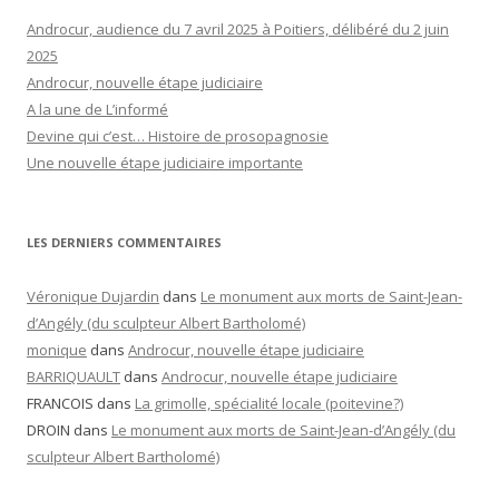
Androcur, audience du 7 avril 2025 à Poitiers, délibéré du 2 juin
2025
Androcur, nouvelle étape judiciaire
A la une de L’informé
Devine qui c’est… Histoire de prosopagnosie
Une nouvelle étape judiciaire importante
LES DERNIERS COMMENTAIRES
Véronique Dujardin
dans
Le monument aux morts de Saint-Jean-
d’Angély (du sculpteur Albert Bartholomé)
monique
dans
Androcur, nouvelle étape judiciaire
BARRIQUAULT
dans
Androcur, nouvelle étape judiciaire
FRANCOIS
dans
La grimolle, spécialité locale (poitevine?)
DROIN
dans
Le monument aux morts de Saint-Jean-d’Angély (du
sculpteur Albert Bartholomé)