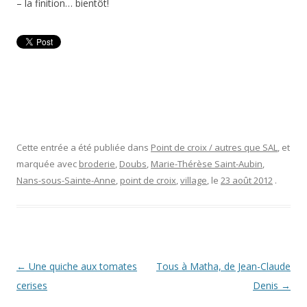
– la finition… bientôt!
Cette entrée a été publiée dans
Point de croix / autres que SAL
, et
marquée avec
broderie
,
Doubs
,
Marie-Thérèse Saint-Aubin
,
Nans-sous-Sainte-Anne
,
point de croix
,
village
, le
23 août 2012
.
Navigation
←
Une quiche aux tomates
Tous à Matha, de Jean-Claude
des
cerises
Denis
→
articles