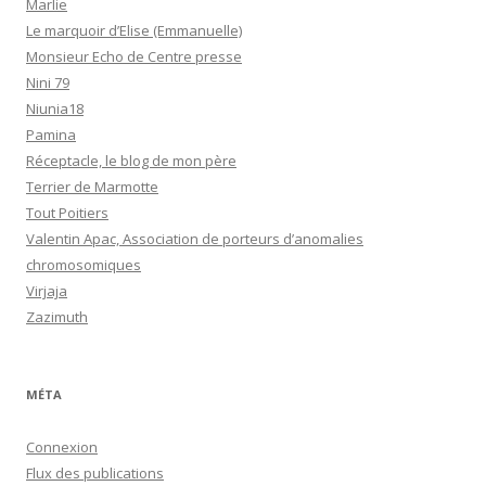
Marlie
Le marquoir d’Elise (Emmanuelle)
Monsieur Echo de Centre presse
Nini 79
Niunia18
Pamina
Réceptacle, le blog de mon père
Terrier de Marmotte
Tout Poitiers
Valentin Apac, Association de porteurs d’anomalies
chromosomiques
Virjaja
Zazimuth
MÉTA
Connexion
Flux des publications