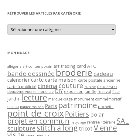
mois
RETROUVER LES ARTICLES PAR CATÉGORIE
Retrouver
les
articles
par
catégorie
MON NUAGE…
art trading card
ATC
allégorie
art contemporain
broderie
bande dessinée
cadeau
carte
carte maison
calendrier
carte postale ancienne
couture
cinéma
carte à publicité
cuisine
Deux-Sèvres
DIY
exposition
festival
famille
deuxième guerre mondiale
fleur
lecture
jardin
marque-page
monument commémoratif
patrimoine
Paris
oiseau
papier maison
pochette
point de croix
Poitiers
polar
projet en commun
SAL
rentrée littéraire
recyclage
stitch a long
Vienne
sculpture
tricot
visite