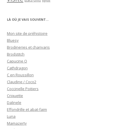
États-Unis
église
LÀ OÙ JE VAIS SOUVENT…
Mon site de préhistoire
Bluesy
Brodineries et charivaris
Brodstitch
Capucine O
Cathdragon
C en Roussillon
Claudine / Coco2
Coccinelle Poitiers
Criquette
Dalinele
Effondrille et abat-faim
Luna
Mamazerty