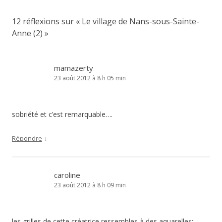
12 réflexions sur «
Le village de Nans-sous-Sainte-
Anne (2)
»
mamazerty
23 août 2012 à 8 h 05 min
sobriété et c’est remarquable….
↓
Répondre
caroline
23 août 2012 à 8 h 09 min
les grilles de cette créatrice ressembles à des aquarelles;;