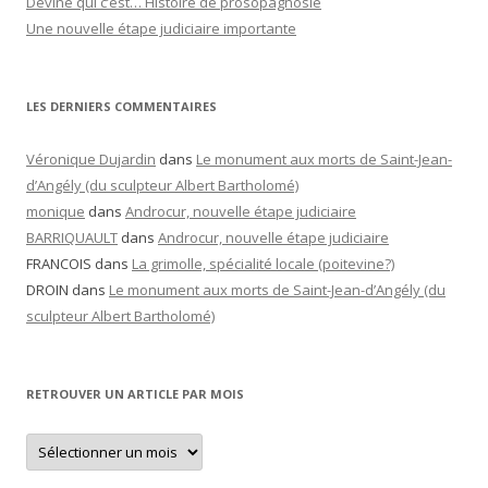
Devine qui c’est… Histoire de prosopagnosie
Une nouvelle étape judiciaire importante
LES DERNIERS COMMENTAIRES
Véronique Dujardin
dans
Le monument aux morts de Saint-Jean-
d’Angély (du sculpteur Albert Bartholomé)
monique
dans
Androcur, nouvelle étape judiciaire
BARRIQUAULT
dans
Androcur, nouvelle étape judiciaire
FRANCOIS
dans
La grimolle, spécialité locale (poitevine?)
DROIN
dans
Le monument aux morts de Saint-Jean-d’Angély (du
sculpteur Albert Bartholomé)
RETROUVER UN ARTICLE PAR MOIS
Retrouver
un
article
par