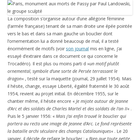
La composition s’organise autour d’une allégorie féminine
(l’armée française) tenant de sa main droite une épée pointée
vers le bas et dans sa main gauche un bouclier dont
l’ornementation lui a donné beaucoup de mal, il a testé
énormément de motifs (voir
son journal
mis en ligne, j’ai
essayé d’extraire dans ce document ce qui concerne le
Trocadéro). Il est plus ou moins parti d »
un motif plutôt
ornemental, symbole d’une sorte de Persée terrassant le
dragon
« , testé sur la maquette (journal, 29 juillet 1954). Mais
il hésite, change, essaye Liberté, égalité fraternité le 30 août
1954, revient au projet initial. En décembre 1955, sur le
chantier même, il hésite encore «
Je mijote autour de Jeanne
d’Arc et des soldats de Charles Martel et des soldats de l’an II
« .
Puis le 5 janvier 1956: «
Mais j’ai enfin trouvé le bouclier qui
portera au recto une image de Jeanne d’Arc. Le fond représente
la bataille archi séculaire des champs Catalauniques
« . Le 20
janvier, il décide de refaire le bouclier : «
Bien que toute petite,