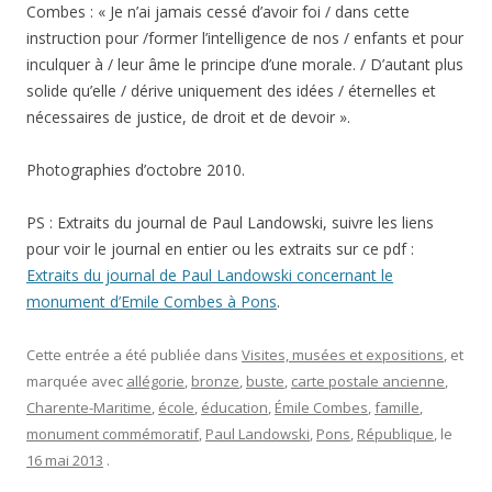
Combes : « Je n’ai jamais cessé d’avoir foi / dans cette
instruction pour /former l’intelligence de nos / enfants et pour
inculquer à / leur âme le principe d’une morale. / D’autant plus
solide qu’elle / dérive uniquement des idées / éternelles et
nécessaires de justice, de droit et de devoir ».
Photographies d’octobre 2010.
PS : Extraits du journal de Paul Landowski, suivre les liens
pour voir le journal en entier ou les extraits sur ce pdf :
Extraits du journal de Paul Landowski concernant le
monument d’Emile Combes à Pons
.
Cette entrée a été publiée dans
Visites, musées et expositions
, et
marquée avec
allégorie
,
bronze
,
buste
,
carte postale ancienne
,
Charente-Maritime
,
école
,
éducation
,
Émile Combes
,
famille
,
monument commémoratif
,
Paul Landowski
,
Pons
,
République
, le
16 mai 2013
.