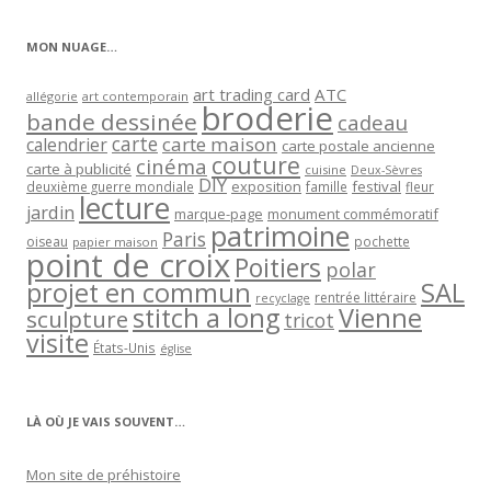
catégorie
MON NUAGE…
art trading card
ATC
allégorie
art contemporain
broderie
bande dessinée
cadeau
carte
carte maison
calendrier
carte postale ancienne
couture
cinéma
carte à publicité
cuisine
Deux-Sèvres
DIY
exposition
festival
famille
deuxième guerre mondiale
fleur
lecture
jardin
marque-page
monument commémoratif
patrimoine
Paris
oiseau
papier maison
pochette
point de croix
Poitiers
polar
projet en commun
SAL
rentrée littéraire
recyclage
stitch a long
Vienne
sculpture
tricot
visite
États-Unis
église
LÀ OÙ JE VAIS SOUVENT…
Mon site de préhistoire