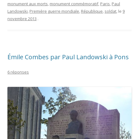
monument aux morts
,
monument commémoratif
,
Paris
,
Paul
Landowski
,
Première guerre mondiale
,
République
,
soldat
, le
9
novembre 2013
.
Émile Combes par Paul Landowski à Pons
6 réponses