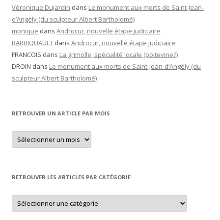
Véronique Dujardin
dans
Le monument aux morts de Saint-Jean-
d’Angély (du sculpteur Albert Bartholomé)
monique
dans
Androcur, nouvelle étape judiciaire
BARRIQUAULT
dans
Androcur, nouvelle étape judiciaire
FRANCOIS
dans
La grimolle, spécialité locale (poitevine?)
DROIN
dans
Le monument aux morts de Saint-Jean-d’Angély (du
sculpteur Albert Bartholomé)
RETROUVER UN ARTICLE PAR MOIS
Retrouver
un
article
par
mois
RETROUVER LES ARTICLES PAR CATÉGORIE
Retrouver
les
articles
par