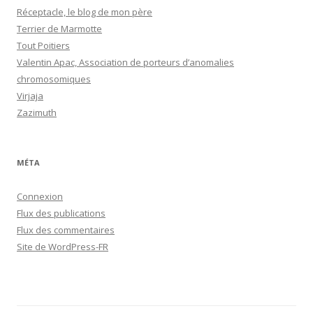
Réceptacle, le blog de mon père
Terrier de Marmotte
Tout Poitiers
Valentin Apac, Association de porteurs d’anomalies
chromosomiques
Virjaja
Zazimuth
MÉTA
Connexion
Flux des publications
Flux des commentaires
Site de WordPress-FR