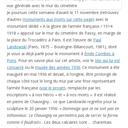
Je poursuis cette semaine d’avant le 11 novembre (retrouvez
d’autres
monuments aux morts sur cette page
) avec le
monument dédié « A la gloire de l’armée française / 1914-
1918 » apposé sur le mur du cimetière de Passy, en marge de
la place du Trocadéro à Paris. Il est l’œuvre de
Paul
Landowski
(Paris, 1875 – Boulogne-
Billancourt, 1961), dont
je vous ai déjà parlé pour le monument à
Émile Combes à
Pons
. Pour en savoir plus sur cet artiste, voir le
site qui lui est
consacré
ou le
musée des années 1930
. Ce monument a été
inauguré en mai 1956 et devait, à l’origine, être prolongé de
chaque côté tout le long du mur par une frise représentant
l’armée française (
voir le projet
), remplacée par les
inscriptions « à nos héros » et « à nos morts ». Il est réalisé
en pierre de Chauvigny… ce que Landowski regrette pour la
sculpture le 20 janvier 1956: «
Dommage que ce ne soit pas en
Vilhonneur. Le Chauvigny ne permettra pas de serrer la forme
comme il faudrait
« . Les deux calcaires sont … charentais