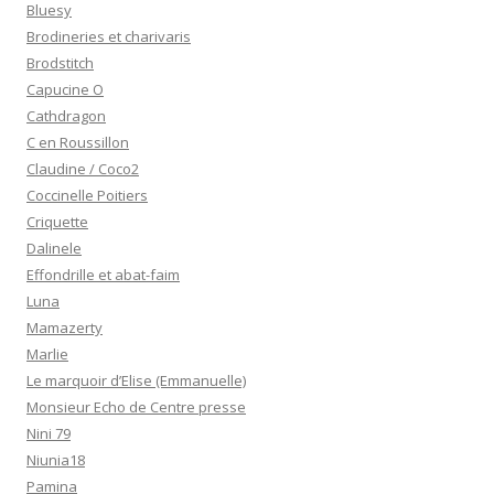
Bluesy
Brodineries et charivaris
Brodstitch
Capucine O
Cathdragon
C en Roussillon
Claudine / Coco2
Coccinelle Poitiers
Criquette
Dalinele
Effondrille et abat-faim
Luna
Mamazerty
Marlie
Le marquoir d’Elise (Emmanuelle)
Monsieur Echo de Centre presse
Nini 79
Niunia18
Pamina