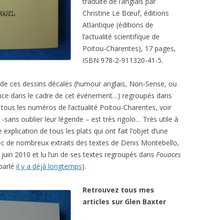
traduite de l’anglais par
Christine Le Bœuf, éditions
Atlantique (éditions de
l’actualité scientifique de
Poitou-Charentes), 17 pages,
ISBN 978-2-911320-41-5.
e de ces dessins décalés (humour anglais, Non-Sense, ou
érence dans le cadre de cet événement…) regroupés dans
tous les numéros de l’actualité Poitou-Charentes, voir
sans oublier leur légende – est très rigolo… Très utile à
e explication de tous les plats qui ont fait l’objet d’une
ec de nombreux extraits des textes de Denis Montebello,
juin 2010 et lu l’un de ses textes regroupés dans
Fouaces
 parlé
il y a déjà longtemps
).
Retrouvez tous mes
articles sur Glen Baxter