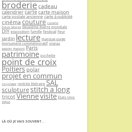
broderie
cadeau
carte
carte maison
calendrier
carte postale ancienne
carte à publicité
couture
cinéma
cuisine
deuxième guerre mondiale
Deux-Sèvres
DIY
exposition
festival
famille
fleur
lecture
jardin
marque-page
monument commémoratif
oiseau
Paris
papier maison
patrimoine
pochette
point de croix
Poitiers
polar
projet en commun
SAL
rentrée littéraire
recyclage
stitch a long
sculpture
Vienne
visite
tricot
États-Unis
église
LÀ OÙ JE VAIS SOUVENT…