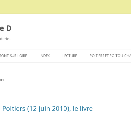
e D
roderie…
Aller
au
ONT-SUR-LOIRE
INDEX
LECTURE
POITIERS ET POITOU-CH
contenu
EL
Poitiers (12 juin 2010), le livre