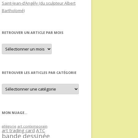
Saint-Jean-d’Angély (du sculpteur Albert
Bartholomé)
RETROUVER UN ARTICLE PAR MOIS
Retrouver
un
article
par
mois
RETROUVER LES ARTICLES PAR CATÉGORIE
Retrouver
les
articles
par
catégorie
MON NUAGE…
allégorie
art contemporain
art trading card
ATC
bande dessinée