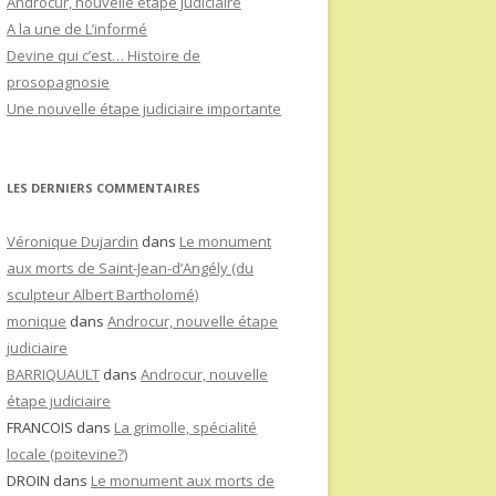
Androcur, nouvelle étape judiciaire
A la une de L’informé
Devine qui c’est… Histoire de
prosopagnosie
Une nouvelle étape judiciaire importante
LES DERNIERS COMMENTAIRES
Véronique Dujardin
dans
Le monument
aux morts de Saint-Jean-d’Angély (du
sculpteur Albert Bartholomé)
monique
dans
Androcur, nouvelle étape
judiciaire
BARRIQUAULT
dans
Androcur, nouvelle
étape judiciaire
FRANCOIS
dans
La grimolle, spécialité
locale (poitevine?)
DROIN
dans
Le monument aux morts de