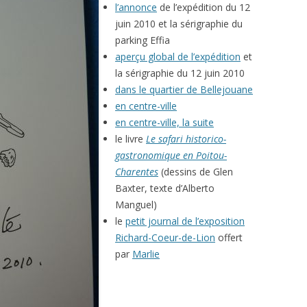
l’annonce
de l’expédition du 12
juin 2010 et la sérigraphie du
parking Effia
aperçu global de l’expédition
et
la sérigraphie du 12 juin 2010
dans le quartier de Bellejouane
en centre-ville
en centre-ville, la suite
le livre
Le safari historico-
gastronomique en Poitou-
Charentes
(dessins de Glen
Baxter, texte d’Alberto
Manguel)
le
petit journal de l’exposition
Richard-Coeur-de-Lion
offert
par
Marlie