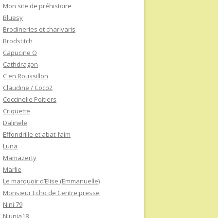
Mon site de préhistoire
Bluesy
Brodineries et charivaris
Brodstitch
Capucine O
Cathdragon
C en Roussillon
Claudine / Coco2
Coccinelle Poitiers
Criquette
Dalinele
Effondrille et abat-faim
Luna
Mamazerty
Marlie
Le marquoir d’Elise (Emmanuelle)
Monsieur Echo de Centre presse
Nini 79
Niunia18