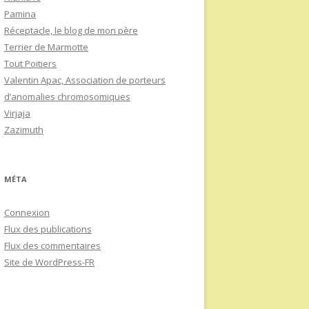
Pamina
Réceptacle, le blog de mon père
Terrier de Marmotte
Tout Poitiers
Valentin Apac, Association de porteurs
d’anomalies chromosomiques
Virjaja
Zazimuth
MÉTA
Connexion
Flux des publications
Flux des commentaires
Site de WordPress-FR