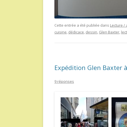
Cette entrée a été publiée dans
Lecture / 
cuisine
,
dédicace
,
dessin
,
Glen Baxter
,
lec
Expédition Glen Baxter à 
9 réponses