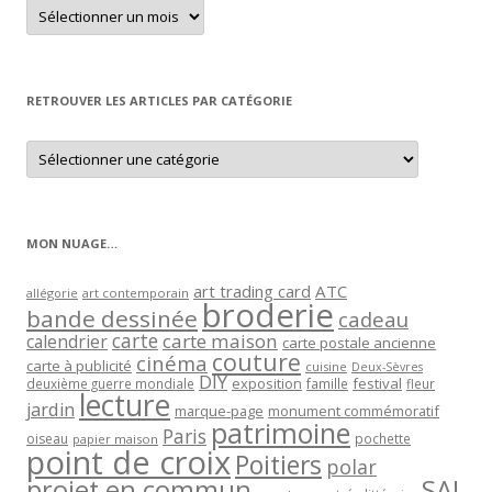
Retrouver
un
article
par
mois
RETROUVER LES ARTICLES PAR CATÉGORIE
Retrouver
les
articles
par
catégorie
MON NUAGE…
art trading card
ATC
allégorie
art contemporain
broderie
bande dessinée
cadeau
carte
carte maison
calendrier
carte postale ancienne
couture
cinéma
carte à publicité
cuisine
Deux-Sèvres
DIY
exposition
festival
famille
deuxième guerre mondiale
fleur
lecture
jardin
marque-page
monument commémoratif
patrimoine
Paris
oiseau
papier maison
pochette
point de croix
Poitiers
polar
projet en commun
SAL