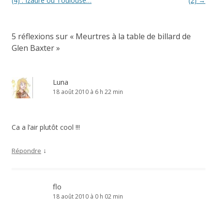
des
(4) : Izaure ou Toulouse…
(2)
→
articles
5 réflexions sur «
Meurtres à la table de billard de
Glen Baxter
»
Luna
18 août 2010 à 6 h 22 min
Ca a l’air plutôt cool !!!
↓
Répondre
flo
18 août 2010 à 0 h 02 min