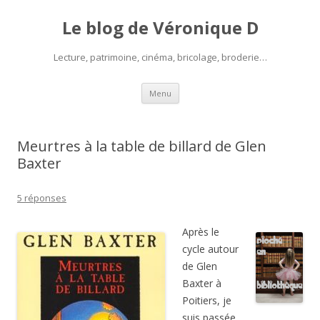
Le blog de Véronique D
Lecture, patrimoine, cinéma, bricolage, broderie…
Aller
Menu
au
contenu
Meurtres à la table de billard de Glen
Baxter
5 réponses
Après le
cycle autour
de Glen
Baxter à
Poitiers, je
suis passée