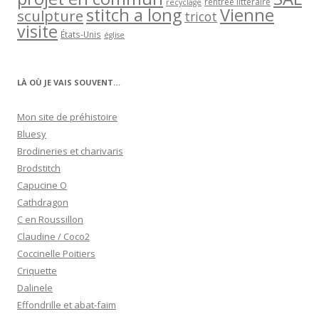
rentrée littéraire
recyclage
stitch a long
Vienne
sculpture
tricot
visite
États-Unis
église
LÀ OÙ JE VAIS SOUVENT…
Mon site de préhistoire
Bluesy
Brodineries et charivaris
Brodstitch
Capucine O
Cathdragon
C en Roussillon
Claudine / Coco2
Coccinelle Poitiers
Criquette
Dalinele
Effondrille et abat-faim