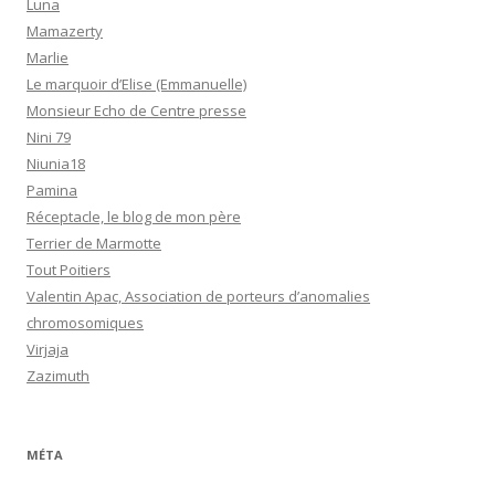
Luna
Mamazerty
Marlie
Le marquoir d’Elise (Emmanuelle)
Monsieur Echo de Centre presse
Nini 79
Niunia18
Pamina
Réceptacle, le blog de mon père
Terrier de Marmotte
Tout Poitiers
Valentin Apac, Association de porteurs d’anomalies
chromosomiques
Virjaja
Zazimuth
MÉTA