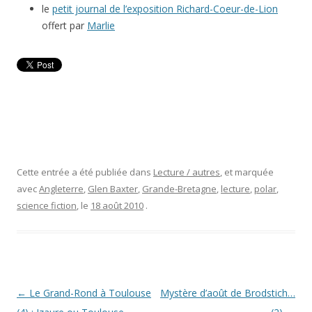
le
petit journal de l’exposition Richard-Coeur-de-Lion
offert par
Marlie
Cette entrée a été publiée dans
Lecture / autres
, et marquée
avec
Angleterre
,
Glen Baxter
,
Grande-Bretagne
,
lecture
,
polar
,
science fiction
, le
18 août 2010
.
Navigation
←
Le Grand-Rond à Toulouse
Mystère d’août de Brodstich…