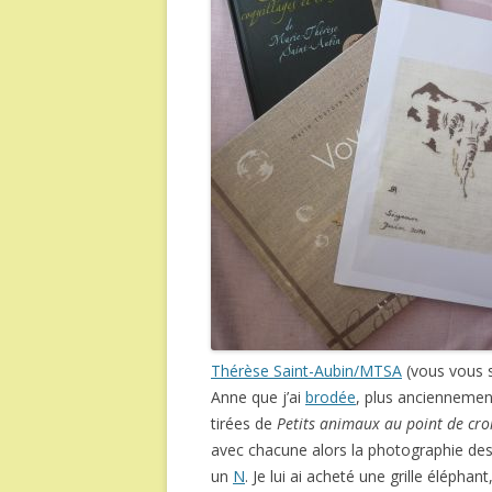
Thérèse Saint-Aubin/MTSA
(vous vous s
Anne que j’ai
brodée
, plus anciennement
tirées de
Petits animaux au point de cro
avec chacune alors la photographie des 
un
N
. Je lui ai acheté une grille éléphant,