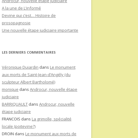
Androcur, nouvelle étape judiciaire
A la une de L’informé
Devine qui c’est… Histoire de
prosopagnosie
Une nouvelle étape judiciaire importante
LES DERNIERS COMMENTAIRES
Véronique Dujardin
dans
Le monument
aux morts de Saint-Jean-d’Angély (du
sculpteur Albert Bartholomé)
monique
dans
Androcur, nouvelle étape
judiciaire
BARRIQUAULT
dans
Androcur, nouvelle
étape judiciaire
FRANCOIS
dans
La grimolle, spécialité
locale (poitevine?)
DROIN
dans
Le monument aux morts de