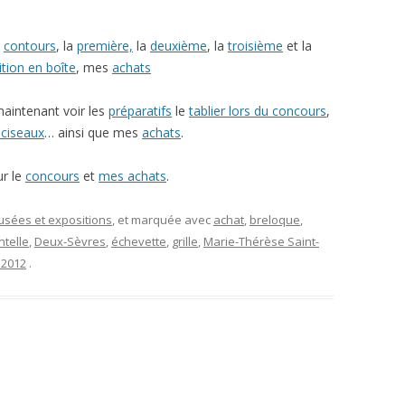
s
contours
, la
première,
la
deuxième
, la
troisième
et la
nition en boîte
, mes
achats
aintenant voir les
préparatifs
le
tablier lors du concours
,
 ciseaux
… ainsi que mes
achats
.
ur le
concours
et
mes achats
.
musées et expositions
, et marquée avec
achat
,
breloque
,
ntelle
,
Deux-Sèvres
,
échevette
,
grille
,
Marie-Thérèse Saint-
 2012
.