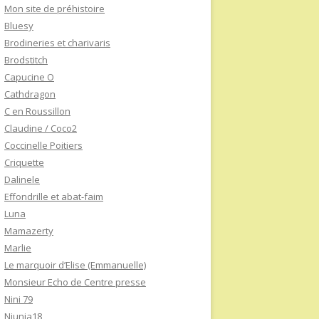
Mon site de préhistoire
Bluesy
Brodineries et charivaris
Brodstitch
Capucine O
Cathdragon
C en Roussillon
Claudine / Coco2
Coccinelle Poitiers
Criquette
Dalinele
Effondrille et abat-faim
Luna
Mamazerty
Marlie
Le marquoir d’Elise (Emmanuelle)
Monsieur Echo de Centre presse
Nini 79
Niunia18