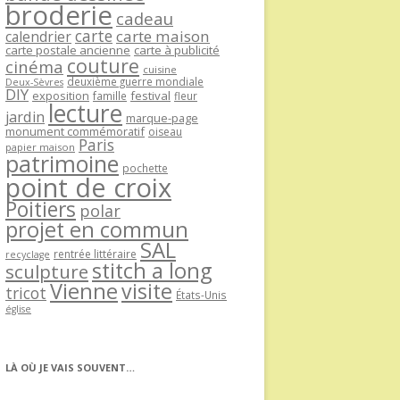
broderie
cadeau
carte
carte maison
calendrier
carte postale ancienne
carte à publicité
couture
cinéma
cuisine
deuxième guerre mondiale
Deux-Sèvres
DIY
exposition
festival
famille
fleur
lecture
jardin
marque-page
monument commémoratif
oiseau
Paris
papier maison
patrimoine
pochette
point de croix
Poitiers
polar
projet en commun
SAL
rentrée littéraire
recyclage
stitch a long
sculpture
Vienne
visite
tricot
États-Unis
église
LÀ OÙ JE VAIS SOUVENT…