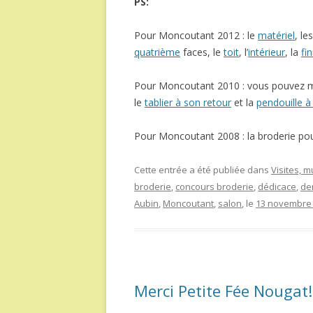
PS:
Pour Moncoutant 2012 : le
matériel
, le
quatrième
faces, le
toit
, l’
intérieur
, la
fi
Pour Moncoutant 2010 : vous pouvez m
le
tablier à son retour
et la
pendouille à
Pour Moncoutant 2008 : la broderie po
Cette entrée a été publiée dans
Visites, 
broderie
,
concours broderie
,
dédicace
,
de
Aubin
,
Moncoutant
,
salon
, le
13 novembre
Merci Petite Fée Nougat!