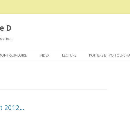
e D
roderie…
Aller
au
ONT-SUR-LOIRE
INDEX
LECTURE
POITIERS ET POITOU-CH
contenu
nt 2012…