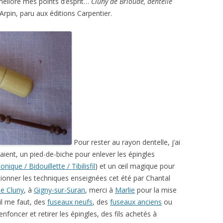
’améliore mes points d’esprit…
Cluny de Brioude, dentelle
Arpin, paru aux éditions Carpentier.
Pour rester au rayon dentelle, j’ai
ent, un pied-de-biche pour enlever les épingles
nique / Bidouillette / Tibilisfil
) et un œil magique pour
ctionner les techniques enseignées cet été par Chantal
de Cluny
, à
Gigny-sur-Suran
, merci à
Marlie
pour la mise
’il me faut, des
fuseaux neufs
, des
fuseaux anciens
ou
enfoncer et retirer les épingles, des fils achetés à