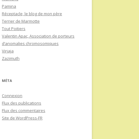
Pamina
Réceptacle, le blog de mon père
Terrier de Marmotte
Tout Poitiers
Valentin Apac, Association de porteurs
d’anomalies chromosomiques
Virjaja
Zazimuth
MÉTA
Connexion
Flux des publications
Flux des commentaires
Site de WordPress-FR