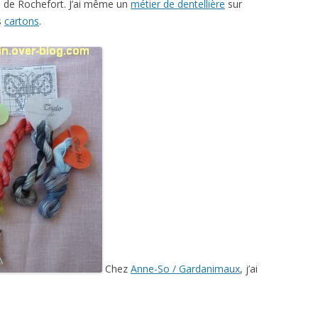
 de Rochefort. J’ai même un
métier de dentellière
sur
s
cartons
.
Chez
Anne-So / Gardanimaux
, j’ai