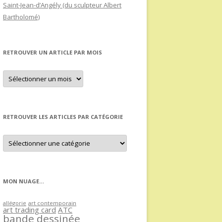
Saint-Jean-d’Angély (du sculpteur Albert
Bartholomé)
RETROUVER UN ARTICLE PAR MOIS
Retrouver
un
article
par
mois
RETROUVER LES ARTICLES PAR CATÉGORIE
Retrouver
les
articles
par
catégorie
MON NUAGE…
allégorie
art contemporain
art trading card
ATC
bande dessinée