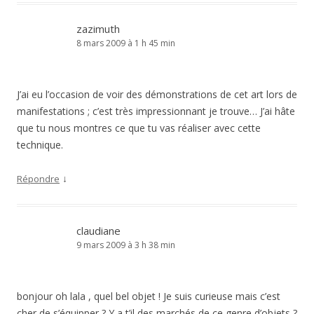
zazimuth
8 mars 2009 à 1 h 45 min
J’ai eu l’occasion de voir des démonstrations de cet art lors de
manifestations ; c’est très impressionnant je trouve… J’ai hâte
que tu nous montres ce que tu vas réaliser avec cette
technique.
↓
Répondre
claudiane
9 mars 2009 à 3 h 38 min
bonjour oh lala , quel bel objet ! Je suis curieuse mais c’est
cher de s’équipper ? Y a t’il des marchés de ce genre d’objets ?