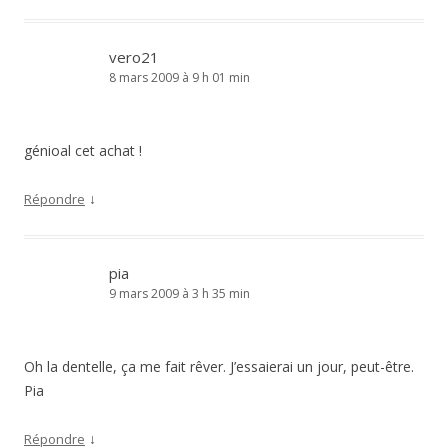
vero21
8 mars 2009 à 9 h 01 min
génioal cet achat !
↓
Répondre
pia
9 mars 2009 à 3 h 35 min
Oh la dentelle, ça me fait rêver. J’essaierai un jour, peut-être.
Pia
↓
Répondre