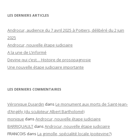
LES DERNIERS ARTICLES
Androcur, audience du 7 avril 2025 à Poitiers, délibéré du 2 juin
2025
Androcur, nouvelle étape judiciaire
A la une de L’informé
Devine qui c’est… Histoire de prosopagnosie
Une nouvelle étape judiciaire importante
LES DERNIERS COMMENTAIRES
Véronique Dujardin
dans
Le monument aux morts de Saint-Jean-
d’Angély (du sculpteur Albert Bartholomé)
monique
dans
Androcur, nouvelle étape judiciaire
BARRIQUAULT
dans
Androcur, nouvelle étape judiciaire
FRANCOIS
dans
La grimolle, spécialité locale (poitevine?)