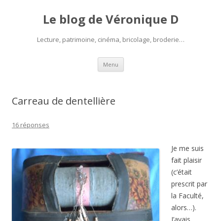
Le blog de Véronique D
Lecture, patrimoine, cinéma, bricolage, broderie…
Aller
Menu
au
contenu
Carreau de dentellière
16 réponses
Je me suis
fait plaisir
(c’était
prescrit par
la Faculté,
alors…).
J’avais