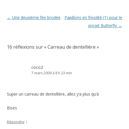
Navigation
←
Une deuxième fée brodée
Papillons en frivolité (1) pour le
des
projet Butterfly
→
articles
16 réflexions sur «
Carreau de dentellière
»
coco2
7 mars 2009 à 8 h 23 min
Super un carreau de dentellière, allez y’a plus qu’à
Bises
↓
Répondre