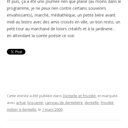
Et puis, ça a été une journée rien que plaisir (au moins dans le
programme, je ne peux rien contre certains souvenirs
envahissants), marché, médiathèque, un petite bière avant
midi au bistro avec des amis croisés en ville, un bon resto, un
petit tour au marchand de loisirs créatifs et à la jardinerie…
en attendant la soirée poésie ce soir.
Cette entrée a été publiée dans
Dentelle et frivolité
, et marquée
avec
achat
,
brocante
,
carreau de dentelière
,
dentelle
,
frivolité
,
métier à dentelle
, le
7 mars 2009
.