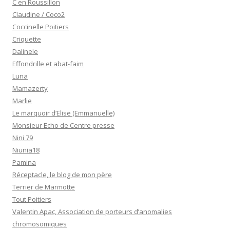
C en Roussillon
Claudine / Coco2
Coccinelle Poitiers
Criquette
Dalinele
Effondrille et abat-faim
Luna
Mamazerty
Marlie
Le marquoir d’Elise (Emmanuelle)
Monsieur Echo de Centre presse
Nini 79
Niunia18
Pamina
Réceptacle, le blog de mon père
Terrier de Marmotte
Tout Poitiers
Valentin Apac, Association de porteurs d’anomalies
chromosomiques