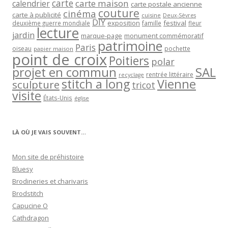
carte
carte maison
calendrier
carte postale ancienne
couture
cinéma
carte à publicité
cuisine
Deux-Sèvres
DIY
exposition
festival
famille
deuxième guerre mondiale
fleur
lecture
jardin
marque-page
monument commémoratif
patrimoine
Paris
oiseau
papier maison
pochette
point de croix
Poitiers
polar
projet en commun
SAL
rentrée littéraire
recyclage
stitch a long
Vienne
sculpture
tricot
visite
États-Unis
église
LÀ OÙ JE VAIS SOUVENT…
Mon site de préhistoire
Bluesy
Brodineries et charivaris
Brodstitch
Capucine O
Cathdragon