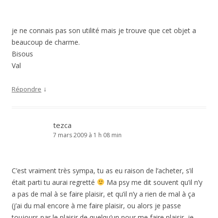
je ne connais pas son utilité mais je trouve que cet objet a
beaucoup de charme.
Bisous
Val
↓
Répondre
tezca
7 mars 2009 à 1 h 08 min
C’est vraiment très sympa, tu as eu raison de l’acheter, s’il
était parti tu aurai regretté
Ma psy me dit souvent qu’il n’y
a pas de mal à se faire plaisir, et qu’il n’y a rien de mal à ça
(j’ai du mal encore à me faire plaisir, ou alors je passe
toujours par le plaisir de quelqu’un pour me faire plaisir, je