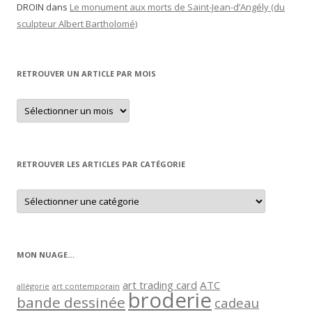
DROIN
dans
Le monument aux morts de Saint-Jean-d’Angély (du
sculpteur Albert Bartholomé)
RETROUVER UN ARTICLE PAR MOIS
Retrouver
un
article
par
mois
RETROUVER LES ARTICLES PAR CATÉGORIE
Retrouver
les
articles
par
catégorie
MON NUAGE…
art trading card
ATC
allégorie
art contemporain
broderie
bande dessinée
cadeau