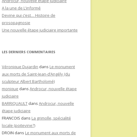
Androcur, nouvelle étape judiciaire
A la une de L’informé
Devine qui c’est… Histoire de
prosopagnosie
Une nouvelle étape judiciaire importante
LES DERNIERS COMMENTAIRES
Véronique Dujardin
dans
Le monument
aux morts de Saint-Jean-d’Angély (du
sculpteur Albert Bartholomé)
monique
dans
Androcur, nouvelle étape
judiciaire
BARRIQUAULT
dans
Androcur, nouvelle
étape judiciaire
FRANCOIS
dans
La grimolle, spécialité
locale (poitevine?)
DROIN
dans
Le monument aux morts de