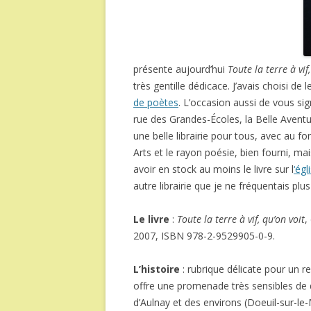
présente aujourd’hui
Toute la terre à vif
très gentille dédicace. J’avais choisi de
de poètes
. L’occasion aussi de vous sign
rue des Grandes-Écoles, la Belle Aventure
une belle librairie pour tous, avec au f
Arts et le rayon poésie, bien fourni, ma
avoir en stock au moins le livre sur l
‘égl
autre librairie que je ne fréquentais pl
Le livre
:
Toute la terre à vif, qu’on voit
,
2007, ISBN 978-2-9529905-0-9.
L’histoire
: rubrique délicate pour un r
offre une promenade très sensibles de 
d’Aulnay et des environs (Doeuil-sur-le