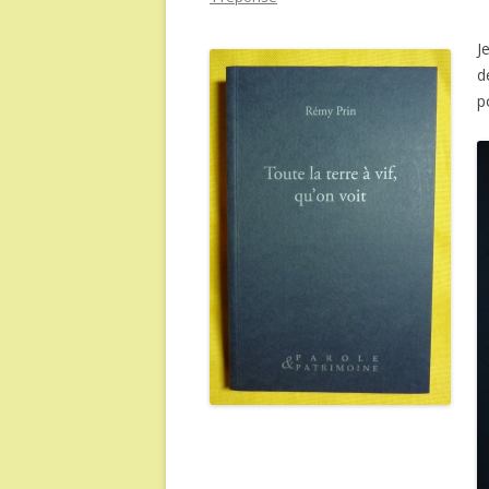
J
d
p