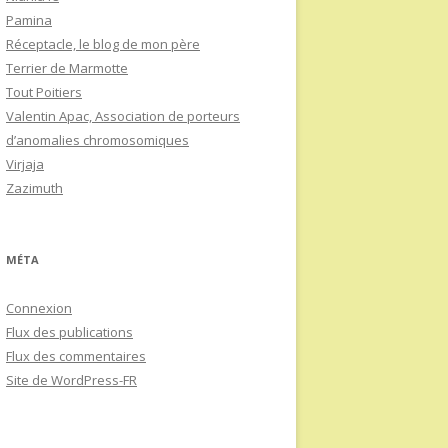
Pamina
Réceptacle, le blog de mon père
Terrier de Marmotte
Tout Poitiers
Valentin Apac, Association de porteurs
d’anomalies chromosomiques
Virjaja
Zazimuth
MÉTA
Connexion
Flux des publications
Flux des commentaires
Site de WordPress-FR