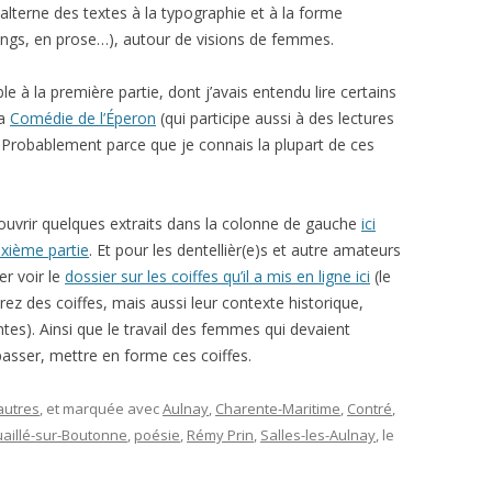
 alterne des textes à la typographie et à la forme
longs, en prose…), autour de visions de femmes.
le à la première partie, dont j’avais entendu lire certains
la
Comédie de l’Éperon
(qui participe aussi à des lectures
. Probablement parce que je connais la plupart de ces
uvrir quelques extraits dans la colonne de gauche
ici
uxième partie
. Et pour les dentellièr(e)s et autre amateurs
er voir le
dossier sur les coiffes qu’il a mis en ligne ici
(le
erez des coiffes, mais aussi leur contexte historique,
entes). Ainsi que le travail des femmes qui devaient
epasser, mettre en forme ces coiffes.
autres
, et marquée avec
Aulnay
,
Charente-Maritime
,
Contré
,
aillé-sur-Boutonne
,
poésie
,
Rémy Prin
,
Salles-les-Aulnay
, le