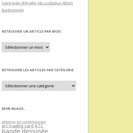
Saint-Jean-d’Angély (du sculpteur Albert
Bartholomé)
RETROUVER UN ARTICLE PAR MOIS
Retrouver
un
article
par
mois
RETROUVER LES ARTICLES PAR CATÉGORIE
Retrouver
les
articles
par
catégorie
MON NUAGE…
allégorie
art contemporain
art trading card
ATC
bande dessinée