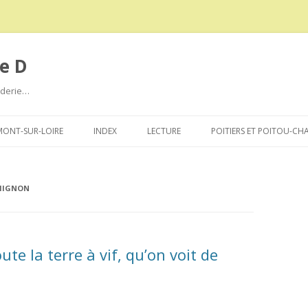
e D
roderie…
Aller
au
ONT-SUR-LOIRE
INDEX
LECTURE
POITIERS ET POITOU-CH
contenu
-MIGNON
te la terre à vif, qu’on voit de