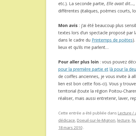
etc.). La seconde partie,
Elle avait dit…
,
différentes (italiques, poèmes courts, 
Mon avis
: j’ai été beaucoup plus sensib
textes lors d’un spectacle proposé par 
dans le cadre du
Printemps de poètes
)
lieux et qu’ils me parlent…
Pour aller plus loin
: vous pouvez déco
pour la première partie et
là pour la de
de coiffes anciennes, je vous invite à all
lien est bon cette fois-ci). Vous y trouv
territorial (toute la région Poitou-Char
réaliser, mais aussi entretenir, laver, r
Cette entrée a été publiée dans
Lecture / 
dédicace
,
Doeuil-sur-le-Mignon
,
lecture
,
Nu
18 mars 2010
.