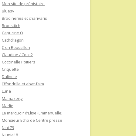
Mon site de préhistoire
Bluesy
Brodineries et charivaris
Brodstitch
Capucine O
Cathdragon
C en Roussillon
Claudine / Coco2
Coccinelle Poitiers
Criquette
Dalinele
Effondrille et abat-faim
Luna
Mamazerty
Marlie
Le marquoir d’Elise (Emmanuelle)
Monsieur Echo de Centre presse
Nini 79
Niunia18