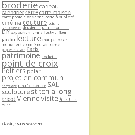
broderie
cadeau
carte
carte maison
calendrier
carte postale ancienne
carte à publicité
couture
cinéma
cuisine
deuxième guerre mondiale
Deux-Sèvres
DIY
exposition
festival
famille
fleur
lecture
jardin
marque-page
monument commémoratif
oiseau
Paris
papier maison
patrimoine
pochette
point de croix
Poitiers
polar
projet en commun
SAL
rentrée littéraire
recyclage
stitch a long
sculpture
Vienne
visite
tricot
États-Unis
église
LÀ OÙ JE VAIS SOUVENT…