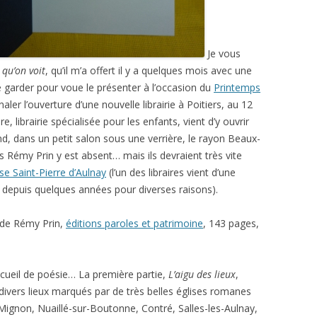
Je vous
, qu’on voit
, qu’il m’a offert il y a quelques mois avec une
 le garder pour voue le présenter à l’occasion du
Printemps
aler l’ouverture d’une nouvelle librairie à Poitiers, au 12
, librairie spécialisée pour les enfants, vient d’y ouvrir
ond, dans un petit salon sous une verrière, le rayon Beaux-
is Rémy Prin y est absent… mais ils devraient très vite
ise Saint-Pierre d’Aulnay
(l’un des libraires vient d’une
us depuis quelques années pour diverses raisons).
 de Rémy Prin,
éditions paroles et patrimoine
, 143 pages,
ecueil de poésie… La première partie,
L’aigu des lieux
,
divers lieux marqués par de très belles églises romanes
-Mignon, Nuaillé-sur-Boutonne, Contré, Salles-les-Aulnay,