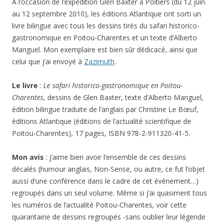
À l’occasion de l’expédition Glen Baxter à Poitiers (du 12 juin
au 12 septembre 2010), les éditions Atlantique ont sorti un
livre bilingue avec tous les dessins tirés du safari historico-
gastronomique en Poitou-Charentes et un texte d’Alberto
Manguel. Mon exemplaire est bien sûr dédicacé, ainsi que
celui que j’ai envoyé à
Zazimuth
.
Le livre
:
Le safari historico-gastronomique en Poitou-
Charentes
, dessins de Glen Baxter, texte d’Alberto Manguel,
édition bilingue traduite de l’anglais par Christine Le Bœuf,
éditions Atlantique (éditions de l’actualité scientifique de
Poitou-Charentes), 17 pages, ISBN 978-2-911320-41-5.
Mon avis
: j’aime bien avoir l’ensemble de ces dessins
décalés (humour anglais, Non-Sense, ou autre, ce fut l’objet
aussi d’une conférence dans le cadre de cet événement…)
regroupés dans un seul volume. Même si j’ai quasiment tous
les numéros de l’actualité Poitou-Charentes, voir cette
quarantaine de dessins regroupés -sans oublier leur légende