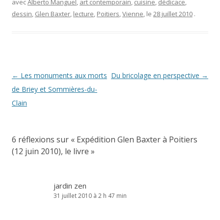
avec
Alberto Manguel
,
art contemporain
,
cuisine
,
dédicace
,
dessin
,
Glen Baxter
,
lecture
,
Poitiers
,
Vienne
, le
28 juillet 2010
.
Navigation
←
Les monuments aux morts
Du bricolage en perspective
→
des
de Briey et Sommières-du-
articles
Clain
6 réflexions sur «
Expédition Glen Baxter à Poitiers
(12 juin 2010), le livre
»
jardin zen
31 juillet 2010 à 2 h 47 min