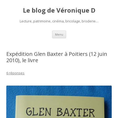
Le blog de Véronique D
Lecture, patrimoine, cinéma, bricolage, broderie…
Aller
Menu
au
contenu
Expédition Glen Baxter à Poitiers (12 juin
2010), le livre
6 réponses