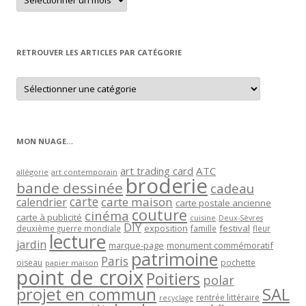
un
article
par
mois
RETROUVER LES ARTICLES PAR CATÉGORIE
Retrouver
les
articles
par
catégorie
MON NUAGE…
art trading card
ATC
allégorie
art contemporain
broderie
bande dessinée
cadeau
carte
carte maison
calendrier
carte postale ancienne
couture
cinéma
carte à publicité
cuisine
Deux-Sèvres
DIY
exposition
festival
famille
deuxième guerre mondiale
fleur
lecture
jardin
marque-page
monument commémoratif
patrimoine
Paris
oiseau
papier maison
pochette
point de croix
Poitiers
polar
projet en commun
SAL
rentrée littéraire
recyclage