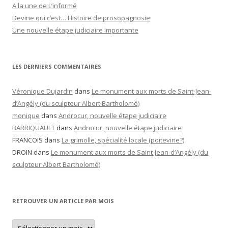
A la une de L’informé
Devine qui c’est… Histoire de prosopagnosie
Une nouvelle étape judiciaire importante
LES DERNIERS COMMENTAIRES
Véronique Dujardin
dans
Le monument aux morts de Saint-Jean-
d’Angély (du sculpteur Albert Bartholomé)
monique
dans
Androcur, nouvelle étape judiciaire
BARRIQUAULT
dans
Androcur, nouvelle étape judiciaire
FRANCOIS
dans
La grimolle, spécialité locale (poitevine?)
DROIN
dans
Le monument aux morts de Saint-Jean-d’Angély (du
sculpteur Albert Bartholomé)
RETROUVER UN ARTICLE PAR MOIS
Retrouver