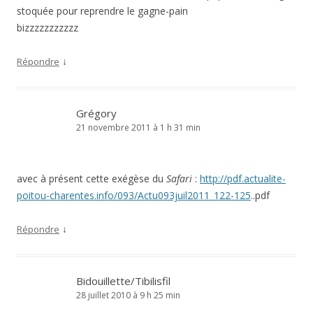
stoquée pour reprendre le gagne-pain
bizzzzzzzzzzz
↓
Répondre
Grégory
21 novembre 2011 à 1 h 31 min
avec à présent cette exégèse du
Safari
:
http://pdf.actualite-
poitou-charentes.info/093/Actu093juil2011_122-125
..pdf
↓
Répondre
Bidouillette/Tibilisfil
28 juillet 2010 à 9 h 25 min