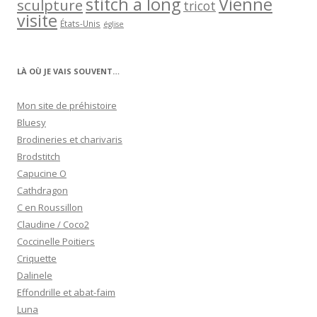
stitch a long
Vienne
sculpture
tricot
visite
États-Unis
église
LÀ OÙ JE VAIS SOUVENT…
Mon site de préhistoire
Bluesy
Brodineries et charivaris
Brodstitch
Capucine O
Cathdragon
C en Roussillon
Claudine / Coco2
Coccinelle Poitiers
Criquette
Dalinele
Effondrille et abat-faim
Luna