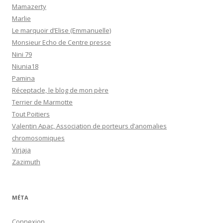
Mamazerty
Marlie
Le marquoir d’Elise (Emmanuelle)
Monsieur Echo de Centre presse
Nini 79
Niunia18
Pamina
Réceptacle, le blog de mon père
Terrier de Marmotte
Tout Poitiers
Valentin Apac, Association de porteurs d’anomalies
chromosomiques
Virjaja
Zazimuth
MÉTA
Connexion