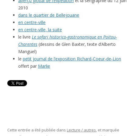
aperçu global de l’expédition
et la sérigraphie du 12 juin
2010
dans le quartier de Bellejouane
en centre-ville
en centre-ville, la suite
le livre
Le safari historico-gastronomique en Poitou-
Charentes
(dessins de Glen Baxter, texte d’Alberto
Manguel)
le
petit journal de l’exposition Richard-Coeur-de-Lion
offert par
Marlie
Cette entrée a été publiée dans
Lecture / autres
, et marquée