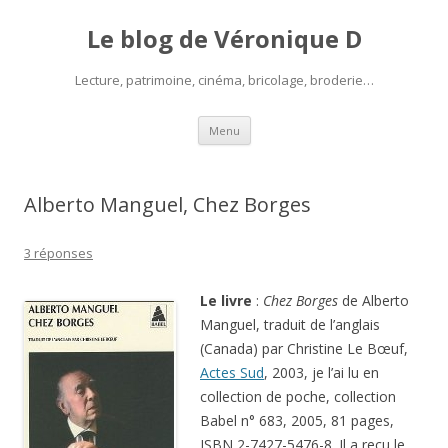
Le blog de Véronique D
Lecture, patrimoine, cinéma, bricolage, broderie…
Aller
Menu
au
contenu
Alberto Manguel, Chez Borges
3 réponses
Le livre
:
Chez Borges
de Alberto
Manguel, traduit de l’anglais
(Canada) par Christine Le Bœuf,
Actes Sud
, 2003, je l’ai lu en
collection de poche, collection
Babel n° 683, 2005, 81 pages,
ISBN 2-7427-5476-8. Il a reçu le