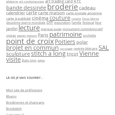
art trading card
ATC
allégorie
art contemporain
broderie
bande dessinée
cadeau
carte
carte maison
calendrier
carte postale ancienne
couture
cinéma
carte à publicité
cuisine
Deux-Sèvres
DIY
exposition
festival
famille
deuxième guerre mondiale
fleur
lecture
jardin
marque-page
monument commémoratif
patrimoine
Paris
oiseau
papier maison
pochette
point de croix
Poitiers
polar
projet en commun
SAL
rentrée littéraire
recyclage
stitch a long
Vienne
sculpture
tricot
visite
États-Unis
église
LÀ OÙ JE VAIS SOUVENT…
Mon site de préhistoire
Bluesy
Brodineries et charivaris
Brodstitch
Capucine O