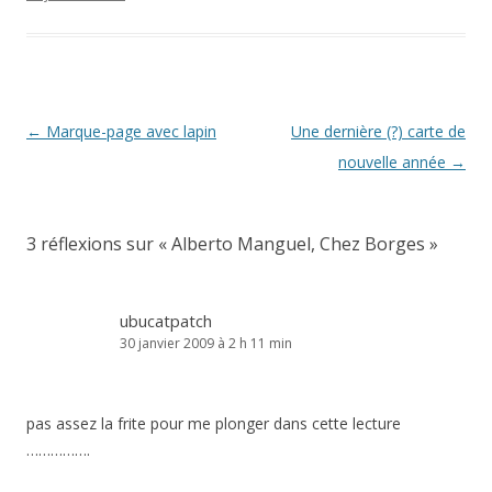
Navigation
←
Marque-page avec lapin
Une dernière (?) carte de
des
nouvelle année
→
articles
3 réflexions sur «
Alberto Manguel, Chez Borges
»
ubucatpatch
30 janvier 2009 à 2 h 11 min
pas assez la frite pour me plonger dans cette lecture
…………….