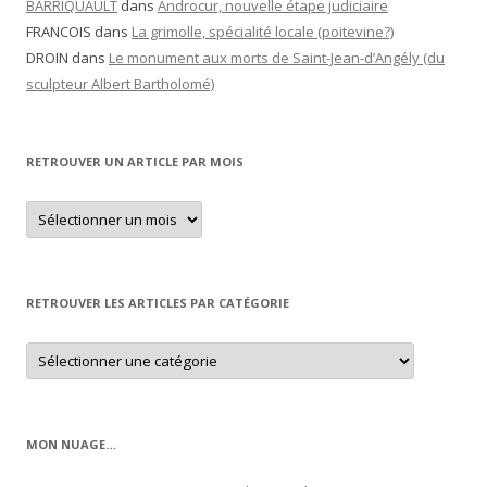
BARRIQUAULT
dans
Androcur, nouvelle étape judiciaire
FRANCOIS
dans
La grimolle, spécialité locale (poitevine?)
DROIN
dans
Le monument aux morts de Saint-Jean-d’Angély (du
sculpteur Albert Bartholomé)
RETROUVER UN ARTICLE PAR MOIS
Retrouver
un
article
par
mois
RETROUVER LES ARTICLES PAR CATÉGORIE
Retrouver
les
articles
par
catégorie
MON NUAGE…