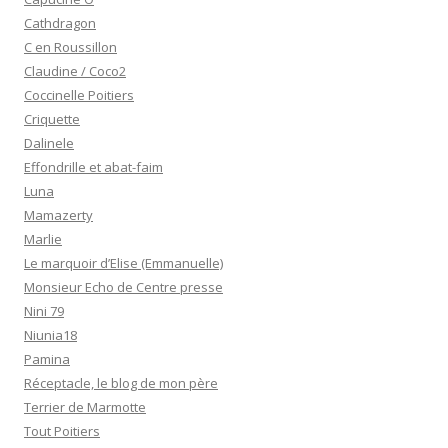
Cathdragon
C en Roussillon
Claudine / Coco2
Coccinelle Poitiers
Criquette
Dalinele
Effondrille et abat-faim
Luna
Mamazerty
Marlie
Le marquoir d’Elise (Emmanuelle)
Monsieur Echo de Centre presse
Nini 79
Niunia18
Pamina
Réceptacle, le blog de mon père
Terrier de Marmotte
Tout Poitiers