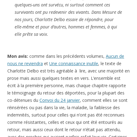
nos jours
, Charlotte Delbo essaie de répondre, pour
elle-même et pour d’autres, hommes et femmes, à qui
elle prête sa voix.
Mon avis:
comme dans les précédents volumes,
Aucun de
nous ne reviendra
et
Une connaissance inutile
, le texte de
Charlotte Delbo est très agréable à lire, avec une majorité en
prose mais aussi quelques textes en vers. L’ensemble est
écrit à la première personne, mais chaque chapitre rapporte
le témoignage du retour des déportées, pour la plupart des
co-détenues du
Convoi du 24 janvier
, comment elles se sont
réinsérées ou pas dans la vie, la maladie, la faiblesse des
indemnités, surtout pour celles qui n’ont pas été reconnues
comme résistantes, celles et ceux qui ont été entourés au
retour, mais aussi ceux dont le retour n’était pas attendu,
avec des proches qui avaient parfois refait leur vie. Certaines
reviennent sur leur arrestation, les interrogatoires, le séjour à
Drancy ou à Romainville, beaucoup sur la difficulté à revenir