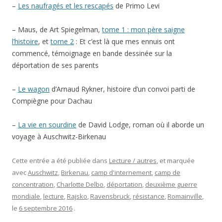
–
Les naufragés et les rescapés
de Primo Levi
– Maus, de Art Spiegelman,
tome 1 : mon père saigne
l’histoire
, et
tome 2
: Et c’est là que mes ennuis ont
commencé, témoignage en bande dessinée sur la
déportation de ses parents
–
Le wagon
d’Arnaud Rykner, histoire d’un convoi parti de
Compiègne pour Dachau
–
La vie en sourdine
de David Lodge, roman où il aborde un
voyage à Auschwitz-Birkenau
Cette entrée a été publiée dans
Lecture / autres
, et marquée
avec
Auschwitz
,
Birkenau
,
camp d'internement
,
camp de
concentration
,
Charlotte Delbo
,
déportation
,
deuxième guerre
mondiale
,
lecture
,
Rajsko
,
Ravensbruck
,
résistance
,
Romainville
,
le
6 septembre 2016
.