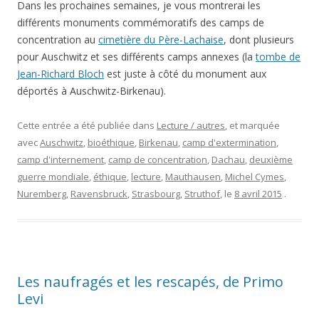
concentration au
cimetière du Père-Lachaise
, dont plusieurs
pour Auschwitz et ses différents camps annexes (la
tombe de
Jean-Richard Bloch
est juste à côté du monument aux
déportés à Auschwitz-Birkenau).
Cette entrée a été publiée dans
Lecture / autres
, et marquée
avec
Auschwitz
,
bioéthique
,
Birkenau
,
camp d'extermination
,
camp d'internement
,
camp de concentration
,
Dachau
,
deuxième
guerre mondiale
,
éthique
,
lecture
,
Mauthausen
,
Michel Cymes
,
Nuremberg
,
Ravensbruck
,
Strasbourg
,
Struthof
, le
8 avril 2015
.
Les naufragés et les rescapés, de Primo
Levi
7 réponses