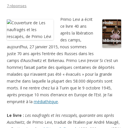
Primo Levi a écrit
ce livre 40 ans
après la libération
des camps,
aujourd’hui, 27 janvier 2015, nous sommes
juste 70 ans après l’entrée des Russes dans les
camps d’Auschwitz et Birkenau. Primo Levi (revoir Si c’est un
homme) faisait partie des quelques centaines de déportés
malades qui n’avaient pas été « évacués » pour la grande
marche dans laquelle la plupart des 58.000 déportés sont
morts. Il ne rentre chez lui à Turin que le 9 octobre 1945,
après presque 10 mois d’errance en Europe de l’Est. Je l’ai
emprunté à la
médiathèque
.
Le livre :
Les naufragés et les rescapés, quarante ans après
Auschwitz
, de Primo Levi, traduit de l’italien par André Maugé,
collection Arcades,
éditions Gallimard
, 1989, 200 pages, ISBN
9782070715114.