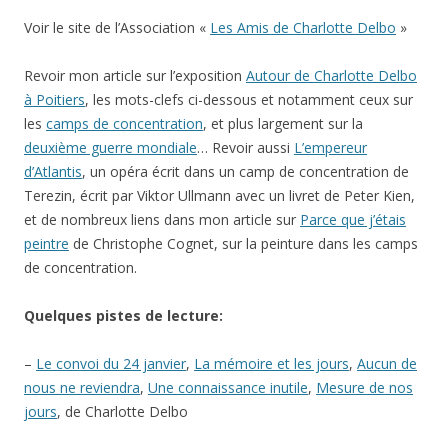
Voir le site de l’Association «
Les Amis de Charlotte Delbo
»
Revoir mon article sur l’exposition
Autour de Charlotte Delbo
à Poitiers
, les mots-clefs ci-dessous et notamment ceux sur
les
camps de concentration
, et plus largement sur la
deuxième guerre mondiale
… Revoir aussi
L’empereur
d’Atlantis
, un opéra écrit dans un camp de concentration de
Terezin, écrit par Viktor Ullmann avec un livret de Peter Kien,
et de nombreux liens dans mon article sur
Parce que j’étais
peintre
de Christophe Cognet, sur la peinture dans les camps
de concentration.
Quelques pistes de lecture:
–
Le convoi du 24 janvier
,
La mémoire et les jours
,
Aucun de
nous ne reviendra
,
Une connaissance inutile
,
Mesure de nos
jours
, de Charlotte Delbo