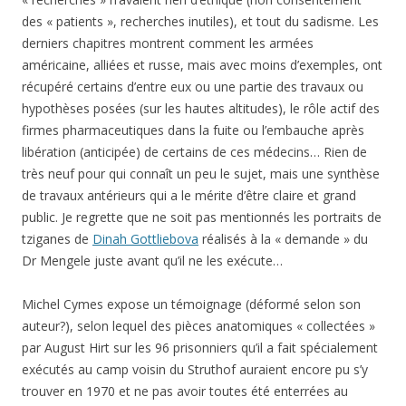
américaine, alliées et russe, mais avec moins d’exemples, ont
récupéré certains d’entre eux ou une partie des travaux ou
hypothèses posées (sur les hautes altitudes), le rôle actif des
firmes pharmaceutiques dans la fuite ou l’embauche après
libération (anticipée) de certains de ces médecins… Rien de
très neuf pour qui connaît un peu le sujet, mais une synthèse
de travaux antérieurs qui a le mérite d’être claire et grand
public. Je regrette que ne soit pas mentionnés les portraits de
tziganes de
Dinah Gottliebova
réalisés à la « demande » du
Dr Mengele juste avant qu’il ne les exécute…
Michel Cymes expose un témoignage (déformé selon son
auteur?), selon lequel des pièces anatomiques « collectées »
par August Hirt sur les 96 prisonniers qu’il a fait spécialement
exécutés au camp voisin du Struthof auraient encore pu s’y
trouver en 1970 et ne pas avoir toutes été enterrées au
cimetière juif de Cronenbourg avec les restes des corps
retrouvés dans les cuves de l’institut d’anatomie. Il a dû