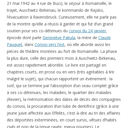
21 mai 1942 au 4 rue de Buci), le séjour à Romainville, le
trajet, Auschwitz-Birkenau, le kommando de Rajsko,
l’évacuation à Ravensbruck. Curieusement, elle ne parle pas
de la montre qu’elle a réussi à garder et qui fut d’un grand
soutien pour ses co-détenues du
convoi du 24 janvier
,
épisode dont parle
Geneviève Pakula
, la mère de
Claude
Pauquet
, dans
Convoi vers l’est
, où elle aborde aussi les
pièces de théâtre montées au fort de Romainville. La phase
la plus dure, celle des premiers mois à Auschwitz-Birkenau,
est assez rapidement abordée. Le livre est partagé en
chapitres courts, en prose ou en vers (très agréables à lire
malgré le sujet), qui chacun rapportent un événement : la
soif, qui se termine par l’absorption d’un seau complet grâce
à ses co-détenues, les maladies, le quartier des malades
(Revier), la mémorisation des dates de décès des compagnes
du convoi, la procuration d’un tube de dentifrice (grâce à une
jeune juive affectée aux Effekts, c’est-à-dire au tri des affaires
des déportées exterminées, en court sursis, vêtues d’habits
civils et non de la tenue rayée, mieux nourries). Le