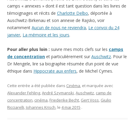
camps « annexes » dont il est tant question dans les livres de
témoignages et récits de
Charlotte Delbo
, déportée à
Auschwitz-Birkenau et son annexe de Rajsko, voir
notamment
Aucun de nous ne reviendra
,
Le convoi du 24
janvier
,
La mémoire et les jours
.
Pour aller plus loin :
suivre mes mots clefs sur les
camps
de concentration
et particulièrement sur
Auschwitz
. Pour le
Dr Mengele, lire sa biographie résumée d’un point de vue
éthique dans
Hippocrate aux enfers
, de Michel Cymes.
Cette entrée a été publiée dans
Cinéma
, et marquée avec
Alexander Fehling
,
André Szymanski
,
Auschwitz
,
camp de
concentration
,
cinéma
,
Friederike Becht
,
Gert Voss
,
Giulio
Ricciarelli
,
Johannes Krisch
, le
4 mai 2015
.