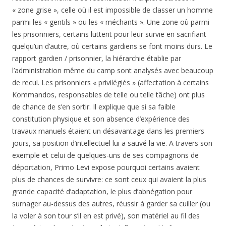
les prisonniers, certains luttent pour leur survie en sacrifiant
quelqu’un d’autre, où certains gardiens se font moins durs. Le
rapport gardien / prisonnier, la hiérarchie établie par
l’administration même du camp sont analysés avec beaucoup
de recul. Les prisonniers « privilégiés » (affectation à certains
Kommandos, responsables de telle ou telle tâche) ont plus
de chance de s’en sortir. Il explique que si sa faible
constitution physique et son absence d’expérience des
travaux manuels étaient un désavantage dans les premiers
jours, sa position d’intellectuel lui a sauvé la vie. A travers son
exemple et celui de quelques-uns de ses compagnons de
déportation, Primo Levi expose pourquoi certains avaient
plus de chances de survivre: ce sont ceux qui avaient la plus
grande capacité d’adaptation, le plus d’abnégation pour
surnager au-dessus des autres, réussir à garder sa cuiller (ou
la voler à son tour s’il en est privé), son matériel au fil des
jours, à jongler entre travail et « infirmerie ». Un livre, son
dernier, écrit avec du recul et riche en analyse.