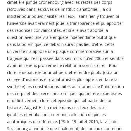
insister pour pouvoir visiter les lieux… sans rien y trouver. Si
l’université avait vraiment joué la transparence et pu apporter
des réponses convaincantes, et si elle avait abordé la
question avec une vraie enquête indépendante plutôt que
dans la polémique, ce débat n’aurait pas lieu d’être. Cette
université n’a apposé une plaque commémorative sur la
tragédie qui s’est passée dans ses murs qu’en 2005 et semble
avoir un sérieux problème de relation à son histoire… Pour
clore le débat, elle pourrait peut-être rendre public (ou à un
collège d’historiens et d’anatomistes plus apte à en faire la
synthèse) les constatations faites au moment de l’inhumation
des corps et des pièces anatomiques qui ont été expertisées
et définitivement clore cet épisode qui fait partie de son
histoire : August Hirt a mené dans ces lieux des actes
ignobles et voulu constituer une collection de pièces
anatomiques de référence. [PS: le 19 juillet 2015, la ville de
Strasbourg a annoncé que finalement, des bocaux contenant
des restes humains issus de ces travaux ont bien été
retrouvés à l’université de Strasbourg -un bocal et des