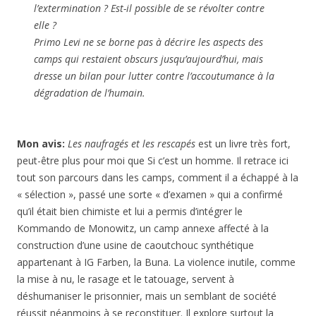
Primo Levi ne se borne pas à décrire les aspects des
camps qui restaient obscurs jusqu’aujourd’hui, mais
dresse un bilan pour lutter contre l’accoutumance à la
dégradation de l’humain.
Mon avis:
Les naufragés et les rescapés
est un livre très fort,
peut-être plus pour moi que Si c’est un homme. Il retrace ici
tout son parcours dans les camps, comment il a échappé à la
« sélection », passé une sorte « d’examen » qui a confirmé
qu’il était bien chimiste et lui a permis d’intégrer le
Kommando de Monowitz, un camp annexe affecté à la
construction d’une usine de caoutchouc synthétique
appartenant à IG Farben, la Buna. La violence inutile, comme
la mise à nu, le rasage et le tatouage, servent à
déshumaniser le prisonnier, mais un semblant de société
réussit néanmoins à se reconstituer. Il explore surtout la
« zone grise », celle où il est impossible de classer un homme
parmi les « gentils » ou les « méchants ». Une zone où parmi