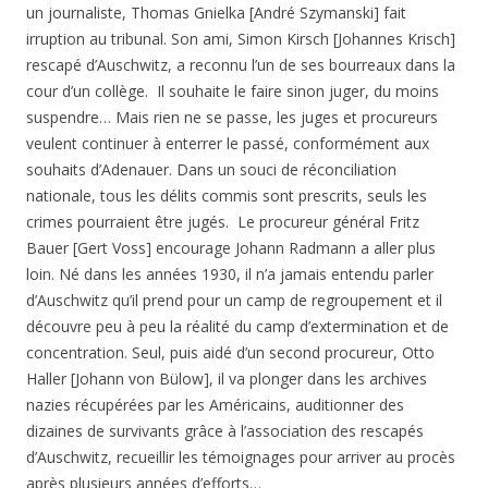
un journaliste, Thomas Gnielka [André Szymanski] fait
irruption au tribunal. Son ami, Simon Kirsch [Johannes Krisch]
rescapé d’Auschwitz, a reconnu l’un de ses bourreaux dans la
cour d’un collège. Il souhaite le faire sinon juger, du moins
suspendre… Mais rien ne se passe, les juges et procureurs
veulent continuer à enterrer le passé, conformément aux
souhaits d’Adenauer. Dans un souci de réconciliation
nationale, tous les délits commis sont prescrits, seuls les
crimes pourraient être jugés. Le procureur général Fritz
Bauer [Gert Voss] encourage Johann Radmann a aller plus
loin. Né dans les années 1930, il n’a jamais entendu parler
d’Auschwitz qu’il prend pour un camp de regroupement et il
découvre peu à peu la réalité du camp d’extermination et de
concentration. Seul, puis aidé d’un second procureur, Otto
Haller [Johann von Bülow], il va plonger dans les archives
nazies récupérées par les Américains, auditionner des
dizaines de survivants grâce à l’association des rescapés
d’Auschwitz, recueillir les témoignages pour arriver au procès
après plusieurs années d’efforts…