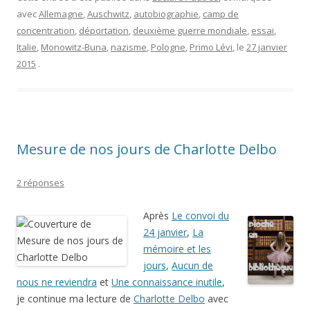
Italie
,
Monowitz-Buna
,
nazisme
,
Pologne
,
Primo Lévi
, le
27 janvier
2015
.
Mesure de nos jours de Charlotte Delbo
2 réponses
Après
Le convoi du
24 janvier
,
La
mémoire et les
jours
,
Aucun de
nous ne reviendra
et
Une connaissance inutile
,
je continue ma lecture de
Charlotte Delbo
avec
la suite de ce dernier titre également trouvé à la
médiathèque
de Poitiers qui avait organisé une exposition
Autour de