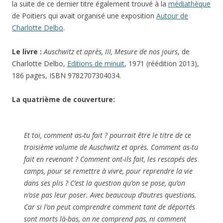
Charlotte Delbo
.
Le livre :
Auschwitz et après, III, Mesure de nos jours
, de
Charlotte Delbo,
Editions de minuit
, 1971 (réédition 2013),
186 pages, ISBN 9782707304034.
La quatrième de couverture:
Et toi, comment as-tu fait ?
pourrait être le titre de ce
troisième volume de
Auschwitz et après
. Comment as-tu
fait en revenant ? Comment ont-ils fait, les rescapés des
camps, pour se remettre à vivre, pour reprendre la vie
dans ses plis ? C’est la question qu’on se pose, qu’on
n’ose pas leur poser. Avec beaucoup d’autres questions.
Car si l’on peut comprendre comment tant de déportés
sont morts là-bas, on ne comprend pas, ni comment
quelques-uns ont survécu, ni surtout comment ces
survivants ont pu redevenir des vivants. Dans
Mesure de