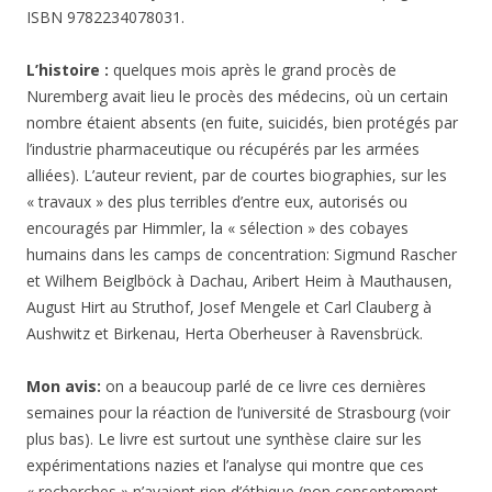
L’histoire :
quelques mois après le grand procès de
Nuremberg avait lieu le procès des médecins, où un certain
nombre étaient absents (en fuite, suicidés, bien protégés par
l’industrie pharmaceutique ou récupérés par les armées
alliées). L’auteur revient, par de courtes biographies, sur les
« travaux » des plus terribles d’entre eux, autorisés ou
encouragés par Himmler, la « sélection » des cobayes
humains dans les camps de concentration: Sigmund Rascher
et Wilhem Beiglböck à Dachau, Aribert Heim à Mauthausen,
August Hirt au Struthof, Josef Mengele et Carl Clauberg à
Aushwitz et Birkenau, Herta Oberheuser à Ravensbrück.
Mon avis:
on a beaucoup parlé de ce livre ces dernières
semaines pour la réaction de l’université de Strasbourg (voir
plus bas). Le livre est surtout une synthèse claire sur les
expérimentations nazies et l’analyse qui montre que ces
« recherches » n’avaient rien d’éthique (non consentement
des « patients », recherches inutiles), et tout du sadisme. Les
derniers chapitres montrent comment les armées