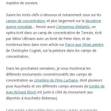
Suivre les mots-clefs ci-dessous et notamment ceux sur les
camps de concentration
, et plus largement sur la
deuxième
guerre mondiale
… Revoir aussi
L’empereur d’Atlantis
, un
opéra écrit dans un camp de concentration de Terezin, écrit
par Viktor Ullmann avec un livret de Peter Kien, et de
nombreux liens dans mon article sur
Parce que j’étais peintre
de Christophe Cognet, sur la peinture dans les camps de
concentration.
Dans les prochaines semaines, je vous montrerai les
différents monuments commémoratifs des camps de
concentration au
cimetière du Père-Lachaise
, dont plusieurs
pour Auschwitz et ses différents camps annexes (la
tombe de
Jean-Richard Bloch
est juste à côté du monument aux
déportés à Auschwitz-Birkenau).
Cette entrée a été publiée dans
Lecture / autres
, et marquée
avec
Allemagne
,
Auschwitz
,
autobiographie
,
camp de
concentration
,
déportation
,
deuxième guerre mondiale
,
essai
,