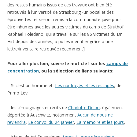
éprouvettes- et seront remis à la communauté juive pour
être inhumés avec les autres victimes du camp de Struthof.
Raphaël Toledano, qui a travaillé sur les 86 victimes du Dr
Hirt depuis des années, a pu les identifier grâce à une
lettre/inventaire retrouvée récemment].
Pour aller plus loin, suivre le mot clef sur les
camps de
concentration
, ou la sélection de liens suivants:
– Si c’est un homme et
Les naufragés et les rescapés
, de
Primo Levi,
– les témoignages et récits de
Charlotte Delbo
, également
déportée à Auschwitz, notamment
Aucun de nous ne
reviendra
,
Le convoi du 24 janvier
,
La mémoire et les jours
,
– Maus, de Art Spiegelman,
tome 1 : mon père saigne
l’histoire
, et
tome 2
: Et c’est là que mes ennuis ont
commencé, témoignage en bande dessinée sur la