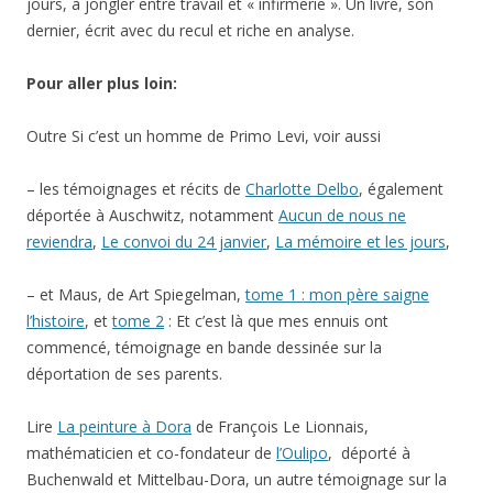
Pour aller plus loin:
Outre Si c’est un homme de Primo Levi, voir aussi
– les témoignages et récits de
Charlotte Delbo
, également
déportée à Auschwitz, notamment
Aucun de nous ne
reviendra
,
Le convoi du 24 janvier
,
La mémoire et les jours
,
– et Maus, de Art Spiegelman,
tome 1 : mon père saigne
l’histoire
, et
tome 2
: Et c’est là que mes ennuis ont
commencé, témoignage en bande dessinée sur la
déportation de ses parents.
Lire
La peinture à Dora
de François Le Lionnais,
mathématicien et co-fondateur de
l’Oulipo
, déporté à
Buchenwald et Mittelbau-Dora, un autre témoignage sur la
manière de survivre.