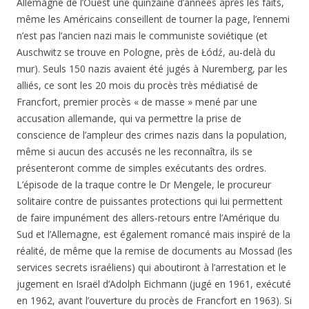
Allemagne de l’Ouest une quinzaine d’années après les faits,
même les Américains conseillent de tourner la page, l’ennemi
n’est pas l’ancien nazi mais le communiste soviétique (et
Auschwitz se trouve en Pologne, près de Łódź, au-delà du
mur). Seuls 150 nazis avaient été jugés à Nuremberg, par les
alliés, ce sont les 20 mois du procès très médiatisé de
Francfort, premier procès « de masse » mené par une
accusation allemande, qui va permettre la prise de
conscience de l’ampleur des crimes nazis dans la population,
même si aucun des accusés ne les reconnaîtra, ils se
présenteront comme de simples exécutants des ordres.
L’épisode de la traque contre le Dr Mengele, le procureur
solitaire contre de puissantes protections qui lui permettent
de faire impunément des allers-retours entre l’Amérique du
Sud et l’Allemagne, est également romancé mais inspiré de la
réalité, de même que la remise de documents au Mossad (les
services secrets israéliens) qui aboutiront à l’arrestation et le
jugement en Israël d’Adolph Eichmann (jugé en 1961, exécuté
en 1962, avant l’ouverture du procès de Francfort en 1963). Si