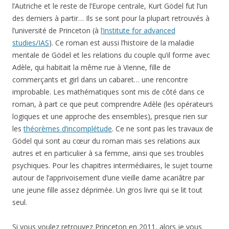
l’Autriche et le reste de l’Europe centrale, Kurt Gödel fut l’un
des derniers à partir… Ils se sont pour la plupart retrouvés à
l’université de Princeton (à
l’institute for advanced
studies/IAS
). Ce roman est aussi l’histoire de la maladie
mentale de Gödel et les relations du couple qu’il forme avec
Adèle, qui habitait la même rue à Vienne, fille de
commerçants et girl dans un cabaret… une rencontre
improbable. Les mathématiques sont mis de côté dans ce
roman, à part ce que peut comprendre Adèle (les opérateurs
logiques et une approche des ensembles), presque rien sur
les
théorèmes d’incomplétude
. Ce ne sont pas les travaux de
Gödel qui sont au cœur du roman mais ses relations aux
autres et en particulier à sa femme, ainsi que ses troubles
psychiques. Pour les chapitres intermédiaires, le sujet tourne
autour de l’apprivoisement d’une vieille dame acariâtre par
une jeune fille assez déprimée. Un gros livre qui se lit tout
seul.
Si vous voulez retrouvez Princeton en 2011, alors je vous