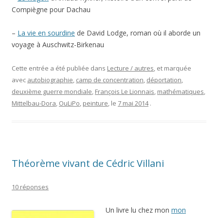
Compiègne pour Dachau
–
La vie en sourdine
de David Lodge, roman où il aborde un
voyage à Auschwitz-Birkenau
Cette entrée a été publiée dans
Lecture / autres
, et marquée
avec
autobiographie
,
camp de concentration
,
déportation
,
deuxième guerre mondiale
,
François Le Lionnais
,
mathématiques
,
Mittelbau-Dora
,
OuLiPo
,
peinture
, le
7 mai 2014
.
Théorème vivant de Cédric Villani
10 réponses
Un livre lu chez mon
mon