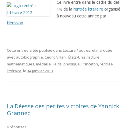
Ce livre entre dans le cadre du défi
1% de la
rentrée littéraire
organisé
à nouveau cette année par
Hérisson
.
Cette entrée a été publiée dans
Lecture / autres
, et marquée
avec
autobiographie
,
Cédric Villani
,
États-Unis
,
lecture
,
mathématiques
,
médaille Fields
,
physique
,
Princeton
,
rentrée
littéraire
, le
14 janvier 2013
.
La Déesse des petites victoires de Yannick
Grannec
6 réponses