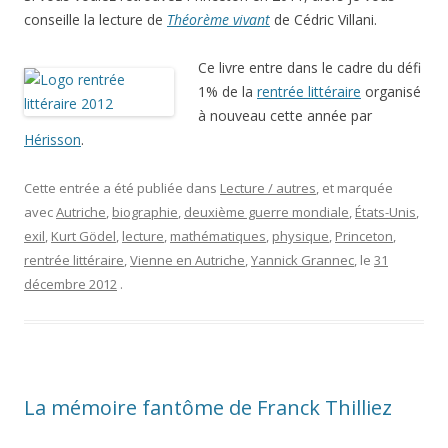
conseille la lecture de
Théorème vivant
de Cédric Villani.
Ce livre entre dans le cadre du défi
1% de la
rentrée littéraire
organisé
à nouveau cette année par
Hérisson
.
Cette entrée a été publiée dans
Lecture / autres
, et marquée
avec
Autriche
,
biographie
,
deuxième guerre mondiale
,
États-Unis
,
exil
,
Kurt Gödel
,
lecture
,
mathématiques
,
physique
,
Princeton
,
rentrée littéraire
,
Vienne en Autriche
,
Yannick Grannec
, le
31
décembre 2012
.
La mémoire fantôme de Franck Thilliez