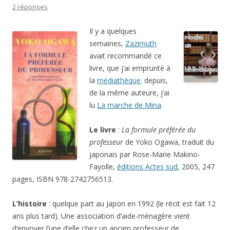
2 réponses
Il y a quelques
semaines,
Zazimuth
avait recommandé ce
livre, que j’ai emprunté à
la
médiathèque
. depuis,
de la même auteure, j’ai
lu
La marche de Mina
.
Le livre
:
La formule préférée du
professeur
de Yoko Ogawa, traduit du
japonais par Rose-Marie Makino-
Fayolle,
éditions Actes sud
, 2005, 247
pages, ISBN 978-2742756513.
L’histoire
: quelque part au Japon en 1992 (le récit est fait 12
ans plus tard). Une association d’aide-ménagère vient
d’envoyer l’une d’elle chez un ancien professeur de