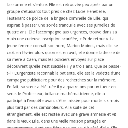
l’assomme et s’enfuie. Elle est retrouvée peu après par un
groupe d’étudiants tout près de chez Lucie Henebelle,
lieutenant de police de la brigade criminelle de Lille, qui
aspirait à passer une soirée tranquille avec ses jumelles de
quatre ans. Elle l’accompagne aux urgences, trouve dans sa
main une curieuse inscription scarifiée, « Pr de retour ». La
jeune femme connaît son nom, Marion Moinet, mais elle se
croît en février alors qu’on est en avril, elle donne l’adresse de
sa mère à Caen, mais les policiers envoyés sur place
découvrent qu’elle s’est suicidée il y a trois ans. Que se passe-
t-il? L’urgentiste reconnaît la patiente, elle est la vedette d’une
campagne publicitaire pour des recherches sur la mémoire.
En fait, sa sœur a été tuée il y a quatre ans par un tueur en
série, le Professeur, brillante mathématicienne, elle a
participé à l’enquête avant d’être laissée pour morte six mois
plus tard par des cambrioleurs. A la suite de cet
étranglement, elle est restée avec une grave amnésie et vit
dans le vieux Lille, dans une vielle maison partagée en
appartements, dont son frère occupe celui à côté d’elle. Elle