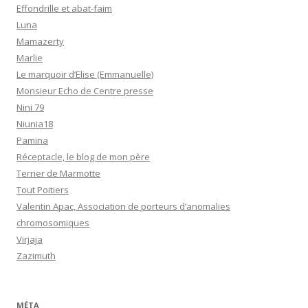
Effondrille et abat-faim
Luna
Mamazerty
Marlie
Le marquoir d’Elise (Emmanuelle)
Monsieur Echo de Centre presse
Nini 79
Niunia18
Pamina
Réceptacle, le blog de mon père
Terrier de Marmotte
Tout Poitiers
Valentin Apac, Association de porteurs d’anomalies
chromosomiques
Virjaja
Zazimuth
MÉTA