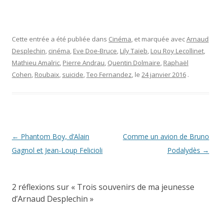
Cette entrée a été publiée dans
Cinéma
, et marquée avec
Arnaud
Desplechin
,
cinéma
,
Eve Doe-Bruce
,
Lily Taïeb
,
Lou Roy Lecollinet
,
Mathieu Amalric
,
Pierre Andrau
,
Quentin Dolmaire
,
Raphaël
Cohen
,
Roubaix
,
suicide
,
Teo Fernandez
, le
24 janvier 2016
.
Navigation
←
Phantom Boy, d’Alain
Comme un avion de Bruno
des
Gagnol et Jean-Loup Felicioli
Podalydès
→
articles
2 réflexions sur «
Trois souvenirs de ma jeunesse
d’Arnaud Desplechin
»