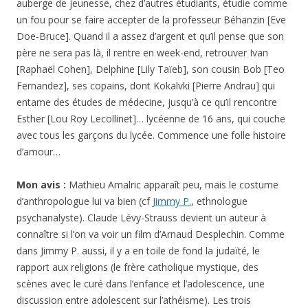
auberge de jeunesse, chez d’autres étudiants, étudie comme
un fou pour se faire accepter de la professeur Béhanzin [Eve
Doe-Bruce]. Quand il a assez d’argent et qu’il pense que son
père ne sera pas là, il rentre en week-end, retrouver Ivan
[Raphaël Cohen], Delphine [Lily Taïeb], son cousin Bob [Teo
Fernandez], ses copains, dont Kokalvki [Pierre Andrau] qui
entame des études de médecine, jusqu’à ce qu’il rencontre
Esther [Lou Roy Lecollinet]… lycéenne de 16 ans, qui couche
avec tous les garçons du lycée. Commence une folle histoire
d’amour…
Mon avis :
Mathieu Amalric apparaît peu, mais le costume
d’anthropologue lui va bien (cf
Jimmy P.
, ethnologue
psychanalyste). Claude Lévy-Strauss devient un auteur à
connaître si l’on va voir un film d’Arnaud Desplechin. Comme
dans Jimmy P. aussi, il y a en toile de fond la judaïté, le
rapport aux religions (le frère catholique mystique, des
scènes avec le curé dans l’enfance et l’adolescence, une
discussion entre adolescent sur l’athéisme). Les trois