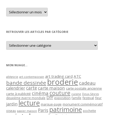
Retrouver
un
article
par
mois
RETROUVER LES ARTICLES PAR CATÉGORIE
Retrouver
les
articles
par
catégorie
MON NUAGE…
art trading card
ATC
allégorie
art contemporain
broderie
bande dessinée
cadeau
carte
carte maison
calendrier
carte postale ancienne
couture
cinéma
carte à publicité
cuisine
Deux-Sèvres
DIY
exposition
festival
famille
deuxième guerre mondiale
fleur
lecture
jardin
marque-page
monument commémoratif
patrimoine
Paris
oiseau
papier maison
pochette