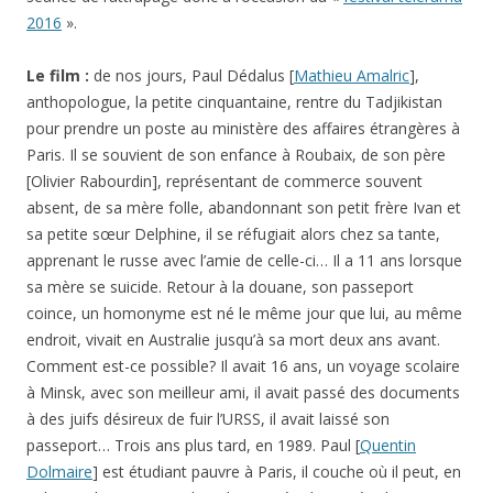
2016
».
Le film :
de nos jours, Paul Dédalus [
Mathieu Amalric
],
anthopologue, la petite cinquantaine, rentre du Tadjikistan
pour prendre un poste au ministère des affaires étrangères à
Paris. Il se souvient de son enfance à Roubaix, de son père
[Olivier Rabourdin], représentant de commerce souvent
absent, de sa mère folle, abandonnant son petit frère Ivan et
sa petite sœur Delphine, il se réfugiait alors chez sa tante,
apprenant le russe avec l’amie de celle-ci… Il a 11 ans lorsque
sa mère se suicide. Retour à la douane, son passeport
coince, un homonyme est né le même jour que lui, au même
endroit, vivait en Australie jusqu’à sa mort deux ans avant.
Comment est-ce possible? Il avait 16 ans, un voyage scolaire
à Minsk, avec son meilleur ami, il avait passé des documents
à des juifs désireux de fuir l’URSS, il avait laissé son
passeport… Trois ans plus tard, en 1989. Paul [
Quentin
Dolmaire
] est étudiant pauvre à Paris, il couche où il peut, en