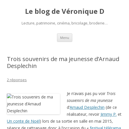
Le blog de Véronique D
Lecture, patrimoine, cinéma, bricolage, broderie…
Aller
Menu
au
contenu
Trois souvenirs de ma jeunesse d’Arnaud
Desplechin
2 réponses
Je n’avais pas pu voir
Trois
souvenirs de ma jeunesse
d’
Arnaud Desplechin
(de ce
réalisateur, revoir
Jimmy P.
et
Un conte de Noël
) lors de sa sortie en salle en mai 2015,
séance de rattrapage donc à l’occasion du «
festival télérama