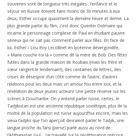
souvenirs sont de longueur très inégales : l’enfance et le
séjour en Russie doivent faire moins de 30 minutes à eux
deux, Esther occupe quasiment la dernière heure et demie. La
plus grande partie du film, c’est donc Quentin Dolmaire qui
incarne le personnage complexe de Paul en étudiant pauvre
sérieux qui ne sait pas comment parler aux filles. En face de
lui, Esther / Lou Roy Lecollinet en lycéenne dévergondée,
« Marie couche-toi là » comme dit la mère de Bob. Des fêtes
futiles dans la grande maison de Roubaix (mais les frère et
sœur rangent le lendemain!), des centaines de lettres, des
crises de désespoir d’un côté comme de l’autre, d’autres
relations pour les deux mais un amour fou entre eux, et la
révélation de deux jeunes acteurs! Une petite réserve sur les
scènes à Douchanbe. On y entend parler russe, certes, le
Tadjikistan est une ancienne république soviétique, plus de la
moitié de la population est russe aujourd’hui encore, mais les
vieux tadjiks que l’on aperçoit devraient parler le Tadjik, une
langue proche du farsi (perse) parlé aussi au nord de
l’Afghanistan (oui… j’ai travaillé sur la néolithisation précoce