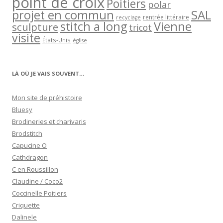
point de croix
Poitiers
polar
projet en commun
SAL
rentrée littéraire
recyclage
stitch a long
Vienne
sculpture
tricot
visite
États-Unis
église
LÀ OÙ JE VAIS SOUVENT…
Mon site de préhistoire
Bluesy
Brodineries et charivaris
Brodstitch
Capucine O
Cathdragon
C en Roussillon
Claudine / Coco2
Coccinelle Poitiers
Criquette
Dalinele