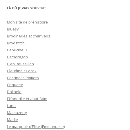
LÀ OÙ JE VAIS SOUVENT…
Mon site de préhistoire
Bluesy
Brodineries et charivaris
Brodstitch
Capucine O
Cathdragon
C en Roussillon
Claudine / Coco2
Coccinelle Poitiers
Criquette
Dalinele
Effondrille et abat-faim
Luna
Mamazerty
Marlie
Le marquoir d’Elise (Emmanuelle)