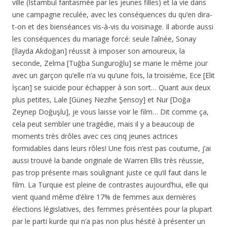
ville (Istambul fantasmée par les jeunes filles) et la vie dans
une campagne reculée, avec les conséquences du qu’en dira-
t-on et des bienséances vis-à-vis du voisinage. Il aborde aussi
les conséquences du mariage forcé: seule l’aînée, Sonay
[İlayda Akdoğan] réussit à imposer son amoureux, la
seconde, Zelma [Tuğba Sunguroğlu] se marie le même jour
avec un garçon qu’elle n’a vu qu’une fois, la troisième, Ece [Elit
İşcan] se suicide pour échapper à son sort… Quant aux deux
plus petites, Lale [Güneş Nezihe Şensoy] et Nur [Doğa
Zeynep Doğuşlu], je vous laisse voir le film… Dit comme ça,
cela peut sembler une tragédie, mais il y a beaucoup de
moments très drôles avec ces cinq jeunes actrices
formidables dans leurs rôles! Une fois n’est pas coutume, j’ai
aussi trouvé la bande originale de Warren Ellis très réussie,
pas trop présente mais soulignant juste ce qu’il faut dans le
film. La Turquie est pleine de contrastes aujourd’hui, elle qui
vient quand même d’élire 17% de femmes aux dernières
élections législatives, des femmes présentées pour la plupart
par le parti kurde qui n’a pas non plus hésité à présenter un