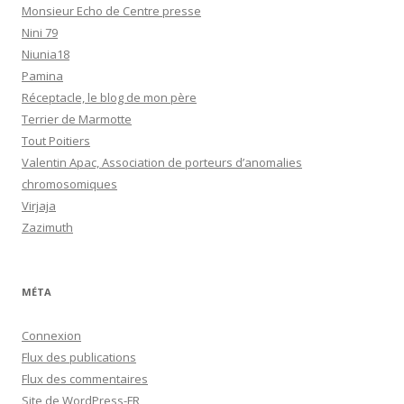
Monsieur Echo de Centre presse
Nini 79
Niunia18
Pamina
Réceptacle, le blog de mon père
Terrier de Marmotte
Tout Poitiers
Valentin Apac, Association de porteurs d’anomalies
chromosomiques
Virjaja
Zazimuth
MÉTA
Connexion
Flux des publications
Flux des commentaires
Site de WordPress-FR