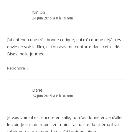
NiniDS
24 juin 2015 à 8 h 19 min
J’ai entendu une très bonne critique, qui m’a donné déjà très
envie de voir le film, et ton avis me conforte dans cette idée…
Bises, belle journée.
↓
Répondre
Dane
24 juin 2015 à 8 h 30 min
Je vais voir s’il est encore en salle, tu m’as donné envie d’aller
le voir. Je suis de moins en moins l’actualité du cinéma il va
falloir que je m’y remette car j’ai toujours aimé.