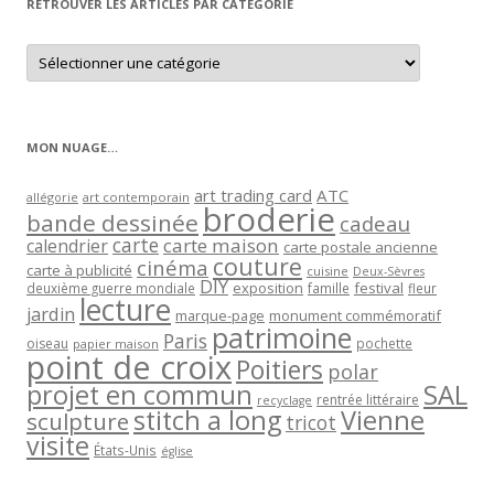
RETROUVER LES ARTICLES PAR CATÉGORIE
Retrouver
les
articles
par
catégorie
MON NUAGE…
art trading card
ATC
allégorie
art contemporain
broderie
bande dessinée
cadeau
carte
carte maison
calendrier
carte postale ancienne
couture
cinéma
carte à publicité
cuisine
Deux-Sèvres
DIY
exposition
festival
famille
deuxième guerre mondiale
fleur
lecture
jardin
marque-page
monument commémoratif
patrimoine
Paris
oiseau
papier maison
pochette
point de croix
Poitiers
polar
projet en commun
SAL
rentrée littéraire
recyclage
stitch a long
Vienne
sculpture
tricot
visite
États-Unis
église