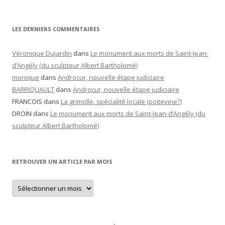
LES DERNIERS COMMENTAIRES
Véronique Dujardin
dans
Le monument aux morts de Saint-Jean-
d’Angély (du sculpteur Albert Bartholomé)
monique
dans
Androcur, nouvelle étape judiciaire
BARRIQUAULT
dans
Androcur, nouvelle étape judiciaire
FRANCOIS
dans
La grimolle, spécialité locale (poitevine?)
DROIN
dans
Le monument aux morts de Saint-Jean-d’Angély (du
sculpteur Albert Bartholomé)
RETROUVER UN ARTICLE PAR MOIS
Retrouver
un
article
par
mois