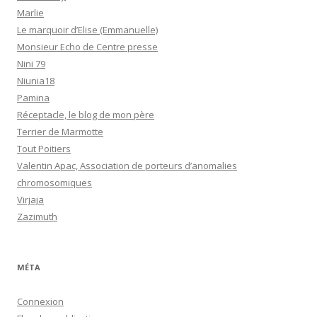
Marlie
Le marquoir d’Elise (Emmanuelle)
Monsieur Echo de Centre presse
Nini 79
Niunia18
Pamina
Réceptacle, le blog de mon père
Terrier de Marmotte
Tout Poitiers
Valentin Apac, Association de porteurs d’anomalies
chromosomiques
Virjaja
Zazimuth
MÉTA
Connexion