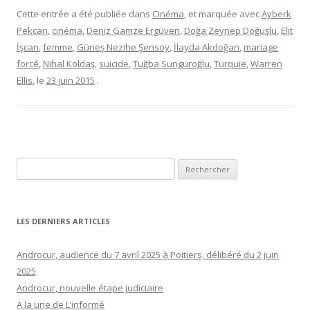
Cette entrée a été publiée dans
Cinéma
, et marquée avec
Ayberk
Pekcan
,
cinéma
,
Deniz Gamze Ergüven
,
Doğa Zeynep Doğuşlu
,
Elit
İşcan
,
femme
,
Güneş Nezihe Şensoy
,
İlayda Akdoğan
,
mariage
forcé
,
Nihal Koldaş
,
suicide
,
Tuğba Sunguroğlu
,
Turquie
,
Warren
Ellis
, le
23 juin 2015
.
Rechercher :
LES DERNIERS ARTICLES
Androcur, audience du 7 avril 2025 à Poitiers, délibéré du 2 juin
2025
Androcur, nouvelle étape judiciaire
A la une de L’informé