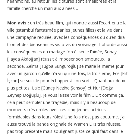
néanmoins, au retour, les clôtures sont améliorées et la
famille cherche un mari aux aînées…
Mon avis :
un très beau film, qui montre aussi l’écart entre la
ville (Istambul fantasmée par les jeunes filles) et la vie dans
une campagne reculée, avec les conséquences du qu’en dira-
t-on et des bienséances vis-à-vis du voisinage. Il aborde aussi
les conséquences du mariage forcé: seule l’aînée, Sonay
[İlayda Akdoğan] réussit à imposer son amoureux, la
seconde, Zelma [Tuğba Sunguroğlu] se marie le même jour
avec un garçon qu’elle n’a vu qu’une fois, la troisième, Ece [Elit
İşcan] se suicide pour échapper à son sort… Quant aux deux
plus petites, Lale [Güneş Nezihe Şensoy] et Nur [Doğa
Zeynep Doğuşlu], je vous laisse voir le film… Dit comme ça,
cela peut sembler une tragédie, mais il y a beaucoup de
moments très drôles avec ces cinq jeunes actrices
formidables dans leurs rôles! Une fois n’est pas coutume, j’ai
aussi trouvé la bande originale de Warren Ellis très réussie,
pas trop présente mais soulignant juste ce qu’il faut dans le