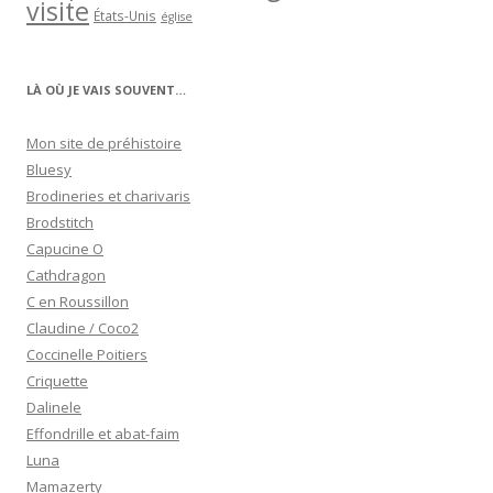
visite
États-Unis
église
LÀ OÙ JE VAIS SOUVENT…
Mon site de préhistoire
Bluesy
Brodineries et charivaris
Brodstitch
Capucine O
Cathdragon
C en Roussillon
Claudine / Coco2
Coccinelle Poitiers
Criquette
Dalinele
Effondrille et abat-faim
Luna
Mamazerty