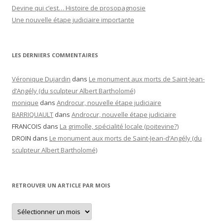
Devine qui c’est… Histoire de prosopagnosie
Une nouvelle étape judiciaire importante
LES DERNIERS COMMENTAIRES
Véronique Dujardin
dans
Le monument aux morts de Saint-Jean-
d’Angély (du sculpteur Albert Bartholomé)
monique
dans
Androcur, nouvelle étape judiciaire
BARRIQUAULT
dans
Androcur, nouvelle étape judiciaire
FRANCOIS
dans
La grimolle, spécialité locale (poitevine?)
DROIN
dans
Le monument aux morts de Saint-Jean-d’Angély (du
sculpteur Albert Bartholomé)
RETROUVER UN ARTICLE PAR MOIS
Retrouver
un
article