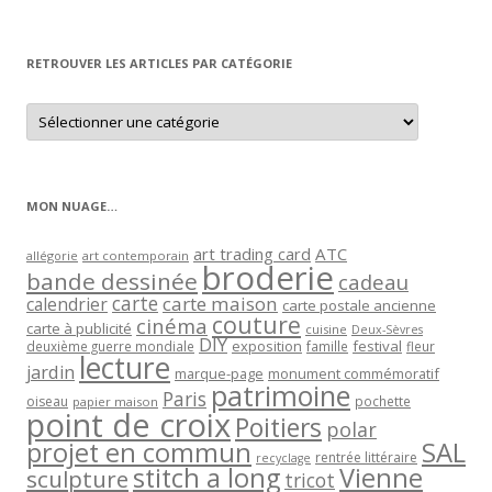
par
mois
RETROUVER LES ARTICLES PAR CATÉGORIE
Retrouver
les
articles
par
catégorie
MON NUAGE…
art trading card
ATC
allégorie
art contemporain
broderie
bande dessinée
cadeau
carte
carte maison
calendrier
carte postale ancienne
couture
cinéma
carte à publicité
cuisine
Deux-Sèvres
DIY
exposition
festival
famille
deuxième guerre mondiale
fleur
lecture
jardin
marque-page
monument commémoratif
patrimoine
Paris
oiseau
papier maison
pochette
point de croix
Poitiers
polar
projet en commun
SAL
rentrée littéraire
recyclage
stitch a long
Vienne
sculpture
tricot