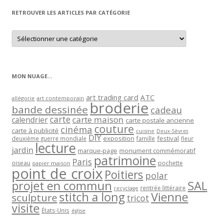
RETROUVER LES ARTICLES PAR CATÉGORIE
Retrouver
les
articles
par
catégorie
MON NUAGE…
art trading card
ATC
allégorie
art contemporain
broderie
bande dessinée
cadeau
carte
carte maison
calendrier
carte postale ancienne
couture
cinéma
carte à publicité
cuisine
Deux-Sèvres
DIY
exposition
festival
famille
deuxième guerre mondiale
fleur
lecture
jardin
marque-page
monument commémoratif
patrimoine
Paris
oiseau
papier maison
pochette
point de croix
Poitiers
polar
projet en commun
SAL
rentrée littéraire
recyclage
stitch a long
Vienne
sculpture
tricot
visite
États-Unis
église