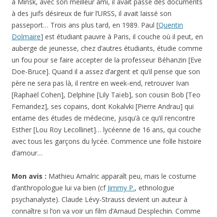
à Minsk, avec son meilleur ami, il avait passé des documents
à des juifs désireux de fuir l’URSS, il avait laissé son
passeport… Trois ans plus tard, en 1989. Paul [
Quentin
Dolmaire
] est étudiant pauvre à Paris, il couche où il peut, en
auberge de jeunesse, chez d’autres étudiants, étudie comme
un fou pour se faire accepter de la professeur Béhanzin [Eve
Doe-Bruce]. Quand il a assez d’argent et qu’il pense que son
père ne sera pas là, il rentre en week-end, retrouver Ivan
[Raphaël Cohen], Delphine [Lily Taïeb], son cousin Bob [Teo
Fernandez], ses copains, dont Kokalvki [Pierre Andrau] qui
entame des études de médecine, jusqu’à ce qu’il rencontre
Esther [Lou Roy Lecollinet]… lycéenne de 16 ans, qui couche
avec tous les garçons du lycée. Commence une folle histoire
d’amour…
Mon avis :
Mathieu Amalric apparaît peu, mais le costume
d’anthropologue lui va bien (cf
Jimmy P.
, ethnologue
psychanalyste). Claude Lévy-Strauss devient un auteur à
connaître si l’on va voir un film d’Arnaud Desplechin. Comme