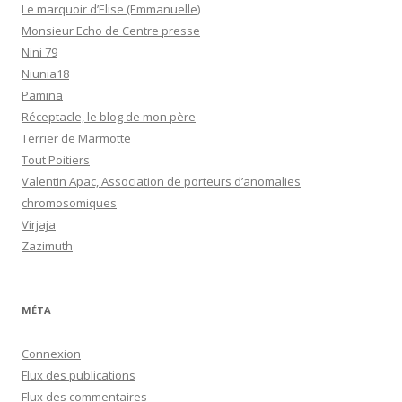
Le marquoir d’Elise (Emmanuelle)
Monsieur Echo de Centre presse
Nini 79
Niunia18
Pamina
Réceptacle, le blog de mon père
Terrier de Marmotte
Tout Poitiers
Valentin Apac, Association de porteurs d’anomalies
chromosomiques
Virjaja
Zazimuth
MÉTA
Connexion
Flux des publications
Flux des commentaires