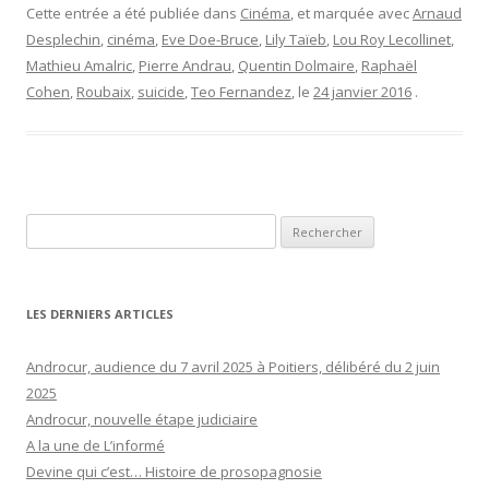
Cette entrée a été publiée dans
Cinéma
, et marquée avec
Arnaud
Desplechin
,
cinéma
,
Eve Doe-Bruce
,
Lily Taïeb
,
Lou Roy Lecollinet
,
Mathieu Amalric
,
Pierre Andrau
,
Quentin Dolmaire
,
Raphaël
Cohen
,
Roubaix
,
suicide
,
Teo Fernandez
, le
24 janvier 2016
.
Rechercher :
LES DERNIERS ARTICLES
Androcur, audience du 7 avril 2025 à Poitiers, délibéré du 2 juin
2025
Androcur, nouvelle étape judiciaire
A la une de L’informé
Devine qui c’est… Histoire de prosopagnosie