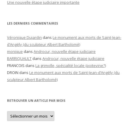
Une nouvelle étape judiciaire importante
LES DERNIERS COMMENTAIRES
Véronique Dujardin
dans
Le monument aux morts de Saint-Jean-
d’Angély (du sculpteur Albert Bartholomé)
monique
dans
Androcur, nouvelle étape judiciaire
BARRIQUAULT
dans
Androcur, nouvelle étape judiciaire
FRANCOIS
dans
La grimolle, spécialité locale (poitevine?)
DROIN
dans
Le monument aux morts de Saint-Jean-d’Angély (du
sculpteur Albert Bartholomé)
RETROUVER UN ARTICLE PAR MOIS
Retrouver
un
article
par
mois