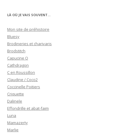
LÀ OÙ JE VAIS SOUVENT…
Mon site de préhistoire
Bluesy
Brodineries et charivaris
Brodstitch
Capucine O
Cathdragon
C en Roussillon
Claudine / Coco2
Coccinelle Poitiers
Criquette
Dalinele
Effondrille et abat-faim
Luna
Mamazerty
Marlie