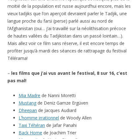
moitié de la population est russe aujourd’hui encore, mais les
vieux tadjiks que l’on aperçoit devraient parler le Tadjik, une
langue proche du farsi (perse) parlé aussi au nord de
l’Afghanistan (oui… j’ai travaillé sur la néolithisation précoce
de hautes vallées du Tadjikistan dans un passé lointain…).
Mais allez voir ce film sans réserve, il est encore temps de
profiter jusqu’à mardi des séances de rattrapage du festival
Télérama!
–
les films que j’ai vus avant le festival, 8 sur 16, c’est
pas mal!
Mia Madre
de Nanni Moretti
Mustang
de Deniz Gamze Ergüven
Dheepan
de Jacques Audiard
L’homme irrationnel
de Woody Allen
Taxi Téhéran
de Jafar Panahi
Back Home
de Joachim Trier