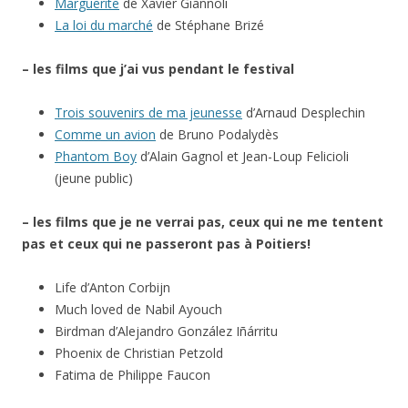
Marguerite
de Xavier Giannoli
La loi du marché
de Stéphane Brizé
– les films que j’ai vus pendant le festival
Trois souvenirs de ma jeunesse
d’Arnaud Desplechin
Comme un avion
de Bruno Podalydès
Phantom Boy
d’Alain Gagnol et Jean-Loup Felicioli
(jeune public)
– les films que je ne verrai pas, ceux qui ne me tentent
pas et ceux qui ne passeront pas à Poitiers!
Life d’Anton Corbijn
Much loved de Nabil Ayouch
Birdman d’Alejandro González Iñárritu
Phoenix de Christian Petzold
Fatima de Philippe Faucon