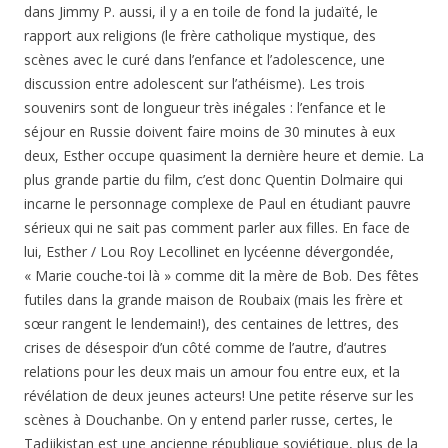
dans Jimmy P. aussi, il y a en toile de fond la judaïté, le
rapport aux religions (le frère catholique mystique, des
scènes avec le curé dans l’enfance et l’adolescence, une
discussion entre adolescent sur l’athéisme). Les trois
souvenirs sont de longueur très inégales : l’enfance et le
séjour en Russie doivent faire moins de 30 minutes à eux
deux, Esther occupe quasiment la dernière heure et demie. La
plus grande partie du film, c’est donc Quentin Dolmaire qui
incarne le personnage complexe de Paul en étudiant pauvre
sérieux qui ne sait pas comment parler aux filles. En face de
lui, Esther / Lou Roy Lecollinet en lycéenne dévergondée,
« Marie couche-toi là » comme dit la mère de Bob. Des fêtes
futiles dans la grande maison de Roubaix (mais les frère et
sœur rangent le lendemain!), des centaines de lettres, des
crises de désespoir d’un côté comme de l’autre, d’autres
relations pour les deux mais un amour fou entre eux, et la
révélation de deux jeunes acteurs! Une petite réserve sur les
scènes à Douchanbe. On y entend parler russe, certes, le
Tadjikistan est une ancienne république soviétique, plus de la