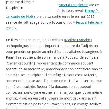
d’
Arnaud Desplechin
(de ce
réalisateur, revoir
Jimmy P.
et
Un conte de Noël
) lors de sa sortie en salle en mai 2015,
séance de rattrapage donc à l’occasion du «
festival télérama
2016
».
Le film :
de nos jours, Paul Dédalus [
Mathieu Amalric
],
anthopologue, la petite cinquantaine, rentre du Tadjikistan
pour prendre un poste au ministère des affaires étrangères à
Paris. Il se souvient de son enfance à Roubaix, de son père
[Olivier Rabourdin], représentant de commerce souvent
absent, de sa mère folle, abandonnant son petit frère Ivan et
sa petite sœur Delphine, il se réfugiait alors chez sa tante,
apprenant le russe avec l’amie de celle-ci… Il a 11 ans lorsque
sa mère se suicide. Retour à la douane, son passeport
coince, un homonyme est né le même jour que lui, au même
endroit, vivait en Australie jusqu’à sa mort deux ans avant.
Comment est-ce possible? Il avait 16 ans, un voyage scolaire