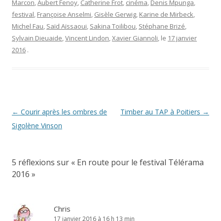
Marcon
,
Aubert Fenoy
,
Catherine Frot
,
cinéma
,
Denis Mpunga
,
festival
,
Françoise Anselmi
,
Gisèle Gerwig
,
Karine de Mirbeck
,
Michel Fau
,
Saïd Aïssaoui
,
Sakina Toilibou
,
Stéphane Brizé
,
Sylvain Dieuaide
,
Vincent Lindon
,
Xavier Giannoli
, le
17 janvier
2016
.
Navigation
←
Courir après les ombres de
Timber au TAP à Poitiers
→
des
Sigolène Vinson
articles
5 réflexions sur «
En route pour le festival Télérama
2016
»
Chris
17 janvier 2016 à 16 h 13 min