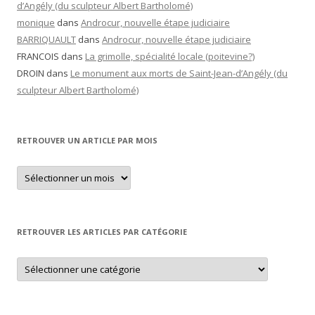
d’Angély (du sculpteur Albert Bartholomé)
monique
dans
Androcur, nouvelle étape judiciaire
BARRIQUAULT
dans
Androcur, nouvelle étape judiciaire
FRANCOIS
dans
La grimolle, spécialité locale (poitevine?)
DROIN
dans
Le monument aux morts de Saint-Jean-d’Angély (du
sculpteur Albert Bartholomé)
RETROUVER UN ARTICLE PAR MOIS
Retrouver
un
article
par
mois
RETROUVER LES ARTICLES PAR CATÉGORIE
Retrouver
les
articles
par
catégorie