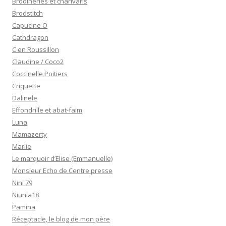
Brodineries et charivaris
Brodstitch
Capucine O
Cathdragon
C en Roussillon
Claudine / Coco2
Coccinelle Poitiers
Criquette
Dalinele
Effondrille et abat-faim
Luna
Mamazerty
Marlie
Le marquoir d’Elise (Emmanuelle)
Monsieur Echo de Centre presse
Nini 79
Niunia18
Pamina
Réceptacle, le blog de mon père