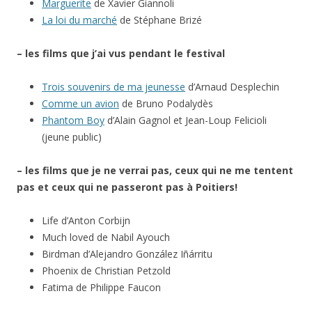
Marguerite
de Xavier Giannoli
La loi du marché
de Stéphane Brizé
– les films que j’ai vus pendant le festival
Trois souvenirs de ma jeunesse
d’Arnaud Desplechin
Comme un avion
de Bruno Podalydès
Phantom Boy
d’Alain Gagnol et Jean-Loup Felicioli
(jeune public)
– les films que je ne verrai pas, ceux qui ne me tentent
pas et ceux qui ne passeront pas à Poitiers!
Life d’Anton Corbijn
Much loved de Nabil Ayouch
Birdman d’Alejandro González Iñárritu
Phoenix de Christian Petzold
Fatima de Philippe Faucon