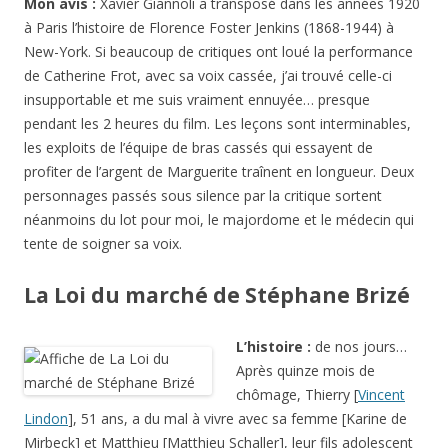
Mon avis :
Xavier Giannoli a transposé dans les années 1920
à Paris l’histoire de Florence Foster Jenkins (1868-1944) à
New-York. Si beaucoup de critiques ont loué la performance
de Catherine Frot, avec sa voix cassée, j’ai trouvé celle-ci
insupportable et me suis vraiment ennuyée… presque
pendant les 2 heures du film. Les leçons sont interminables,
les exploits de l’équipe de bras cassés qui essayent de
profiter de l’argent de Marguerite traînent en longueur. Deux
personnages passés sous silence par la critique sortent
néanmoins du lot pour moi, le majordome et le médecin qui
tente de soigner sa voix.
La Loi du marché de Stéphane Brizé
L’histoire :
de nos jours…
Après quinze mois de
chômage, Thierry [
Vincent
Lindon
], 51 ans, a du mal à vivre avec sa femme [Karine de
Mirbeck] et Matthieu [Matthieu Schaller], leur fils adolescent