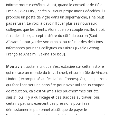
infirme moteur cérébral. Aussi, quand le conseiller de Pôle
Emploi [Yves Ory], après plusieurs propositions décalées, lui
propose un poste de vigile dans un supermarché, il ne peut
pas refuser. Le voici à devoir fliquer plus ses nouveaux
collègues que les clients. Alors que son couple vacille, il doit
faire des choix, accepter d’être du côté du patron [Saïd
Aïssaoui] pour garder son emploi ou refuser des délations
infamantes pour ses collègues caissières [Gisèle Gerwig,
Françoise Anselmi, Sakina Toilibou].
Mon avis :
toute la critique s’est extasiée sur cette histoire
qui retrace un monde du travail cruel, et sur le rôle de Vincent
Lindon (récompensé au festival de Cannes). Oui, des patrons
qui font licencier une caissière pour avoir utiliser un coupon
de réduction, ça s’est vu (mais les prud’hommes ont été
saisis), oui, il y a du flicage et des suicides au travail, oui,
certains patrons exercent des pressions pour faire
démissionner le personnel plutôt que de payer le