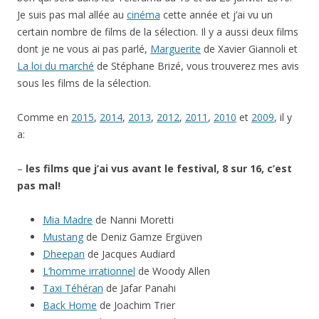
Je suis pas mal allée au
cinéma
cette année et j’ai vu un
certain nombre de films de la sélection. Il y a aussi deux films
dont je ne vous ai pas parlé,
Marguerite
de Xavier Giannoli et
La loi du marché
de Stéphane Brizé, vous trouverez mes avis
sous les films de la sélection.
Comme en
2015
,
2014
,
2013
,
2012
,
2011
,
2010
et
2009
, il y
a:
–
les films que j’ai vus avant le festival, 8 sur 16, c’est
pas mal!
Mia Madre
de Nanni Moretti
Mustang
de Deniz Gamze Ergüven
Dheepan
de Jacques Audiard
L’homme irrationnel
de Woody Allen
Taxi Téhéran
de Jafar Panahi
Back Home
de Joachim Trier