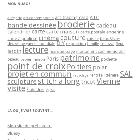
MON NUAGE…
art trading card
ATC
allégorie
art contemporain
broderie
bande dessinée
cadeau
carte
carte maison
calendrier
carte postale ancienne
couture
cinéma
carte à publicité
cuisine
Deux-Sèvres
DIY
exposition
festival
famille
deuxième guerre mondiale
fleur
lecture
jardin
marque-page
monument commémoratif
patrimoine
Paris
oiseau
papier maison
pochette
point de croix
Poitiers
polar
projet en commun
SAL
rentrée littéraire
recyclage
stitch a long
Vienne
sculpture
tricot
visite
États-Unis
église
LÀ OÙ JE VAIS SOUVENT…
Mon site de préhistoire
Bluesy