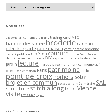
Retrouver
les
articles
par
catégorie
MON NUAGE…
art trading card
ATC
allégorie
art contemporain
broderie
bande dessinée
cadeau
carte
carte maison
calendrier
carte postale ancienne
couture
cinéma
carte à publicité
cuisine
Deux-Sèvres
DIY
exposition
festival
famille
deuxième guerre mondiale
fleur
lecture
jardin
marque-page
monument commémoratif
patrimoine
Paris
oiseau
papier maison
pochette
point de croix
Poitiers
polar
projet en commun
SAL
rentrée littéraire
recyclage
stitch a long
Vienne
sculpture
tricot
visite
États-Unis
église
LÀ OÙ JE VAIS SOUVENT…