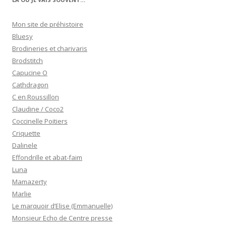
Mon site de préhistoire
Bluesy
Brodineries et charivaris
Brodstitch
Capucine O
Cathdragon
C en Roussillon
Claudine / Coco2
Coccinelle Poitiers
Criquette
Dalinele
Effondrille et abat-faim
Luna
Mamazerty
Marlie
Le marquoir d’Elise (Emmanuelle)
Monsieur Echo de Centre presse