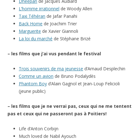
Dheepan
de Jacques Audiard
L’homme irrationnel
de Woody Allen
Taxi Téhéran
de Jafar Panahi
Back Home
de Joachim Trier
Marguerite
de Xavier Giannoli
La loi du marché
de Stéphane Brizé
– les films que j’ai vus pendant le festival
Trois souvenirs de ma jeunesse
d’Arnaud Desplechin
Comme un avion
de Bruno Podalydès
Phantom Boy
d’Alain Gagnol et Jean-Loup Felicioli
(jeune public)
– les films que je ne verrai pas, ceux qui ne me tentent
pas et ceux qui ne passeront pas à Poitiers!
Life d’Anton Corbijn
Much loved de Nabil Ayouch