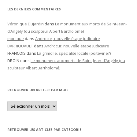
LES DERNIERS COMMENTAIRES
Véronique Dujardin
dans
Le monument aux morts de Saint-Jean-
d’Angély (du sculpteur Albert Bartholomé)
monique
dans
Androcur, nouvelle étape judiciaire
BARRIQUAULT
dans
Androcur, nouvelle étape judiciaire
FRANCOIS
dans
La grimolle, spécialité locale (poitevine?)
DROIN
dans
Le monument aux morts de Saint-Jean-d’Angély (du
sculpteur Albert Bartholomé)
RETROUVER UN ARTICLE PAR MOIS
Retrouver
un
article
par
mois
RETROUVER LES ARTICLES PAR CATÉGORIE