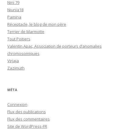
Nini 79
Niunia18
Pamina
Réceptacle, le blog de mon père
Terrier de Marmotte
Tout Poitiers
Valentin Apac, Association de porteurs d’anomalies
chromosomiques
Virjaja
Zazimuth
MÉTA
Connexion
Flux des publications
Flux des commentaires
Site de WordPress-FR