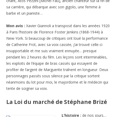
chant, Atos Pezzini [Michel Fau], ancien chanteur sur la fin de
sa carrière, qui débarque avec son gigolo, une femme à
barbe et un ­pianiste…
Mon avis :
Xavier Giannoli a transposé dans les années 1920
à Paris l’histoire de Florence Foster Jenkins (1868-1944) à
New-York. Si beaucoup de critiques ont loué la performance
de Catherine Frot, avec sa voix cassée, j’ai trouvé celle-ci
insupportable et me suis vraiment ennuyée… presque
pendant les 2 heures du film. Les leçons sont interminables,
les exploits de l’équipe de bras cassés qui essayent de
profiter de l’argent de Marguerite traînent en longueur. Deux
personnages passés sous silence par la critique sortent
néanmoins du lot pour moi, le majordome et le médecin qui
tente de soigner sa voix.
La Loi du marché de Stéphane Brizé
L’histoire :
de nos jours…