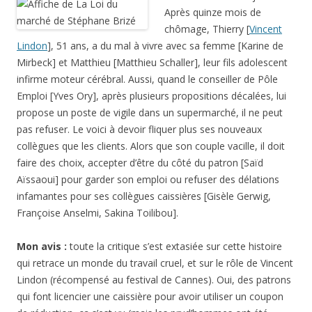
Après quinze mois de
chômage, Thierry [
Vincent
Lindon
], 51 ans, a du mal à vivre avec sa femme [Karine de
Mirbeck] et Matthieu [Matthieu Schaller], leur fils adolescent
infirme moteur cérébral. Aussi, quand le conseiller de Pôle
Emploi [Yves Ory], après plusieurs propositions décalées, lui
propose un poste de vigile dans un supermarché, il ne peut
pas refuser. Le voici à devoir fliquer plus ses nouveaux
collègues que les clients. Alors que son couple vacille, il doit
faire des choix, accepter d’être du côté du patron [Saïd
Aïssaoui] pour garder son emploi ou refuser des délations
infamantes pour ses collègues caissières [Gisèle Gerwig,
Françoise Anselmi, Sakina Toilibou].
Mon avis :
toute la critique s’est extasiée sur cette histoire
qui retrace un monde du travail cruel, et sur le rôle de Vincent
Lindon (récompensé au festival de Cannes). Oui, des patrons
qui font licencier une caissière pour avoir utiliser un coupon