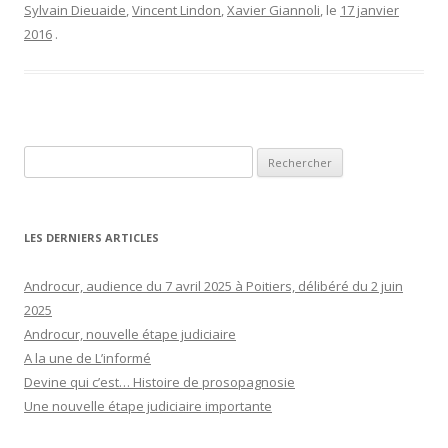
Sylvain Dieuaide
,
Vincent Lindon
,
Xavier Giannoli
, le
17 janvier
2016
.
Rechercher :
LES DERNIERS ARTICLES
Androcur, audience du 7 avril 2025 à Poitiers, délibéré du 2 juin
2025
Androcur, nouvelle étape judiciaire
A la une de L’informé
Devine qui c’est… Histoire de prosopagnosie
Une nouvelle étape judiciaire importante