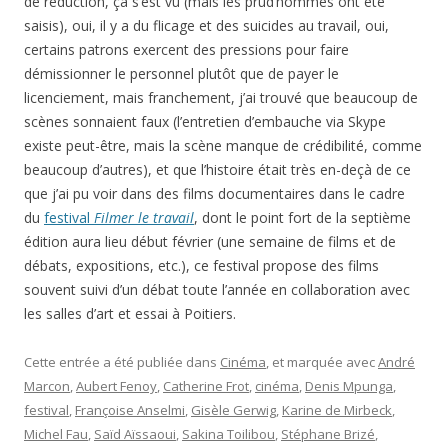
de réduction, ça s’est vu (mais les prud’hommes ont été
saisis), oui, il y a du flicage et des suicides au travail, oui,
certains patrons exercent des pressions pour faire
démissionner le personnel plutôt que de payer le
licenciement, mais franchement, j’ai trouvé que beaucoup de
scènes sonnaient faux (l’entretien d’embauche via Skype
existe peut-être, mais la scène manque de crédibilité, comme
beaucoup d’autres), et que l’histoire était très en-deçà de ce
que j’ai pu voir dans des films documentaires dans le cadre
du
festival
Filmer le travail
, dont le point fort de la septième
édition aura lieu début février (une semaine de films et de
débats, expositions, etc.), ce festival propose des films
souvent suivi d’un débat toute l’année en collaboration avec
les salles d’art et essai à Poitiers.
Cette entrée a été publiée dans
Cinéma
, et marquée avec
André
Marcon
,
Aubert Fenoy
,
Catherine Frot
,
cinéma
,
Denis Mpunga
,
festival
,
Françoise Anselmi
,
Gisèle Gerwig
,
Karine de Mirbeck
,
Michel Fau
,
Saïd Aïssaoui
,
Sakina Toilibou
,
Stéphane Brizé
,