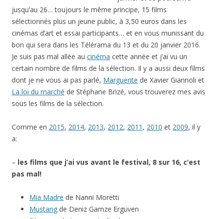
jusqu’au 26… toujours le même principe, 15 films
sélectionnés plus un jeune public, à 3,50 euros dans les
cinémas d’art et essai participants… et en vous munissant du
bon qui sera dans les Télérama du 13 et du 20 janvier 2016.
Je suis pas mal allée au
cinéma
cette année et j’ai vu un
certain nombre de films de la sélection. Il y a aussi deux films
dont je ne vous ai pas parlé,
Marguerite
de Xavier Giannoli et
La loi du marché
de Stéphane Brizé, vous trouverez mes avis
sous les films de la sélection.
Comme en
2015
,
2014
,
2013
,
2012
,
2011
,
2010
et
2009
, il y
a:
–
les films que j’ai vus avant le festival, 8 sur 16, c’est
pas mal!
Mia Madre
de Nanni Moretti
Mustang
de Deniz Gamze Ergüven