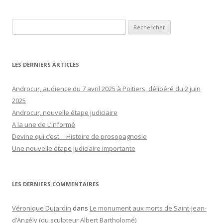
Rechercher :
LES DERNIERS ARTICLES
Androcur, audience du 7 avril 2025 à Poitiers, délibéré du 2 juin
2025
Androcur, nouvelle étape judiciaire
A la une de L’informé
Devine qui c’est… Histoire de prosopagnosie
Une nouvelle étape judiciaire importante
LES DERNIERS COMMENTAIRES
Véronique Dujardin
dans
Le monument aux morts de Saint-Jean-
d’Angély (du sculpteur Albert Bartholomé)