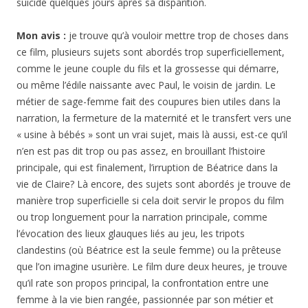
suicidé quelques jours après sa disparition.
Mon avis :
je trouve qu’à vouloir mettre trop de choses dans
ce film, plusieurs sujets sont abordés trop superficiellement,
comme le jeune couple du fils et la grossesse qui démarre,
ou même l’édile naissante avec Paul, le voisin de jardin. Le
métier de sage-femme fait des coupures bien utiles dans la
narration, la fermeture de la maternité et le transfert vers une
« usine à bébés » sont un vrai sujet, mais là aussi, est-ce qu’il
n’en est pas dit trop ou pas assez, en brouillant l’histoire
principale, qui est finalement, l’irruption de Béatrice dans la
vie de Claire? Là encore, des sujets sont abordés je trouve de
manière trop superficielle si cela doit servir le propos du film
ou trop longuement pour la narration principale, comme
l’évocation des lieux glauques liés au jeu, les tripots
clandestins (où Béatrice est la seule femme) ou la prêteuse
que l’on imagine usurière. Le film dure deux heures, je trouve
qu’il rate son propos principal, la confrontation entre une
femme à la vie bien rangée, passionnée par son métier et