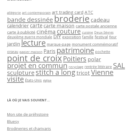
art trading card
ATC
allégorie
art contemporain
broderie
bande dessinée
cadeau
carte
carte maison
calendrier
carte postale ancienne
couture
cinéma
carte à publicité
cuisine
Deux-Sèvres
DIY
exposition
festival
famille
deuxième guerre mondiale
fleur
lecture
jardin
marque-page
monument commémoratif
patrimoine
Paris
oiseau
papier maison
pochette
point de croix
Poitiers
polar
projet en commun
SAL
rentrée littéraire
recyclage
stitch a long
Vienne
sculpture
tricot
visite
États-Unis
église
LÀ OÙ JE VAIS SOUVENT…
Mon site de préhistoire
Bluesy
Brodineries et charivaris