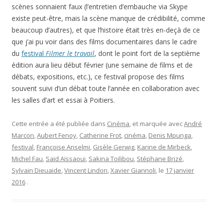
scènes sonnaient faux (l’entretien d’embauche via Skype
existe peut-être, mais la scène manque de crédibilité, comme
beaucoup d’autres), et que l’histoire était très en-deçà de ce
que j’ai pu voir dans des films documentaires dans le cadre
du
festival
Filmer le travail
, dont le point fort de la septième
édition aura lieu début février (une semaine de films et de
débats, expositions, etc.), ce festival propose des films
souvent suivi d’un débat toute l’année en collaboration avec
les salles d’art et essai à Poitiers.
Cette entrée a été publiée dans
Cinéma
, et marquée avec
André
Marcon
,
Aubert Fenoy
,
Catherine Frot
,
cinéma
,
Denis Mpunga
,
festival
,
Françoise Anselmi
,
Gisèle Gerwig
,
Karine de Mirbeck
,
Michel Fau
,
Saïd Aïssaoui
,
Sakina Toilibou
,
Stéphane Brizé
,
Sylvain Dieuaide
,
Vincent Lindon
,
Xavier Giannoli
, le
17 janvier
2016
.