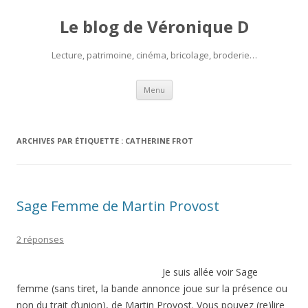
Le blog de Véronique D
Lecture, patrimoine, cinéma, bricolage, broderie…
Aller
Menu
au
contenu
ARCHIVES PAR ÉTIQUETTE :
CATHERINE FROT
Sage Femme de Martin Provost
2 réponses
Je suis allée voir Sage
femme (sans tiret, la bande annonce joue sur la présence ou
non du trait d’union), de Martin Provost. Vous pouvez (re)lire