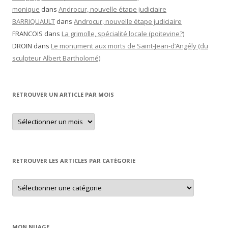
monique
dans
Androcur, nouvelle étape judiciaire
BARRIQUAULT
dans
Androcur, nouvelle étape judiciaire
FRANCOIS
dans
La grimolle, spécialité locale (poitevine?)
DROIN
dans
Le monument aux morts de Saint-Jean-d’Angély (du
sculpteur Albert Bartholomé)
RETROUVER UN ARTICLE PAR MOIS
Retrouver
un
article
par
mois
RETROUVER LES ARTICLES PAR CATÉGORIE
Retrouver
les
articles
par
catégorie
MON NUAGE…