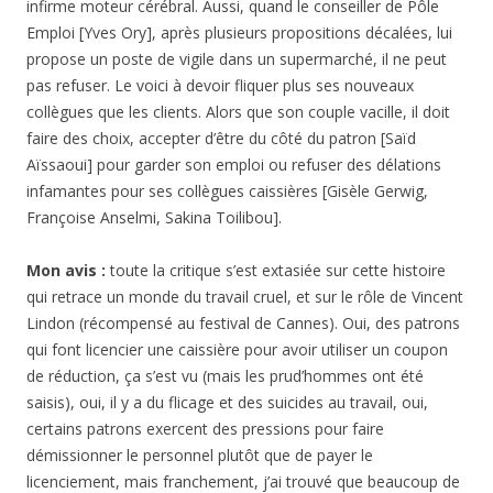
infirme moteur cérébral. Aussi, quand le conseiller de Pôle
Emploi [Yves Ory], après plusieurs propositions décalées, lui
propose un poste de vigile dans un supermarché, il ne peut
pas refuser. Le voici à devoir fliquer plus ses nouveaux
collègues que les clients. Alors que son couple vacille, il doit
faire des choix, accepter d’être du côté du patron [Saïd
Aïssaoui] pour garder son emploi ou refuser des délations
infamantes pour ses collègues caissières [Gisèle Gerwig,
Françoise Anselmi, Sakina Toilibou].
Mon avis :
toute la critique s’est extasiée sur cette histoire
qui retrace un monde du travail cruel, et sur le rôle de Vincent
Lindon (récompensé au festival de Cannes). Oui, des patrons
qui font licencier une caissière pour avoir utiliser un coupon
de réduction, ça s’est vu (mais les prud’hommes ont été
saisis), oui, il y a du flicage et des suicides au travail, oui,
certains patrons exercent des pressions pour faire
démissionner le personnel plutôt que de payer le
licenciement, mais franchement, j’ai trouvé que beaucoup de