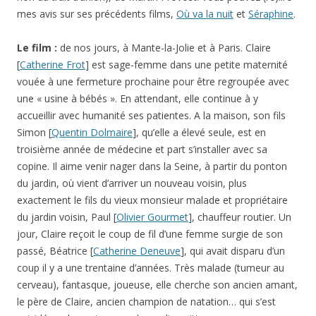
mes avis sur ses précédents films,
Où va la nuit
et
Séraphine
.
Le film :
de nos jours, à Mante-la-Jolie et à Paris. Claire
[
Catherine Frot
] est sage-femme dans une petite maternité
vouée à une fermeture prochaine pour être regroupée avec
une « usine à bébés ». En attendant, elle continue à y
accueillir avec humanité ses patientes. A la maison, son fils
Simon [
Quentin Dolmaire
], qu’elle a élevé seule, est en
troisième année de médecine et part s’installer avec sa
copine. Il aime venir nager dans la Seine, à partir du ponton
du jardin, où vient d’arriver un nouveau voisin, plus
exactement le fils du vieux monsieur malade et propriétaire
du jardin voisin, Paul [
Olivier Gourmet
], chauffeur routier. Un
jour, Claire reçoit le coup de fil d’une femme surgie de son
passé, Béatrice [
Catherine Deneuve
], qui avait disparu d’un
coup il y a une trentaine d’années. Très malade (tumeur au
cerveau), fantasque, joueuse, elle cherche son ancien amant,
le père de Claire, ancien champion de natation… qui s’est