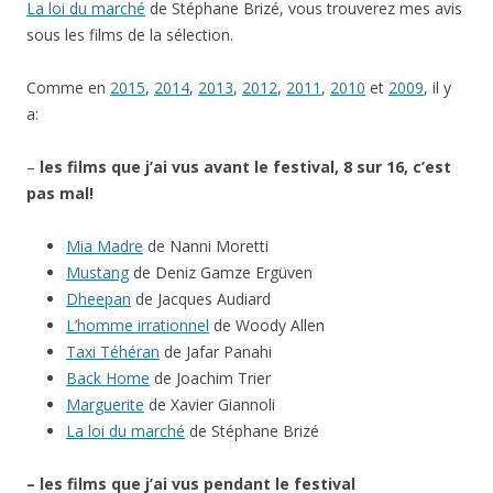
La loi du marché
de Stéphane Brizé, vous trouverez mes avis
sous les films de la sélection.
Comme en
2015
,
2014
,
2013
,
2012
,
2011
,
2010
et
2009
, il y
a:
–
les films que j’ai vus avant le festival, 8 sur 16, c’est
pas mal!
Mia Madre
de Nanni Moretti
Mustang
de Deniz Gamze Ergüven
Dheepan
de Jacques Audiard
L’homme irrationnel
de Woody Allen
Taxi Téhéran
de Jafar Panahi
Back Home
de Joachim Trier
Marguerite
de Xavier Giannoli
La loi du marché
de Stéphane Brizé
– les films que j’ai vus pendant le festival