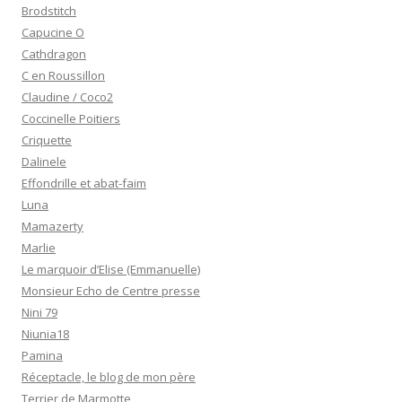
Brodstitch
Capucine O
Cathdragon
C en Roussillon
Claudine / Coco2
Coccinelle Poitiers
Criquette
Dalinele
Effondrille et abat-faim
Luna
Mamazerty
Marlie
Le marquoir d’Elise (Emmanuelle)
Monsieur Echo de Centre presse
Nini 79
Niunia18
Pamina
Réceptacle, le blog de mon père
Terrier de Marmotte