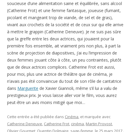
soucieuse d’une alimentation saine et équilibrée, sans alcool
(Catherine Frot) et une femme fantasque, joueuse (fumant,
picolant et mangeant trop de viande, de sel et de gras),
vivant aux crochets de la société et de ceux sur qui elle arrive
à mettre le grappin (Catherine Deneuve). Je ne suis pas sûre
que la greffe entre les deux actrices, qui jouaient pour la
première fois ensemble, ait vraiment pris non plus, à part la
scène de projection de diapositives, j’ai eu l’impression de
deux femmes jouant côte à côte, un peu contraintes, plutôt
que de deux actrices complices. Catherine Frot est aussi,
pour moi, plus une actrice de théâtre que de cinéma, je
n’avais pas été convaincue du tout de son rôle de cantatrice
dans
Marguerite
de Xavier Giannoli, même s’il lui a valu de
prestigieux prix. Je vous laisse aller voir le film, vous aurez
peut-être un avis moins mitigé que moi…
Cette entrée a été publiée dans
Cinéma
, et marquée avec
Catherine Deneuve
,
Catherine Frot
,
cinéma
,
Martin Provost
,
Olivier Gourmet
,
Quentin Dolmaire
,
sage-femme
, le
25 mars 2017
.