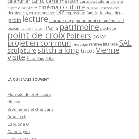
carte
carte maison
calendrier
carte postale ancienne
couture
cinéma
carte à publicité
cuisine
Deux-Sèvres
DIY
exposition
festival
famille
deuxième guerre mondiale
fleur
lecture
jardin
marque-page
monument commémoratif
patrimoine
Paris
oiseau
papier maison
pochette
point de croix
Poitiers
polar
projet en commun
SAL
rentrée littéraire
recyclage
stitch a long
Vienne
sculpture
tricot
visite
États-Unis
église
LÀ OÙ JE VAIS SOUVENT…
Mon site de préhistoire
Bluesy
Brodineries et charivaris
Brodstitch
Capucine O
Cathdragon