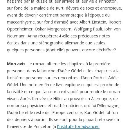
nazisme par la Russie et leur arrivée et leur vie à Princeton,
sur fond de la maladie de Kurt, dévoré de tocs et anorexique,
avant de devenir carrément paranoïaque à l’époque du
maccarthysme, sur fond d’amitié avec Albert Einstein, Robert
Oppenheimer, Oskar Morgenstern, Wolfgang Pauli, John von
Neumann. Anna récupèrera-t-elle ces précieuses notes
écrites dans une sténographie allemande que seules
quelques personnes (dont elle) peuvent encore déchiffrer?
Mon avis
: le roman alterne les chapitres à la première
personne, dans la bouche d’Adèle Gödel et les chapitres à la
troisième personne sur les rencontres d’Anna Roth et Adèle
Gödel. Une note en fin de livre explique ce qui est proche de
la réalité et ce que l’auteur a extrapolé pour rendre le roman
vivant. Après l’arrivée de Hitler au pouvoir en Allemagne, de
nombreux physiciens et mathématiciens ont fui l’Allemagne,
l’Autriche et le reste de l’Europe centrale, Kurt Gödel fut l’un
des derniers à partir… Ils se sont pour la plupart retrouvés à
l’université de Princeton (à
l’institute for advanced