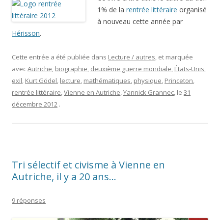
1% de la
rentrée littéraire
organisé
à nouveau cette année par
Hérisson
.
Cette entrée a été publiée dans
Lecture / autres
, et marquée
avec
Autriche
,
biographie
,
deuxième guerre mondiale
,
États-Unis
,
exil
,
Kurt Gödel
,
lecture
,
mathématiques
,
physique
,
Princeton
,
rentrée littéraire
,
Vienne en Autriche
,
Yannick Grannec
, le
31
décembre 2012
.
Tri sélectif et civisme à Vienne en
Autriche, il y a 20 ans…
9 réponses