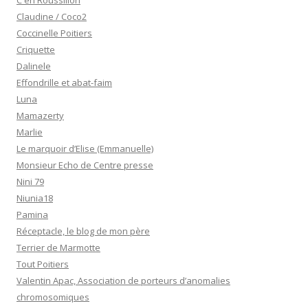
C en Roussillon
Claudine / Coco2
Coccinelle Poitiers
Criquette
Dalinele
Effondrille et abat-faim
Luna
Mamazerty
Marlie
Le marquoir d’Elise (Emmanuelle)
Monsieur Echo de Centre presse
Nini 79
Niunia18
Pamina
Réceptacle, le blog de mon père
Terrier de Marmotte
Tout Poitiers
Valentin Apac, Association de porteurs d’anomalies
chromosomiques