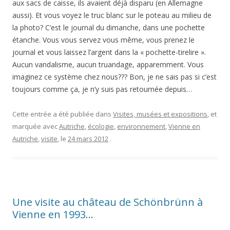
aux sacs de caisse, ils avaient déjà disparu (en Allemagne
aussi). Et vous voyez le truc blanc sur le poteau au milieu de
la photo? C’est le journal du dimanche, dans une pochette
étanche. Vous vous servez vous même, vous prenez le
journal et vous laissez l’argent dans la « pochette-tirelire ».
Aucun vandalisme, aucun truandage, apparemment. Vous
imaginez ce système chez nous??? Bon, je ne sais pas si c’est
toujours comme ça, je n’y suis pas retournée depuis…
Cette entrée a été publiée dans
Visites, musées et expositions
, et
marquée avec
Autriche
,
écologie
,
environnement
,
Vienne en
Autriche
,
visite
, le
24 mars 2012
.
Une visite au château de Schönbrünn à
Vienne en 1993…