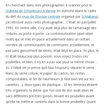
En cherchant dans mes photographies à scanner pour le
château de Schönbrünn à Vienne
en Autriche (dans le cadre
du défi du
mois de l’Europe centrale
organisé par
Schlabaya
),
j’ai retrouvé aussi cette photographie… C’était en juin/juillet
1993. En centre-ville, il n’y avait déjà plus de ramassage des
ordures au porte-à-porte. La conteneurisation (quel vilain
mot!) qui se met en place actuellement dans un certain
nombre de communautés de communes actuellement, et
pas sans grincement de dents, était déjà en place. En plus, le
tri était beaucoup plus poussé, vous voyez toutes ces
poubelles, et bien, il n’y en a pas une pour la même chose…
Ici, il fallait (et je pense qu’il faut toujours) séparer le verre
blanc du verre coloré, le papier du carton, les restes
compostables, le fer de l’aluminium (il faut bien lire sur les
canettes…), deux types de plastique… Et les Viennois étaient
très organisés, la dame que l’on voit de dos avait plein de
sacs différents pré-triés (posés devant les poubelles avant
qu’elle ne mette le contenu dans la bonne poubelle). Quant