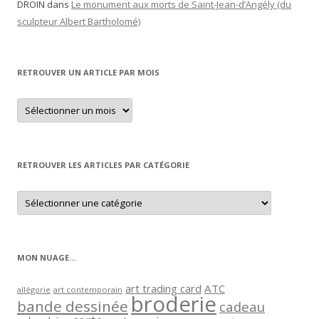
DROIN
dans
Le monument aux morts de Saint-Jean-d’Angély (du
sculpteur Albert Bartholomé)
RETROUVER UN ARTICLE PAR MOIS
Retrouver
un
article
par
mois
RETROUVER LES ARTICLES PAR CATÉGORIE
Retrouver
les
articles
par
catégorie
MON NUAGE…
art trading card
ATC
allégorie
art contemporain
broderie
bande dessinée
cadeau