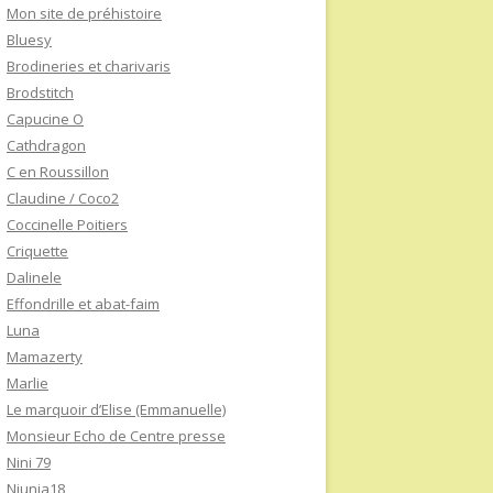
Mon site de préhistoire
Bluesy
Brodineries et charivaris
Brodstitch
Capucine O
Cathdragon
C en Roussillon
Claudine / Coco2
Coccinelle Poitiers
Criquette
Dalinele
Effondrille et abat-faim
Luna
Mamazerty
Marlie
Le marquoir d’Elise (Emmanuelle)
Monsieur Echo de Centre presse
Nini 79
Niunia18