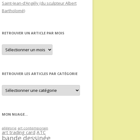
Saint-Jean-d’Angély (du sculpteur Albert
Bartholomé)
RETROUVER UN ARTICLE PAR MOIS
Retrouver
un
article
par
mois
RETROUVER LES ARTICLES PAR CATÉGORIE
Retrouver
les
articles
par
catégorie
MON NUAGE…
allégorie
art contemporain
art trading card
ATC
bande dessinée