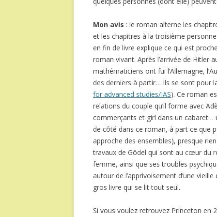
quelques personnes (dont elle) peuvent
Mon avis
: le roman alterne les chapit
et les chapitres à la troisième personn
en fin de livre explique ce qui est proch
roman vivant. Après l’arrivée de Hitler
mathématiciens ont fui l’Allemagne, l’Aut
des derniers à partir… Ils se sont pour l
for advanced studies/IAS
). Ce roman est
relations du couple qu’il forme avec Adèl
commerçants et girl dans un cabaret…
de côté dans ce roman, à part ce que p
approche des ensembles), presque rien
travaux de Gödel qui sont au cœur du ro
femme, ainsi que ses troubles psychique
autour de l’apprivoisement d’une vieille
gros livre qui se lit tout seul.
Si vous voulez retrouvez Princeton en 20