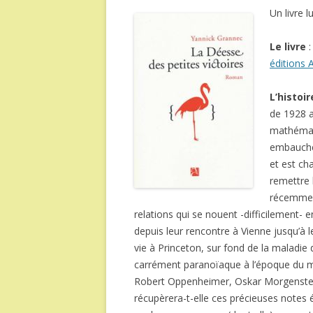
Un livre 
Le livre
éditions 
L’histoir
de 1928 a
mathémati
embauché
et est ch
remettre 
récemment
relations qui se nouent -difficilement- e
depuis leur rencontre à Vienne jusqu’à le
vie à Princeton, sur fond de la maladie
carrément paranoïaque à l’époque du ma
Robert Oppenheimer, Oskar Morgenste
récupèrera-t-elle ces précieuses notes