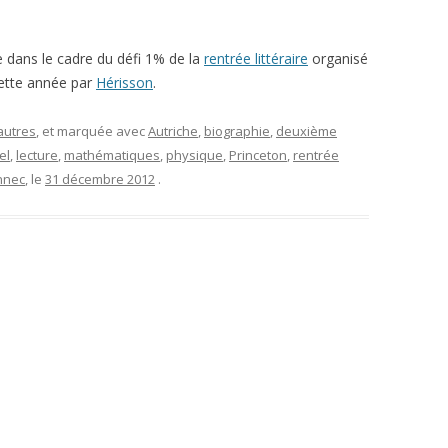
re dans le cadre du défi 1% de la
rentrée littéraire
organisé
ette année par
Hérisson
.
autres
, et marquée avec
Autriche
,
biographie
,
deuxième
el
,
lecture
,
mathématiques
,
physique
,
Princeton
,
rentrée
nnec
, le
31 décembre 2012
.