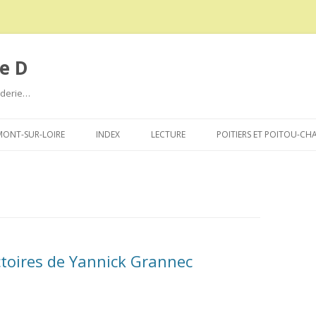
e D
roderie…
Aller
au
ONT-SUR-LOIRE
INDEX
LECTURE
POITIERS ET POITOU-CH
contenu
ctoires de Yannick Grannec