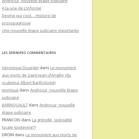
Androcur, nouvelle étape judiciaire
A la une de L’informé
Devine qui c’est… Histoire de
prosopagnosie
Une nouvelle étape judiciaire importante
LES DERNIERS COMMENTAIRES
Véronique Dujardin
dans
Le monument
aux morts de Saint-Jean-d’Angély (du
sculpteur Albert Bartholomé)
monique
dans
Androcur, nouvelle étape
judiciaire
BARRIQUAULT
dans
Androcur, nouvelle
étape judiciaire
FRANCOIS
dans
La grimolle, spécialité
locale (poitevine?)
DROIN
dans
Le monument aux morts de