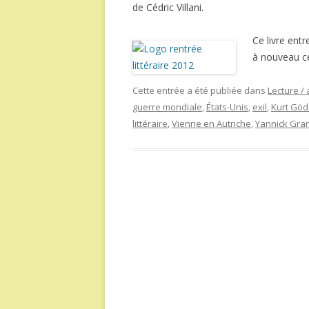
de Cédric Villani.
Ce livre ent
à nouveau c
Cette entrée a été publiée dans
Lecture / 
guerre mondiale
,
États-Unis
,
exil
,
Kurt Göd
littéraire
,
Vienne en Autriche
,
Yannick Gra