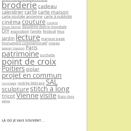
broderie
cadeau
carte
carte maison
calendrier
carte postale ancienne
carte à publicité
couture
cinéma
cuisine
deuxième guerre mondiale
Deux-Sèvres
DIY
exposition
festival
famille
fleur
lecture
jardin
marque-page
monument commémoratif
oiseau
Paris
papier maison
patrimoine
pochette
point de croix
Poitiers
polar
projet en commun
SAL
rentrée littéraire
recyclage
stitch a long
sculpture
Vienne
visite
tricot
États-Unis
église
LÀ OÙ JE VAIS SOUVENT…