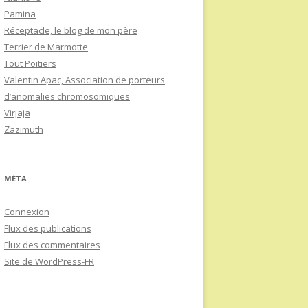
Pamina
Réceptacle, le blog de mon père
Terrier de Marmotte
Tout Poitiers
Valentin Apac, Association de porteurs
d’anomalies chromosomiques
Virjaja
Zazimuth
MÉTA
Connexion
Flux des publications
Flux des commentaires
Site de WordPress-FR