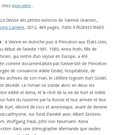
lu chez
mon père
…
:
La Déesse des petites victoires
de Yannick Grannec,
Anne Carrière
, 2012, 469 pages, ISBN 9782843376665.
e
: à Vienne en Autriche puis à Princeton aux États-Unis,
u début de l’année 1981. 1980, Anna Roth, fille de
cien, qui rentre d’un séjour en Europe, a été
e comme documentaliste par l’université de Princeton
argée de convaincre Adèle Gödel, hospitalisée, de
les archives de son mari, le célèbre logicien Kurt Gödel,
 décédé. Le roman se scinde alors en deux: les
ntre Adèle et Anna, et le récit de la vie de Kurt et Adèle
ur fuite du nazisme par la Russie et leur arrivée et leur
 de Kurt, dévoré de tocs et anorexique, avant de devenir
ccarthysme, sur fond d’amitié avec Albert Einstein,
rn, Wolfgang Pauli, John von Neumann. Anna
 écrites dans une sténographie allemande que seules