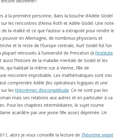
 encore déchiffrer?
res à la première personne, dans la bouche d’Adèle Gödel
e sur les rencontres d’Anna Roth et Adèle Gödel. Une note
e de la réalité et ce que l’auteur a extrapolé pour rendre le
 au pouvoir en Allemagne, de nombreux physiciens et
riche et le reste de l’Europe centrale, Kurt Gödel fut l’un
a plupart retrouvés à l’université de Princeton (à
l’institute
 aussi l’histoire de la maladie mentale de Gödel et les
e, qui habitait la même rue à Vienne, fille de
 une rencontre improbable. Les mathématiques sont mis
eut comprendre Adèle (les opérateurs logiques et une
 sur les
théorèmes d’incomplétude
. Ce ne sont pas les
man mais ses relations aux autres et en particulier à sa
s. Pour les chapitres intermédiaires, le sujet tourne
 dame acariâtre par une jeune fille assez déprimée. Un
11, alors je vous conseille la lecture de
Théorème vivant