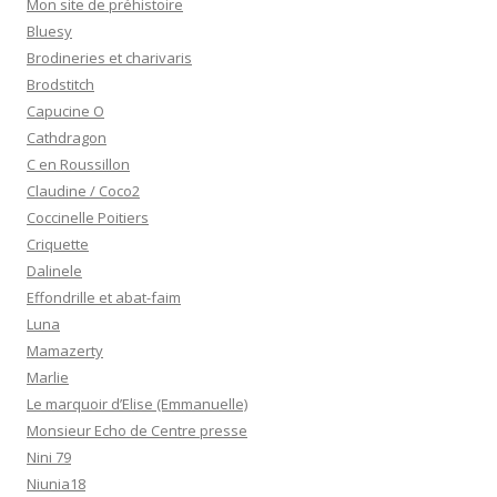
Mon site de préhistoire
Bluesy
Brodineries et charivaris
Brodstitch
Capucine O
Cathdragon
C en Roussillon
Claudine / Coco2
Coccinelle Poitiers
Criquette
Dalinele
Effondrille et abat-faim
Luna
Mamazerty
Marlie
Le marquoir d’Elise (Emmanuelle)
Monsieur Echo de Centre presse
Nini 79
Niunia18