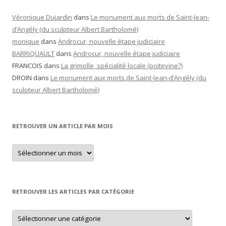
Véronique Dujardin
dans
Le monument aux morts de Saint-Jean-
d’Angély (du sculpteur Albert Bartholomé)
monique
dans
Androcur, nouvelle étape judiciaire
BARRIQUAULT
dans
Androcur, nouvelle étape judiciaire
FRANCOIS
dans
La grimolle, spécialité locale (poitevine?)
DROIN
dans
Le monument aux morts de Saint-Jean-d’Angély (du
sculpteur Albert Bartholomé)
RETROUVER UN ARTICLE PAR MOIS
Retrouver
un
article
par
mois
RETROUVER LES ARTICLES PAR CATÉGORIE
Retrouver
les