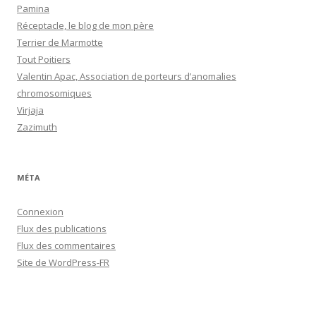
Pamina
Réceptacle, le blog de mon père
Terrier de Marmotte
Tout Poitiers
Valentin Apac, Association de porteurs d’anomalies
chromosomiques
Virjaja
Zazimuth
MÉTA
Connexion
Flux des publications
Flux des commentaires
Site de WordPress-FR