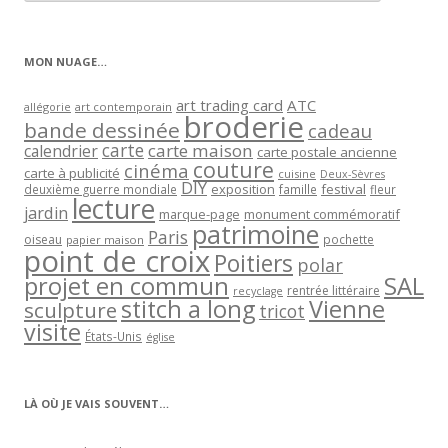
articles
par
catégorie
MON NUAGE…
art trading card
ATC
allégorie
art contemporain
broderie
bande dessinée
cadeau
carte
carte maison
calendrier
carte postale ancienne
couture
cinéma
carte à publicité
cuisine
Deux-Sèvres
DIY
exposition
festival
famille
deuxième guerre mondiale
fleur
lecture
jardin
marque-page
monument commémoratif
patrimoine
Paris
oiseau
papier maison
pochette
point de croix
Poitiers
polar
projet en commun
SAL
rentrée littéraire
recyclage
stitch a long
Vienne
sculpture
tricot
visite
États-Unis
église
LÀ OÙ JE VAIS SOUVENT…