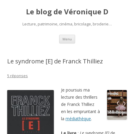
Le blog de Véronique D
Lecture, patrimoine, cinéma, bricolage, broderie…
Aller
Menu
au
contenu
Le syndrome [E] de Franck Thilliez
5 réponses
Je poursuis ma
lecture des thrillers
de Franck Thilliez
en les empruntant à
la
médiathèque
.
Le livre
:
Le syndrome [E]
de