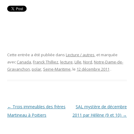
Cette entrée a été publiée dans
Lecture / autres
, et marquée
avec
Canada
,
Franck Thilliez
,
lecture
,
Lille
,
Nord
,
Notre-Dame-de-
Gravanchon
,
polar
,
Seine-Maritime
, le
12 décembre 2011
.
Navigation
←
Trois immeubles des frères
SAL mystère de décembre
des
Martineau à Poitiers
2011 par Hélène (9 et 10)
→
articles